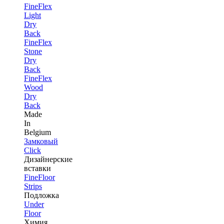
FineFlex
Light
Dry
Back
FineFlex
Stone
Dry
Back
FineFlex
Wood
Dry
Back
Made
In
Belgium
Замковый
Click
Дизайнерские
вставки
FineFloor
Strips
Подложка
Under
Floor
Химия