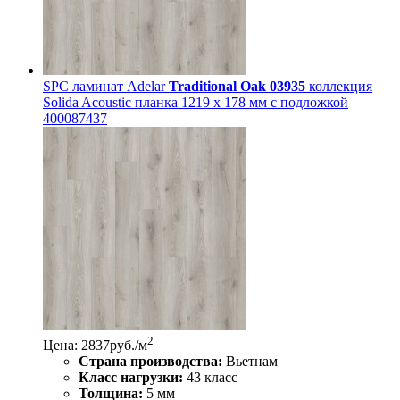
SPC ламинат Adelar
Traditional Oak 03935
коллекция
Solida Acoustic планка 1219 x 178 мм с подложкой
400087437
2
Цена: 2837
руб./м
Страна производства:
Вьетнам
Класс нагрузки:
43 класс
Толщина:
5 мм