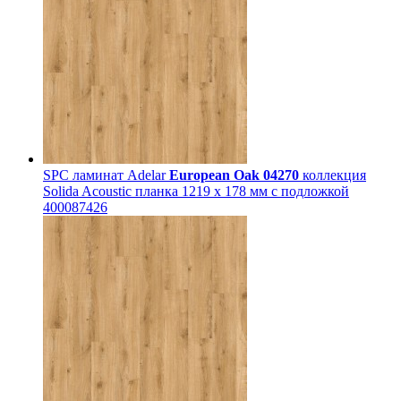
SPC ламинат Adelar
European Oak 04270
коллекция
Solida Acoustic планка 1219 x 178 мм с подложкой
400087426