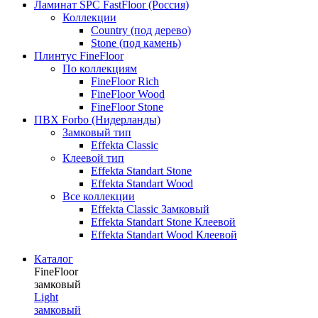
Ламинат SPC FastFloor (Россия)
Коллекции
Country (под дерево)
Stone (под камень)
Плинтус FineFloor
По коллекциям
FineFloor Rich
FineFloor Wood
FineFloor Stone
ПВХ Forbo (Нидерланды)
Замковый тип
Effekta Classic
Клеевой тип
Effekta Standart Stone
Effekta Standart Wood
Все коллекции
Effekta Classic Замковый
Effekta Standart Stone Клеевой
Effekta Standart Wood Клеевой
Каталог
FineFloor
замковый
Light
замковый