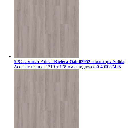
SPC ламинат Adelar
Riviera Oak 03952
коллекция Solida
Acoustic планка 1219 x 178 мм с подложкой 400087425