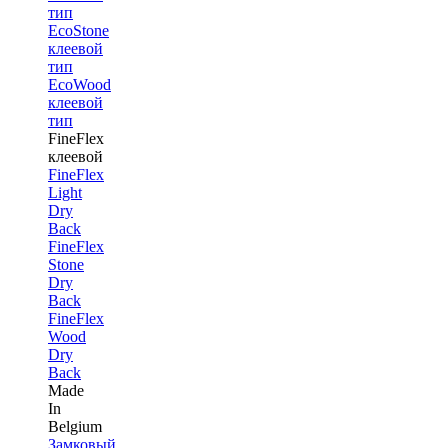
тип
EcoStone
клеевой
тип
EcoWood
клеевой
тип
FineFlex
клеевой
FineFlex
Light
Dry
Back
FineFlex
Stone
Dry
Back
FineFlex
Wood
Dry
Back
Made
In
Belgium
Замковый