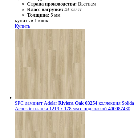
Страна производства:
Вьетнам
Класс нагрузки:
43 класс
Толщина:
5 мм
купить в 1 клик
Купить
SPC ламинат Adelar
Riviera Oak 03254
коллекция Solida
Acoustic планка 1219 x 178 мм с подложкой 400087430