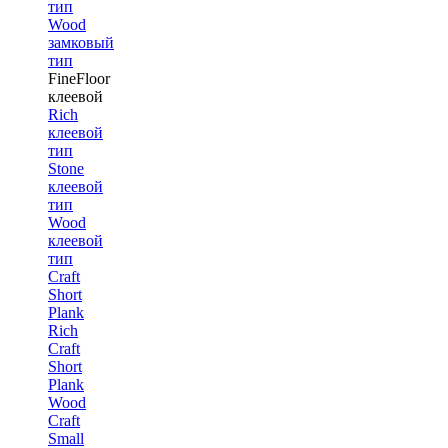
тип
Wood
замковый
тип
FineFloor
клеевой
Rich
клеевой
тип
Stone
клеевой
тип
Wood
клеевой
тип
Craft
Short
Plank
Rich
Craft
Short
Plank
Wood
Craft
Small