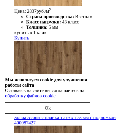
2
Цена: 2837
руб./м
Страна производства:
Вьетнам
Класс нагрузки:
43 класс
Толщина:
5 мм
купить в 1 клик
Купить
Мы используем cookie для улучшения
работы сайта
Оставаясь на сайте вы соглашаетесь на
обработку файлов cookie
Ok
SPC ламинат Adelar
European Oak 04870
коллекция
Solida Acoustic планка 1219 x 178 мм с подложкой
400087427