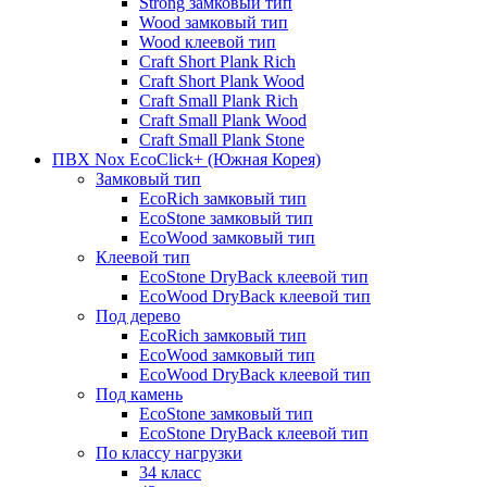
Strong замковый тип
Wood замковый тип
Wood клеевой тип
Craft Short Plank Rich
Craft Short Plank Wood
Craft Small Plank Rich
Craft Small Plank Wood
Craft Small Plank Stone
ПВХ Nox EcoClick+ (Южная Корея)
Замковый тип
EcoRich замковый тип
EcoStone замковый тип
EcoWood замковый тип
Клеевой тип
EcoStone DryBack клеевой тип
EcoWood DryBack клеевой тип
Под дерево
EcoRich замковый тип
EcoWood замковый тип
EcoWood DryBack клеевой тип
Под камень
EcoStone замковый тип
EcoStone DryBack клеевой тип
По классу нагрузки
34 класс