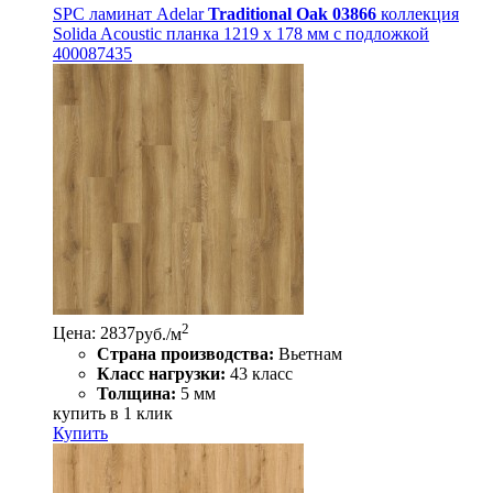
SPC ламинат Adelar
Traditional Oak 03866
коллекция
Solida Acoustic планка 1219 x 178 мм с подложкой
400087435
2
Цена: 2837
руб./м
Страна производства:
Вьетнам
Класс нагрузки:
43 класс
Толщина:
5 мм
купить в 1 клик
Купить