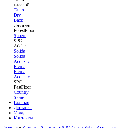
клеевой
Tanto
Dry
Back
Ламинат
ForestFloor
Sphere
SPC
Adelar
Solida
Solida
Acoustic
Eterna
Eterna
Acoustic
SPC
FastFloor
Country
Stone
Главная
Доставка
Укладка
Контакты
Главная
»
Каменный ламинат SPC Adelar Solida Acoustic с