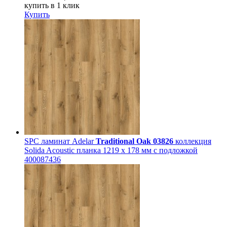
купить в 1 клик
Купить
SPC ламинат Adelar
Traditional Oak 03826
коллекция
Solida Acoustic планка 1219 x 178 мм с подложкой
400087436