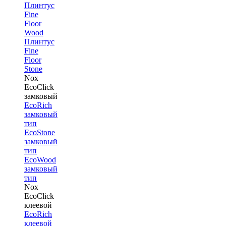
Плинтус
Fine
Floor
Wood
Плинтус
Fine
Floor
Stone
Nox
EcoClick
замковый
EcoRich
замковый
тип
EcoStone
замковый
тип
EcoWood
замковый
тип
Nox
EcoClick
клеевой
EcoRich
клеевой