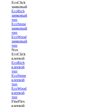
EcoClick
замковый
EcoRich
замковый
тип
EcoStone
замковый
тип
EcoWood
замковый
тип
Nox
EcoClick
клеевой
EcoRich
клеевой
тип
EcoStone
клеевой
тип
EcoWood
клеевой
тип
FineFlex
клеевой