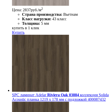
2
Цена: 2837
руб./м
Страна производства:
Вьетнам
Класс нагрузки:
43 класс
Толщина:
5 мм
купить в 1 клик
Купить
SPC ламинат Adelar
Riviera Oak 03884
коллекция Solida
Acoustic планка 1219 x 178 мм с подложкой 400087432