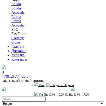
Solida
Solida
Acoustic
Eterna
Eterna
Acoustic
SPC
FastFloor
Country
Stone
Главная
Доставка
Укладка
Контакты
0
+7(812) 777-23-54
заказать обратный звонок
-
,
+7 (911) 914-19-65
Max
Telegram
пр.Гагарина д.2 к.3, Торговый Центр "Благодатный"
Санкт-Петербург,
пр.2-й Муринский д.34 к.1
Пн-Пт: 10:00 - 19:00; Сб,Вс: 11:00 - 17:00;