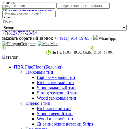
Поиск
Заказать обратный звонок
Поиск
+7(812) 777-23-54
заказать обратный звонок
-
,
+7 (911) 914-19-65
WhatsApp
,
Telegram
Max
пр.Гагарина д.2 к.3, Торговый Центр "Благодатный"
Санкт-Петербург,
пр.2-й Муринский д.34 к.1
Пн-Пт: 10:00 - 19:00; Сб,Вс: 11:00 - 17:00;
0
Каталог
ПВХ FineFloor (Бельгия)
Замковый тип
Light замковый тип
Rich замковый тип
Stone замковый тип
Strong замковый тип
Wood замковый тип
Клеевой тип
Rich клеевой тип
Stone клеевой тип
Wood клеевой тип
Дизайнерские вставки Strips