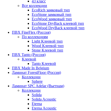
43 класс
Все коллекции
EcoRich замковый тип
EcoStone замковый тип
EcoWood замковый тип
EcoStone DryBack клеевой тип
EcoWood DryBack клеевой тип
ПВХ FineFlex (Россия)
По коллекциям
Light Клеевой тип
Wood Клеевой тип
Stone Клеевой тип
ПВХ Tanto (Россия)
Клеевой
Tanto Клеевой
ПВХ Made In Belgium
Ламинат ForestFloor (Россия)
Коллекции
Sphere
Ламинат SPC Adelar (Вьетнам)
Коллекции
Solida
Solida Acoustic
Eterna
Eterna Acoustic