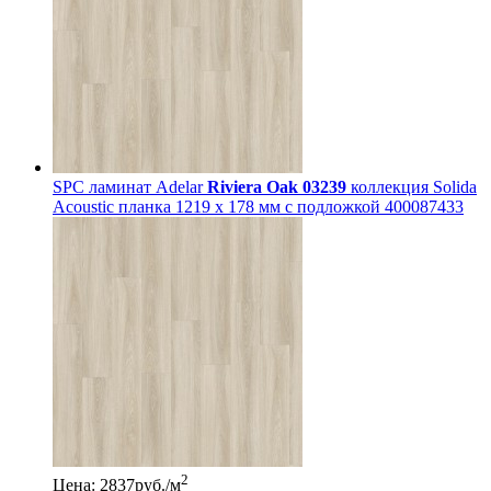
SPC ламинат Adelar
Riviera Oak 03239
коллекция Solida
Acoustic планка 1219 x 178 мм с подложкой 400087433
2
Цена: 2837
руб./м