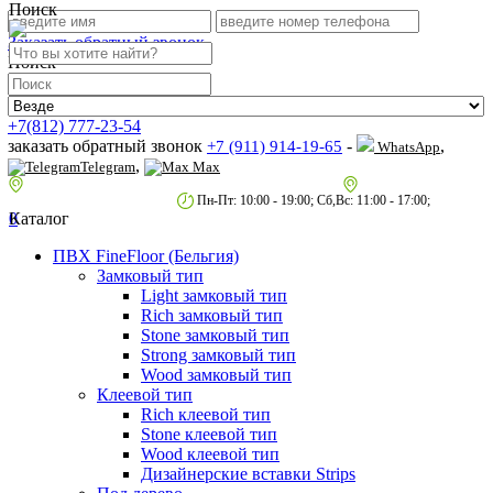
Поиск
Заказать обратный звонок
Поиск
+7(812) 777-23-54
заказать обратный звонок
-
,
+7 (911) 914-19-65
WhatsApp
,
Telegram
Max
пр.Гагарина д.2 к.3, Торговый Центр "Благодатный"
Санкт-Петербург,
пр.2-й Муринский д.34 к.1
Пн-Пт: 10:00 - 19:00; Сб,Вс: 11:00 - 17:00;
0
Каталог
ПВХ FineFloor (Бельгия)
Замковый тип
Light замковый тип
Rich замковый тип
Stone замковый тип
Strong замковый тип
Wood замковый тип
Клеевой тип
Rich клеевой тип
Stone клеевой тип
Wood клеевой тип
Дизайнерские вставки Strips