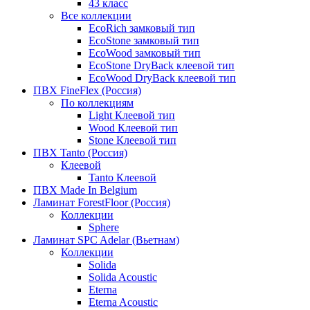
43 класс
Все коллекции
EcoRich замковый тип
EcoStone замковый тип
EcoWood замковый тип
EcoStone DryBack клеевой тип
EcoWood DryBack клеевой тип
ПВХ FineFlex (Россия)
По коллекциям
Light Клеевой тип
Wood Клеевой тип
Stone Клеевой тип
ПВХ Tanto (Россия)
Клеевой
Tanto Клеевой
ПВХ Made In Belgium
Ламинат ForestFloor (Россия)
Коллекции
Sphere
Ламинат SPC Adelar (Вьетнам)
Коллекции
Solida
Solida Acoustic
Eterna
Eterna Acoustic