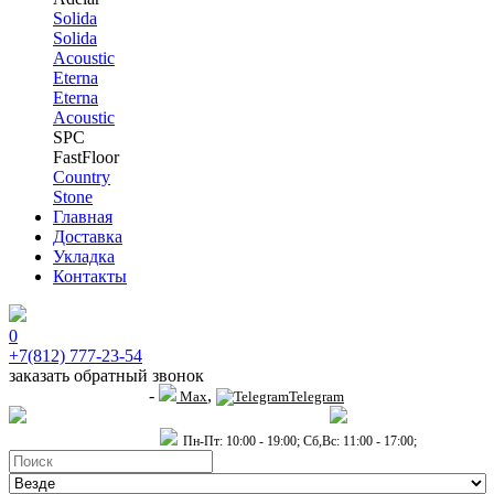
Solida
Solida
Acoustic
Eterna
Eterna
Acoustic
SPC
FastFloor
Country
Stone
Главная
Доставка
Укладка
Контакты
0
+7(812) 777-23-54
заказать обратный звонок
-
,
+7 (911) 914-19-65
Max
Telegram
пр.Гагарина д.2 к.3, Торговый Центр "Благодатный"
Санкт-Петербург,
пр.2-й Муринский д.34 к.1
Пн-Пт: 10:00 - 19:00; Сб,Вс: 11:00 - 17:00;