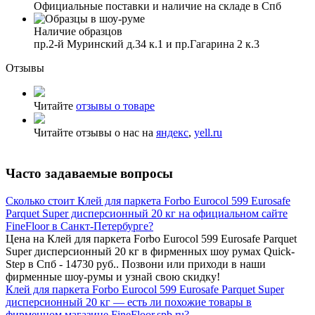
Официальные поставки и наличие на складе в Спб
Наличие образцов
пр.2-й Муринский д.34 к.1 и пр.Гагарина 2 к.3
Отзывы
Читайте
отзывы о товаре
Читайте отзывы о нас на
яндекс
,
yell.ru
Часто задаваемые вопросы
Сколько стоит Клей для паркета Forbo Eurocol 599 Eurosafe
Parquet Super дисперсионный 20 кг на официальном сайте
FineFloor в Санкт-Петербурге?
Цена на Клей для паркета Forbo Eurocol 599 Eurosafe Parquet
Super дисперсионный 20 кг в фирменных шоу румах Quick-
Step в Спб - 14730 руб.. Позвони или приходи в наши
фирменные шоу-румы и узнай свою скидку!
Клей для паркета Forbo Eurocol 599 Eurosafe Parquet Super
дисперсионный 20 кг — есть ли похожие товары в
фирменном магазине FineFloor.spb.ru?