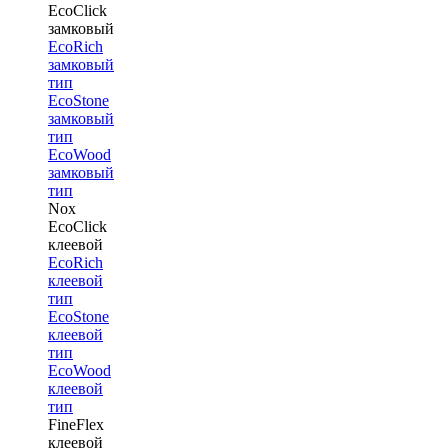
EcoClick
замковый
EcoRich
замковый
тип
EcoStone
замковый
тип
EcoWood
замковый
тип
Nox
EcoClick
клеевой
EcoRich
клеевой
тип
EcoStone
клеевой
тип
EcoWood
клеевой
тип
FineFlex
клеевой