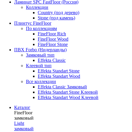
Ламинат SPC FastFloor (Россия)
Коллекции
Country (под дерево)
Stone (под камень)
Плинтус FineFloor
По коллекциям
FineFloor Rich
FineFloor Wood
FineFloor Stone
ПВХ Forbo (Нидерланды)
Замковый тип
Effekta Classic
Клеевой тип
Effekta Standart Stone
Effekta Standart Wood
Все коллекции
Effekta Classic Замковый
Effekta Standart Stone Клеевой
Effekta Standart Wood Клеевой
Каталог
FineFloor
замковый
Light
замковый