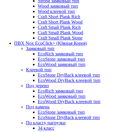
Strong замковый тип
Wood замковый тип
Wood клеевой тип
Craft Short Plank Rich
Craft Short Plank Wood
Craft Small Plank Rich
Craft Small Plank Wood
Craft Small Plank Stone
ПВХ Nox EcoClick+ (Южная Корея)
Замковый тип
EcoRich замковый тип
EcoStone замковый тип
EcoWood замковый тип
Клеевой тип
EcoStone DryBack клеевой тип
EcoWood DryBack клеевой тип
Под дерево
EcoRich замковый тип
EcoWood замковый тип
EcoWood DryBack клеевой тип
Под камень
EcoStone замковый тип
EcoStone DryBack клеевой тип
По классу нагрузки
34 класс