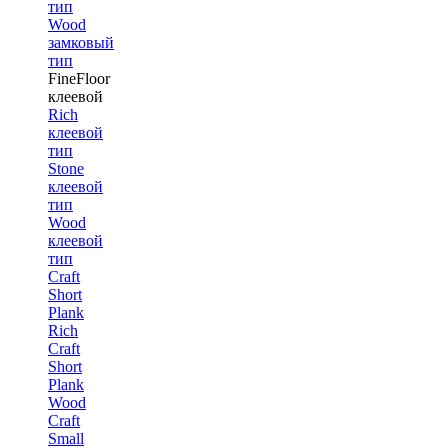
тип
Wood
замковый
тип
FineFloor
клеевой
Rich
клеевой
тип
Stone
клеевой
тип
Wood
клеевой
тип
Craft
Short
Plank
Rich
Craft
Short
Plank
Wood
Craft
Small