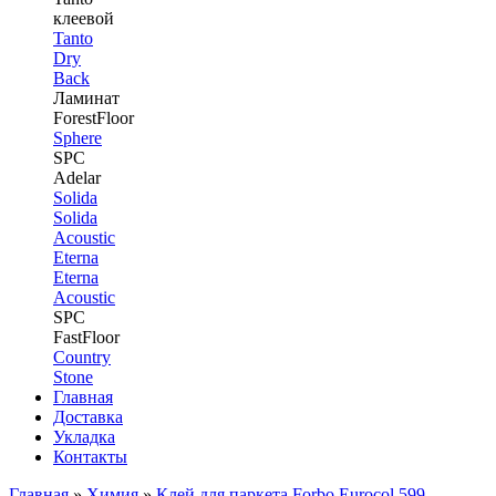
клеевой
Tanto
Dry
Back
Ламинат
ForestFloor
Sphere
SPC
Adelar
Solida
Solida
Acoustic
Eterna
Eterna
Acoustic
SPC
FastFloor
Country
Stone
Главная
Доставка
Укладка
Контакты
Главная
»
Химия
»
Клей для паркета Forbo Eurocol 599