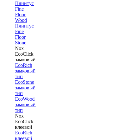
Плинтус
Fine
Floor
Wood
Плинтус
Fine
Floor
Stone
Nox
EcoClick
замковый
EcoRich
замковый
тип
EcoStone
замковый
тип
EcoWood
замковый
тип
Nox
EcoClick
клеевой
EcoRich
клеевой