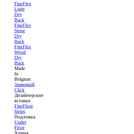
FineFlex
Light
Dry
Back
FineFlex
Stone
Dry
Back
FineFlex
Wood
Dry
Back
Made
In
Belgium
Замковый
Click
Дизайнерские
вставки
FineFloor
Strips
Подложка
Under
Floor
Химия