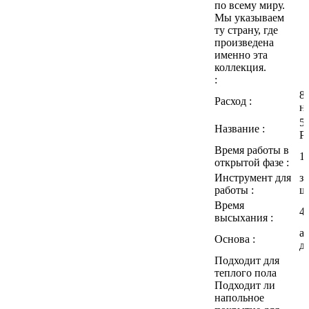
по всему миру.
Мы указываем
ту страну, где
произведена
именно эта
коллекция.
:
8
Расход :
н
59
Название :
Pa
Время работы в
1
открытой фазе :
Инструмент для
з
работы :
ш
Время
4
высыхания :
а
Основа :
д
Подходит для
теплого пола
Подходит ли
напольное