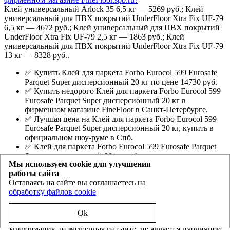
Клей универсальный Arlock 35 6,5 кг — 5269 руб.; Клей
универсальный для ПВХ покрытий UnderFloor Xtra Fix UF-79
6,5 кг — 4672 руб.; Клей универсальный для ПВХ покрытий
UnderFloor Xtra Fix UF-79 2,5 кг — 1863 руб.; Клей
универсальный для ПВХ покрытий UnderFloor Xtra Fix UF-79
13 кг — 8328 руб..
✅ Купить Клей для паркета Forbo Eurocol 599 Eurosafe
Parquet Super дисперсионный 20 кг по цене 14730 руб.
✅ Купить недорого Клей для паркета Forbo Eurocol 599
Eurosafe Parquet Super дисперсионный 20 кг в
фирменном магазине FineFloor в Санкт-Петербурге.
✅ Лучшая цена на Клей для паркета Forbo Eurocol 599
Eurosafe Parquet Super дисперсионный 20 кг, купить в
официальном шоу-руме в Спб.
✅ Клей для паркета Forbo Eurocol 599 Eurosafe Parquet
Super дисперсионный 20 кг - образцы во всех
Мы используем cookie для улучшения
официальных фирменных магазинах ФайнФлорр Спб.
работы сайта
FineFloor.spb.ru
- официальный магазин дилера виниловой
Оставаясь на сайте вы соглашаетесь на
плитки ПВХ Файнфлор и EcoClick(Nox) в Санкт-Петербурге
обработку файлов cookie
Политика конфиденциальности
Ok
Информация, размещенная на сайте, не является публичной