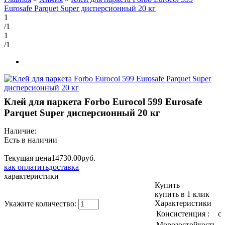
Eurosafe Parquet Super дисперсионный 20 кг
1
/1
1
/1
Клей для паркета Forbo Eurocol 599 Eurosafe
Parquet Super дисперсионный 20 кг
Наличие:
Есть в наличии
Текущая цена
14730.
00
руб.
как оплатить
доставка
характеристики
Купить
купить в 1 клик
Характеристики
Укажите количество:
Консистенция :
с
Морозостойкость