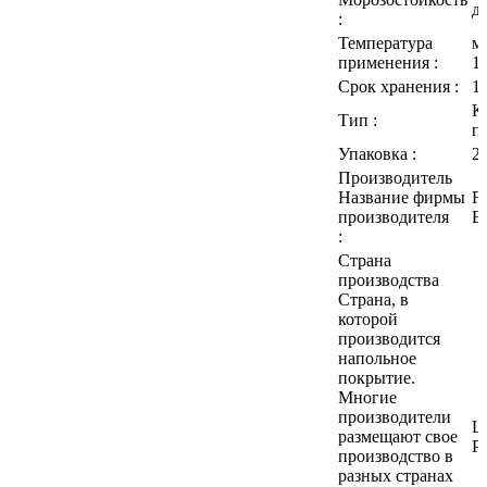
до
:
Температура
м
применения :
1
Срок хранения :
1
К
Тип :
п
Упаковка :
20
Производитель
Название фирмы
F
производителя
E
:
Страна
производства
Страна, в
которой
производится
напольное
покрытие.
Многие
производители
Ш
размещают свое
Р
производство в
разных странах