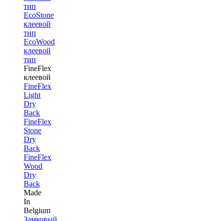
тип
EcoStone
клеевой
тип
EcoWood
клеевой
тип
FineFlex
клеевой
FineFlex
Light
Dry
Back
FineFlex
Stone
Dry
Back
FineFlex
Wood
Dry
Back
Made
In
Belgium
Замковый