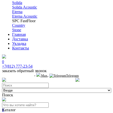
Solida
Solida Acoustic
Eterna
Eterna Acoustic
SPC FastFloor
Country
Stone
Главная
Доставка
Укладка
Контакты
0
+7(812) 777-23-54
заказать обратный звонок
-
,
+7 (911) 914-19-65
Max
Telegram
пр.Гагарина д.2 к.3, Торговый Центр "Благодатный"
Санкт-Петербург, пр.2-й
Поиск
0
Каталог