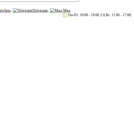
,
,
tsApp
Telegram
Max
етербург, пр.2-й Муринский д.34 к.1
Пн-Пт: 10:00 - 19:00; Сб,Вс: 11:00 - 17:00;