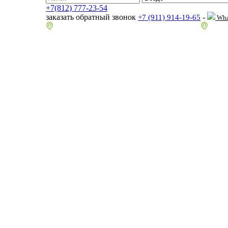
+7(812) 777-23-54
заказать обратный звонок
-
+7 (911) 914-19-65
Wha
пр.Гагарина д.2 к.3, Торговый Центр "Благодатный"
Санкт-П