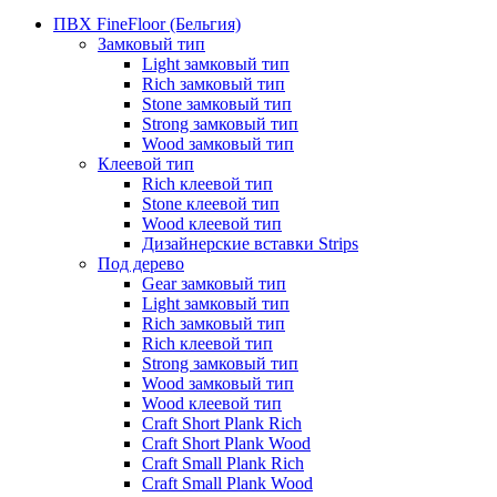
ПВХ FineFloor (Бельгия)
Замковый тип
Light замковый тип
Rich замковый тип
Stone замковый тип
Strong замковый тип
Wood замковый тип
Клеевой тип
Rich клеевой тип
Stone клеевой тип
Wood клеевой тип
Дизайнерские вставки Strips
Под дерево
Gear замковый тип
Light замковый тип
Rich замковый тип
Rich клеевой тип
Strong замковый тип
Wood замковый тип
Wood клеевой тип
Craft Short Plank Rich
Craft Short Plank Wood
Craft Small Plank Rich
Craft Small Plank Wood