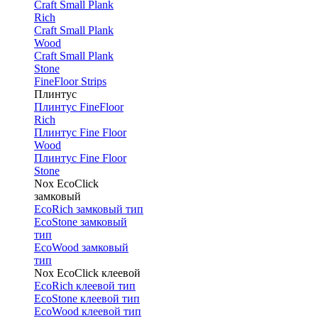
Craft Small Plank
Rich
Craft Small Plank
Wood
Craft Small Plank
Stone
FineFloor Strips
Плинтус
Плинтус FineFloor
Rich
Плинтус Fine Floor
Wood
Плинтус Fine Floor
Stone
Nox EcoClick
замковый
EcoRich замковый тип
EcoStone замковый
тип
EcoWood замковый
тип
Nox EcoClick клеевой
EcoRich клеевой тип
EcoStone клеевой тип
EcoWood клеевой тип