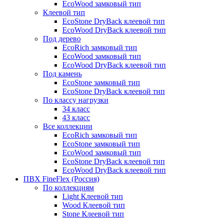
EcoWood замковый тип
Клеевой тип
EcoStone DryBack клеевой тип
EcoWood DryBack клеевой тип
Под дерево
EcoRich замковый тип
EcoWood замковый тип
EcoWood DryBack клеевой тип
Под камень
EcoStone замковый тип
EcoStone DryBack клеевой тип
По классу нагрузки
34 класс
43 класс
Все коллекции
EcoRich замковый тип
EcoStone замковый тип
EcoWood замковый тип
EcoStone DryBack клеевой тип
EcoWood DryBack клеевой тип
ПВХ FineFlex (Россия)
По коллекциям
Light Клеевой тип
Wood Клеевой тип
Stone Клеевой тип