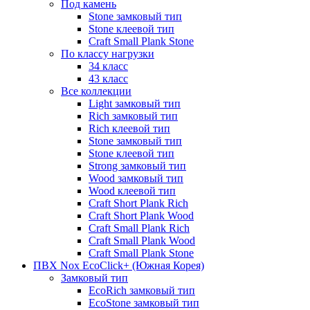
Под камень
Stone замковый тип
Stone клеевой тип
Craft Small Plank Stone
По классу нагрузки
34 класс
43 класс
Все коллекции
Light замковый тип
Rich замковый тип
Rich клеевой тип
Stone замковый тип
Stone клеевой тип
Strong замковый тип
Wood замковый тип
Wood клеевой тип
Craft Short Plank Rich
Craft Short Plank Wood
Craft Small Plank Rich
Craft Small Plank Wood
Craft Small Plank Stone
ПВХ Nox EcoClick+ (Южная Корея)
Замковый тип
EcoRich замковый тип
EcoStone замковый тип