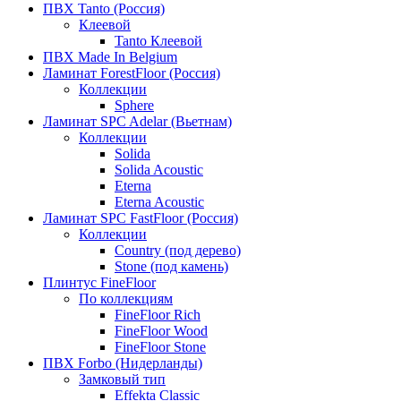
ПВХ Tanto (Россия)
Клеевой
Tanto Клеевой
ПВХ Made In Belgium
Ламинат ForestFloor (Россия)
Коллекции
Sphere
Ламинат SPC Adelar (Вьетнам)
Коллекции
Solida
Solida Acoustic
Eterna
Eterna Acoustic
Ламинат SPC FastFloor (Россия)
Коллекции
Country (под дерево)
Stone (под камень)
Плинтус FineFloor
По коллекциям
FineFloor Rich
FineFloor Wood
FineFloor Stone
ПВХ Forbo (Нидерланды)
Замковый тип
Effekta Classic