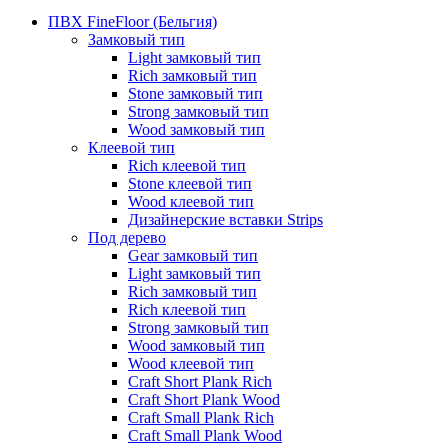
ПВХ FineFloor (Бельгия)
Замковый тип
Light замковый тип
Rich замковый тип
Stone замковый тип
Strong замковый тип
Wood замковый тип
Клеевой тип
Rich клеевой тип
Stone клеевой тип
Wood клеевой тип
Дизайнерские вставки Strips
Под дерево
Gear замковый тип
Light замковый тип
Rich замковый тип
Rich клеевой тип
Strong замковый тип
Wood замковый тип
Wood клеевой тип
Craft Short Plank Rich
Craft Short Plank Wood
Craft Small Plank Rich
Craft Small Plank Wood