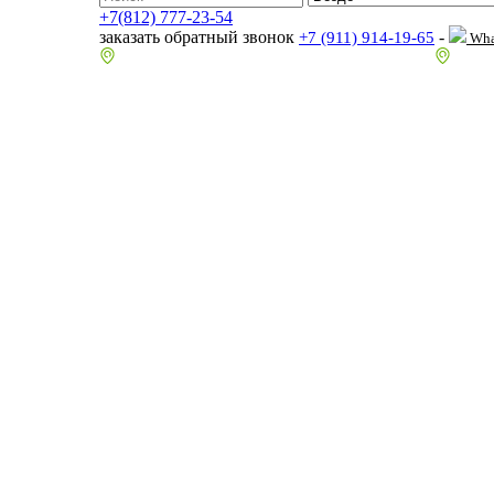
+7(812) 777-23-54
заказать обратный звонок
-
+7 (911) 914-19-65
Wha
пр.Гагарина д.2 к.3, Торговый Центр "Благодатный"
Санкт-П