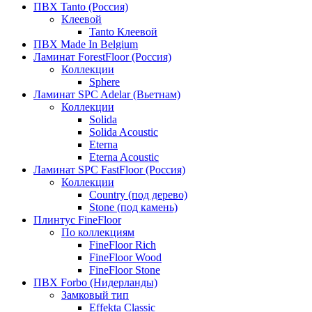
ПВХ Tanto (Россия)
Клеевой
Tanto Клеевой
ПВХ Made In Belgium
Ламинат ForestFloor (Россия)
Коллекции
Sphere
Ламинат SPC Adelar (Вьетнам)
Коллекции
Solida
Solida Acoustic
Eterna
Eterna Acoustic
Ламинат SPC FastFloor (Россия)
Коллекции
Country (под дерево)
Stone (под камень)
Плинтус FineFloor
По коллекциям
FineFloor Rich
FineFloor Wood
FineFloor Stone
ПВХ Forbo (Нидерланды)
Замковый тип
Effekta Classic