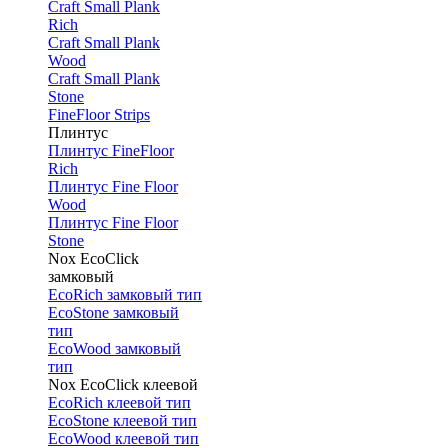
Craft Small Plank
Rich
Craft Small Plank
Wood
Craft Small Plank
Stone
FineFloor Strips
Плинтус
Плинтус FineFloor
Rich
Плинтус Fine Floor
Wood
Плинтус Fine Floor
Stone
Nox EcoClick
замковый
EcoRich замковый тип
EcoStone замковый
тип
EcoWood замковый
тип
Nox EcoClick клеевой
EcoRich клеевой тип
EcoStone клеевой тип
EcoWood клеевой тип