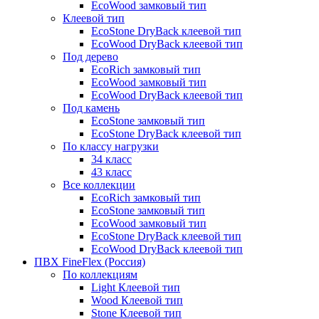
EcoWood замковый тип
Клеевой тип
EcoStone DryBack клеевой тип
EcoWood DryBack клеевой тип
Под дерево
EcoRich замковый тип
EcoWood замковый тип
EcoWood DryBack клеевой тип
Под камень
EcoStone замковый тип
EcoStone DryBack клеевой тип
По классу нагрузки
34 класс
43 класс
Все коллекции
EcoRich замковый тип
EcoStone замковый тип
EcoWood замковый тип
EcoStone DryBack клеевой тип
EcoWood DryBack клеевой тип
ПВХ FineFlex (Россия)
По коллекциям
Light Клеевой тип
Wood Клеевой тип
Stone Клеевой тип