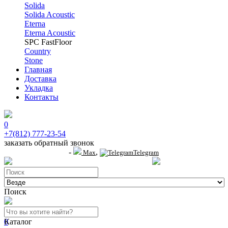
Solida
Solida Acoustic
Eterna
Eterna Acoustic
SPC FastFloor
Country
Stone
Главная
Доставка
Укладка
Контакты
0
+7(812) 777-23-54
заказать обратный звонок
-
,
+7 (911) 914-19-65
Max
Telegram
пр.Гагарина д.2 к.3, Торговый Центр "Благодатный"
Санкт-Петербург, пр.2-й
Поиск
0
Каталог