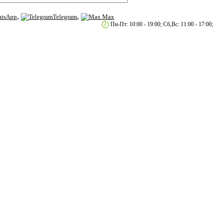
,
,
tsApp
Telegram
Max
етербург, пр.2-й Муринский д.34 к.1
Пн-Пт: 10:00 - 19:00; Сб,Вс: 11:00 - 17:00;