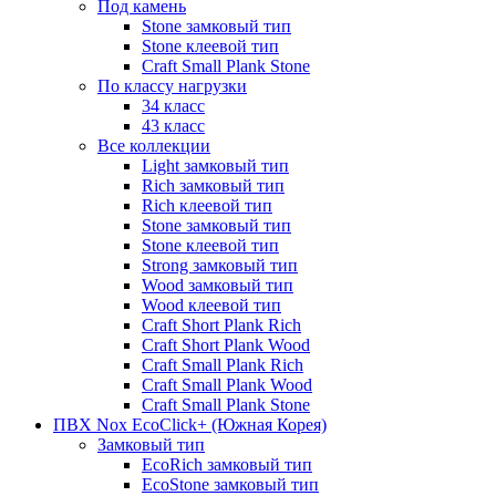
Под камень
Stone замковый тип
Stone клеевой тип
Craft Small Plank Stone
По классу нагрузки
34 класс
43 класс
Все коллекции
Light замковый тип
Rich замковый тип
Rich клеевой тип
Stone замковый тип
Stone клеевой тип
Strong замковый тип
Wood замковый тип
Wood клеевой тип
Craft Short Plank Rich
Craft Short Plank Wood
Craft Small Plank Rich
Craft Small Plank Wood
Craft Small Plank Stone
ПВХ Nox EcoClick+ (Южная Корея)
Замковый тип
EcoRich замковый тип
EcoStone замковый тип