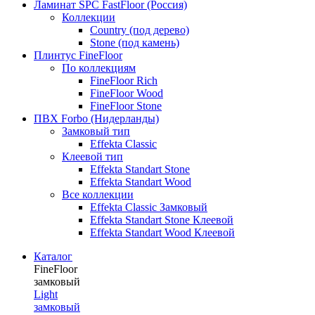
Ламинат SPC FastFloor (Россия)
Коллекции
Country (под дерево)
Stone (под камень)
Плинтус FineFloor
По коллекциям
FineFloor Rich
FineFloor Wood
FineFloor Stone
ПВХ Forbo (Нидерланды)
Замковый тип
Effekta Classic
Клеевой тип
Effekta Standart Stone
Effekta Standart Wood
Все коллекции
Effekta Classic Замковый
Effekta Standart Stone Клеевой
Effekta Standart Wood Клеевой
Каталог
FineFloor
замковый
Light
замковый