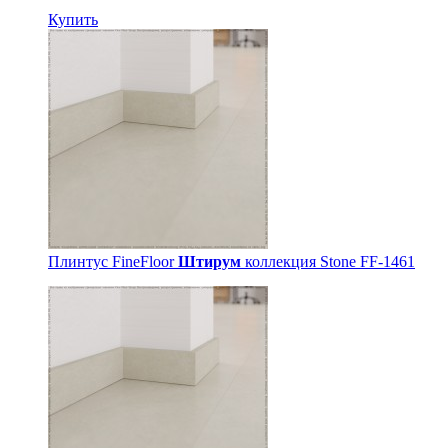
Купить
Плинтус FineFloor
Штирум
коллекция Stone FF-1461