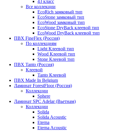
43 класс
Все коллекции
EcoRich замковый тип
EcoStone замковый тип
EcoWood замковый тип
EcoStone DryBack клеевой тип
EcoWood DryBack клеевой тип
ПВХ FineFlex (Россия)
По коллекциям
Light Клеевой тип
Wood Клеевой тип
Stone Клеевой тип
ПВХ Tanto (Россия)
Клеевой
Tanto Клеевой
ПВХ Made In Belgium
Ламинат ForestFloor (Россия)
Коллекции
Sphere
Ламинат SPC Adelar (Вьетнам)
Коллекции
Solida
Solida Acoustic
Eterna
Eterna Acoustic