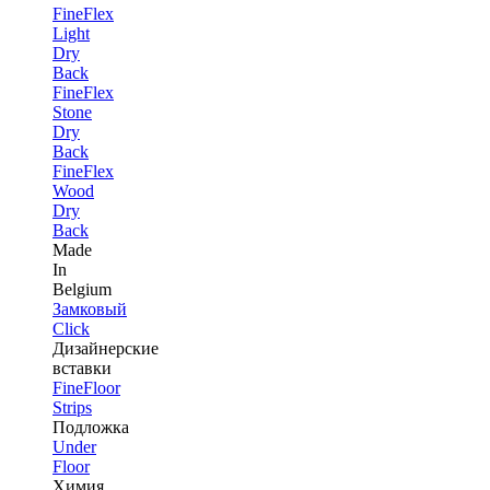
FineFlex
Light
Dry
Back
FineFlex
Stone
Dry
Back
FineFlex
Wood
Dry
Back
Made
In
Belgium
Замковый
Click
Дизайнерские
вставки
FineFloor
Strips
Подложка
Under
Floor
Химия