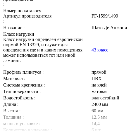
:
Номер по каталогу
Артикул производителя
FF-1599/1499
:
Название :
Шато Де Анжони
Класс нагрузки
Класс нагрузки определен европейской
нормой EN 13329, и служит для
определения где и в каких помещениях
43 класс
может использоваться тот или иной
ламинат.
:
Профиль плинтуса :
прямой
Материал :
ПВХ
Система крепления :
на клей
Тип поверхности :
матовая
Водостойкость :
влагостойкий
Длина :
2400 мм
Высота :
60 мм
Толщина :
12,5 мм
м пог. в упаковке :
14,4
Количество в упаковке :
6 шт