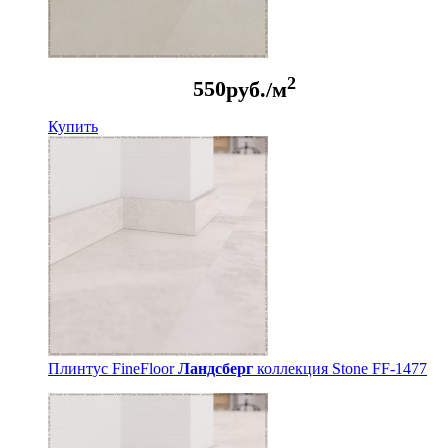
2
550
руб./м
Купить
Плинтус FineFloor
Ландсберг
коллекция Stone FF-1477