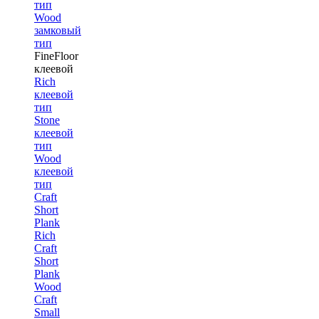
тип
Wood
замковый
тип
FineFloor
клеевой
Rich
клеевой
тип
Stone
клеевой
тип
Wood
клеевой
тип
Craft
Short
Plank
Rich
Craft
Short
Plank
Wood
Craft
Small