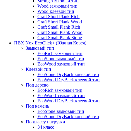
Strong замковый тип
Wood замковый тип
Wood клеевой тип
Craft Short Plank Rich
Craft Short Plank Wood
Craft Small Plank Rich
Craft Small Plank Wood
Craft Small Plank Stone
ПВХ Nox EcoClick+ (Южная Корея)
Замковый тип
EcoRich замковый тип
EcoStone замковый тип
EcoWood замковый тип
Клеевой тип
EcoStone DryBack клеевой тип
EcoWood DryBack клеевой тип
Под дерево
EcoRich замковый тип
EcoWood замковый тип
EcoWood DryBack клеевой тип
Под камень
EcoStone замковый тип
EcoStone DryBack клеевой тип
По классу нагрузки
34 класс