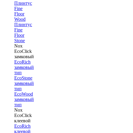
Плинтус
Fine
Floor
Wood
Плинтус
Fine
Floor
Stone
Nox
EcoClick
замковый
EcoRich
замковый
тип
EcoStone
замковый
тип
EcoWood
замковый
тип
Nox
EcoClick
клеевой
EcoRich
клеевой