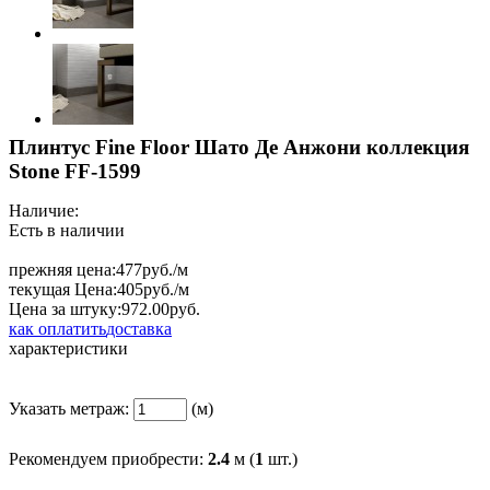
Плинтус Fine Floor Шато Де Анжони коллекция
Stone FF-1599
Наличие:
Есть в наличии
прежняя цена:
477
руб./м
текущая Цена:
405
руб./м
Цена за штуку:
972.
00
руб.
как оплатить
доставка
характеристики
Указать метраж:
(м)
Рекомендуем приобрести:
2.4
м (
1
шт.)