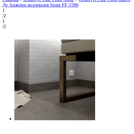
Де Анжони коллекция Stone FF-1599
1
/2
1
/2