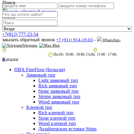
Поиск
Заказать обратный звонок
Поиск
+7(812) 777-23-54
заказать обратный звонок
-
,
+7 (911) 914-19-65
WhatsApp
,
Telegram
Max
пр.Гагарина д.2 к.3, Торговый Центр "Благодатный"
Санкт-Петербург,
пр.2-й Муринский д.34 к.1
Пн-Пт: 10:00 - 19:00; Сб,Вс: 11:00 - 17:00;
0
Каталог
ПВХ FineFloor (Бельгия)
Замковый тип
Light замковый тип
Rich замковый тип
Stone замковый тип
Strong замковый тип
Wood замковый тип
Клеевой тип
Rich клеевой тип
Stone клеевой тип
Wood клеевой тип
Дизайнерские вставки Strips