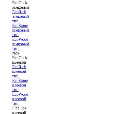
EcoClick
замковый
EcoRich
замковый
тип
EcoStone
замковый
тип
EcoWood
замковый
тип
Nox
EcoClick
клеевой
EcoRich
клеевой
тип
EcoStone
клеевой
тип
EcoWood
клеевой
тип
FineFlex
клеевой