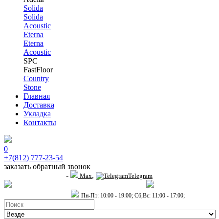
Solida
Solida
Acoustic
Eterna
Eterna
Acoustic
SPC
FastFloor
Country
Stone
Главная
Доставка
Укладка
Контакты
0
+7(812) 777-23-54
заказать обратный звонок
-
,
+7 (911) 914-19-65
Max
Telegram
пр.Гагарина д.2 к.3, Торговый Центр "Благодатный"
Санкт-Петербург,
пр.2-й Муринский д.34 к.1
Пн-Пт: 10:00 - 19:00; Сб,Вс: 11:00 - 17:00;