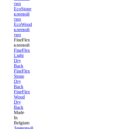
тип
EcoStone
клеевой
тип
EcoWood
клеевой
тип
FineFlex
клеевой
FineFlex
Light
Dry
Back
FineFlex
Stone
Dry
Back
FineFlex
Wood
Dry
Back
Made
In
Belgium
Замковый