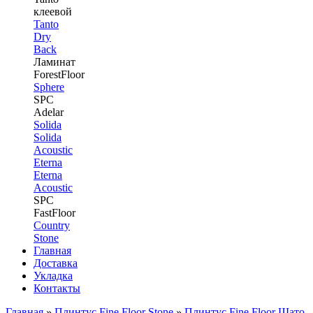
клеевой
Tanto
Dry
Back
Ламинат
ForestFloor
Sphere
SPC
Adelar
Solida
Solida
Acoustic
Eterna
Eterna
Acoustic
SPC
FastFloor
Country
Stone
Главная
Доставка
Укладка
Контакты
Главная
»
Плинтус Fine Floor Stone
»
Плинтус Fine Floor Шато