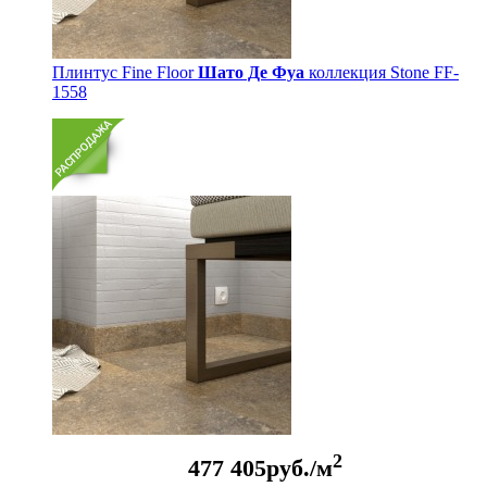
Плинтус Fine Floor
Шато Де Фуа
коллекция Stone FF-
1558
2
477
405
руб./м