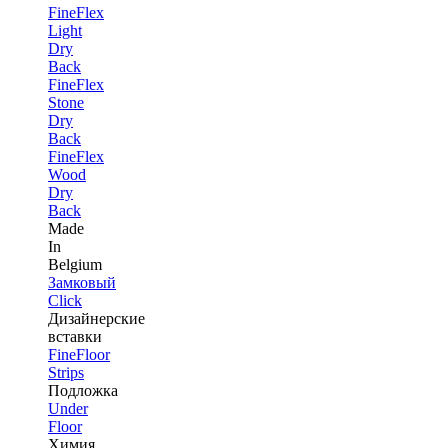
FineFlex
Light
Dry
Back
FineFlex
Stone
Dry
Back
FineFlex
Wood
Dry
Back
Made
In
Belgium
Замковый
Click
Дизайнерские
вставки
FineFloor
Strips
Подложка
Under
Floor
Химия