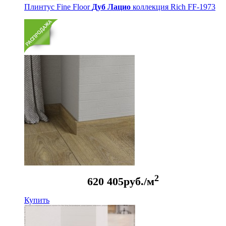
Плинтус Fine Floor
Дуб Лацио
коллекция Rich FF-1973
2
620
405
руб./м
Купить