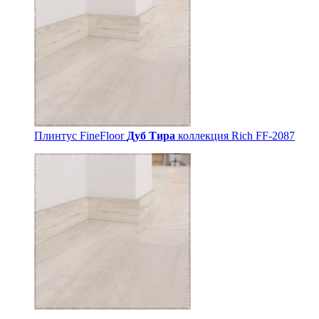
Плинтус FineFloor
Дуб Тира
коллекция Rich FF-2087