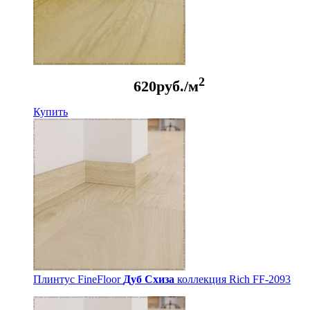
2
620
руб./м
Купить
Плинтус FineFloor
Дуб Схиза
коллекция Rich FF-2093