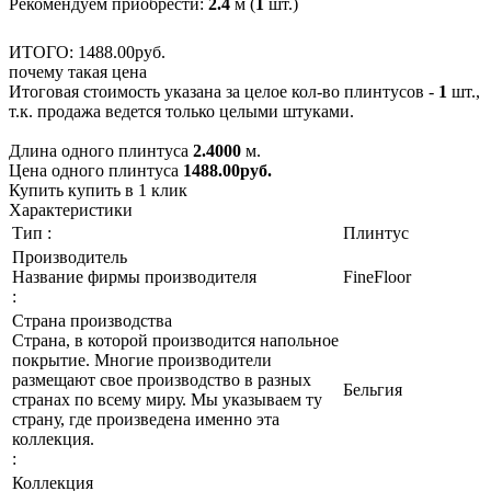
Рекомендуем приобрести:
2.4
м (
1
шт.)
ИТОГО:
1488.
00
руб.
почему такая цена
Итоговая стоимость указана за целое кол-во плинтусов -
1
шт.,
т.к. продажа ведется только целыми штуками.
Длина одного плинтуса
2.4000
м.
Цена одного плинтуса
1488.00
руб.
Купить
купить в 1 клик
Характеристики
Тип :
Плинтус
Производитель
Название фирмы производителя
FineFloor
:
Страна производства
Страна, в которой производится напольное
покрытие. Многие производители
размещают свое производство в разных
Бельгия
странах по всему миру. Мы указываем ту
страну, где произведена именно эта
коллекция.
:
Коллекция