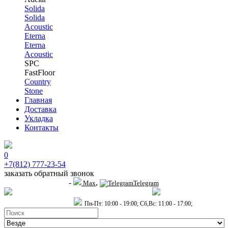
Solida
Solida
Acoustic
Eterna
Eterna
Acoustic
SPC
FastFloor
Country
Stone
Главная
Доставка
Укладка
Контакты
0
+7(812) 777-23-54
заказать обратный звонок
-
,
+7 (911) 914-19-65
Max
Telegram
пр.Гагарина д.2 к.3, Торговый Центр "Благодатный"
Санкт-Петербург,
пр.2-й Муринский д.34 к.1
Пн-Пт: 10:00 - 19:00; Сб,Вс: 11:00 - 17:00;