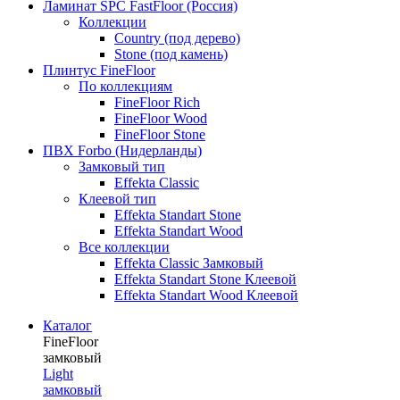
Ламинат SPC FastFloor (Россия)
Коллекции
Country (под дерево)
Stone (под камень)
Плинтус FineFloor
По коллекциям
FineFloor Rich
FineFloor Wood
FineFloor Stone
ПВХ Forbo (Нидерланды)
Замковый тип
Effekta Classic
Клеевой тип
Effekta Standart Stone
Effekta Standart Wood
Все коллекции
Effekta Classic Замковый
Effekta Standart Stone Клеевой
Effekta Standart Wood Клеевой
Каталог
FineFloor
замковый
Light
замковый