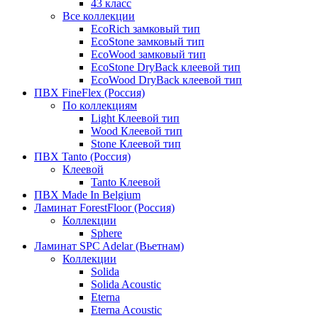
43 класс
Все коллекции
EcoRich замковый тип
EcoStone замковый тип
EcoWood замковый тип
EcoStone DryBack клеевой тип
EcoWood DryBack клеевой тип
ПВХ FineFlex (Россия)
По коллекциям
Light Клеевой тип
Wood Клеевой тип
Stone Клеевой тип
ПВХ Tanto (Россия)
Клеевой
Tanto Клеевой
ПВХ Made In Belgium
Ламинат ForestFloor (Россия)
Коллекции
Sphere
Ламинат SPC Adelar (Вьетнам)
Коллекции
Solida
Solida Acoustic
Eterna
Eterna Acoustic