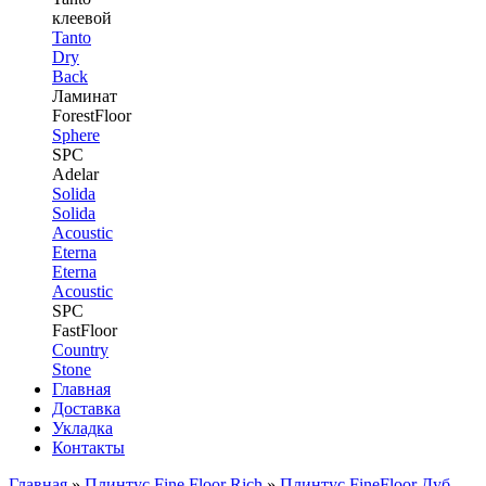
клеевой
Tanto
Dry
Back
Ламинат
ForestFloor
Sphere
SPC
Adelar
Solida
Solida
Acoustic
Eterna
Eterna
Acoustic
SPC
FastFloor
Country
Stone
Главная
Доставка
Укладка
Контакты
Главная
»
Плинтус Fine Floor Rich
»
Плинтус FineFloor Дуб