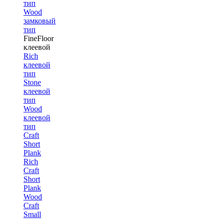
тип
Wood
замковый
тип
FineFloor
клеевой
Rich
клеевой
тип
Stone
клеевой
тип
Wood
клеевой
тип
Craft
Short
Plank
Rich
Craft
Short
Plank
Wood
Craft
Small