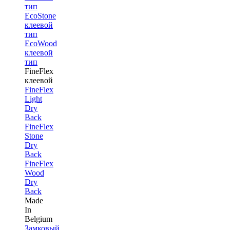
тип
EcoStone
клеевой
тип
EcoWood
клеевой
тип
FineFlex
клеевой
FineFlex
Light
Dry
Back
FineFlex
Stone
Dry
Back
FineFlex
Wood
Dry
Back
Made
In
Belgium
Замковый