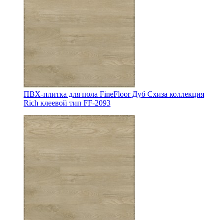
ПВХ-плитка для пола FineFloor Дуб Схиза коллекция
Rich клеевой тип FF-2093