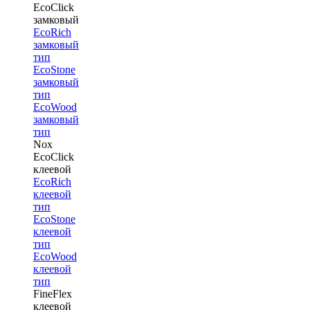
EcoClick
замковый
EcoRich
замковый
тип
EcoStone
замковый
тип
EcoWood
замковый
тип
Nox
EcoClick
клеевой
EcoRich
клеевой
тип
EcoStone
клеевой
тип
EcoWood
клеевой
тип
FineFlex
клеевой