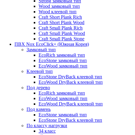
Strong замковый тип
Wood замковый тип
Wood клеевой тип
Craft Short Plank Rich
Craft Short Plank Wood
Craft Small Plank Rich
Craft Small Plank Wood
Craft Small Plank Stone
ПВХ Nox EcoClick+ (Южная Корея)
Замковый тип
EcoRich замковый тип
EcoStone замковый тип
EcoWood замковый тип
Клеевой тип
EcoStone DryBack клеевой тип
EcoWood DryBack клеевой тип
Под дерево
EcoRich замковый тип
EcoWood замковый тип
EcoWood DryBack клеевой тип
Под камень
EcoStone замковый тип
EcoStone DryBack клеевой тип
По классу нагрузки
34 класс