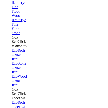
Плинтус
Fine
Floor
Wood
Плинтус
Fine
Floor
Stone
Nox
EcoClick
замковый
EcoRich
замковый
тип
EcoStone
замковый
тип
EcoWood
замковый
тип
Nox
EcoClick
клеевой
EcoRich
клеевой