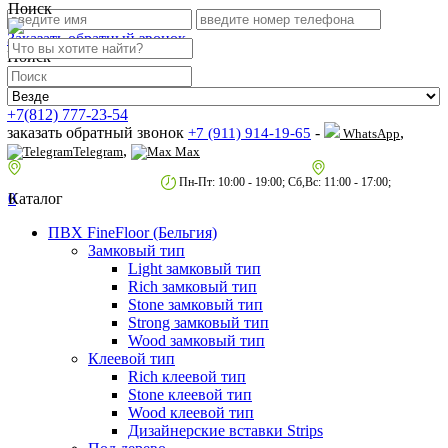
Поиск
Заказать обратный звонок
Поиск
+7(812) 777-23-54
заказать обратный звонок
-
,
+7 (911) 914-19-65
WhatsApp
,
Telegram
Max
пр.Гагарина д.2 к.3, Торговый Центр "Благодатный"
Санкт-Петербург,
пр.2-й Муринский д.34 к.1
Пн-Пт: 10:00 - 19:00; Сб,Вс: 11:00 - 17:00;
0
Каталог
ПВХ FineFloor (Бельгия)
Замковый тип
Light замковый тип
Rich замковый тип
Stone замковый тип
Strong замковый тип
Wood замковый тип
Клеевой тип
Rich клеевой тип
Stone клеевой тип
Wood клеевой тип
Дизайнерские вставки Strips