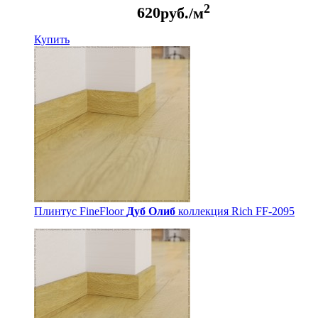
2
620
руб./м
Купить
Плинтус FineFloor
Дуб Олиб
коллекция Rich FF-2095