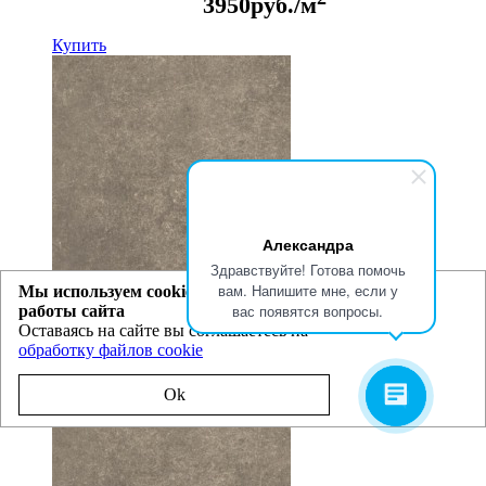
3950
руб./м
Купить
Александра
Здравствуйте! Готова помочь
вам. Напишите мне, если у
Мы используем cookie для улучшения
Плитка ПВХ FineFloor
Шато Де Лош
FF-1559 Stone
вас появятся вопросы.
работы сайта
Замковый тип
Оставаясь на сайте вы соглашаетесь на
обработку файлов cookie
Ok