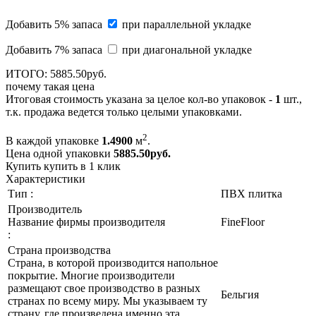
Добавить 5% запаса
при параллельной укладке
Добавить 7% запаса
при диагональной укладке
ИТОГО:
5885.
50
руб.
почему такая цена
Итоговая стоимость указана за целое кол-во упаковок -
1
шт.,
т.к. продажа ведется только целыми упаковками.
2
В каждой упаковке
1.4900
м
.
Цена одной упаковки
5885.50
руб.
Купить
купить в 1 клик
Характеристики
Тип :
ПВХ плитка
Производитель
Название фирмы производителя
FineFloor
:
Страна производства
Страна, в которой производится напольное
покрытие. Многие производители
размещают свое производство в разных
Бельгия
странах по всему миру. Мы указываем ту
страну, где произведена именно эта