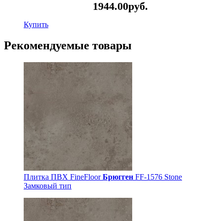
1944.
00
руб.
Купить
Рекомендуемые товары
Плитка ПВХ FineFloor
Брюгген
FF-1576 Stone
Замковый тип