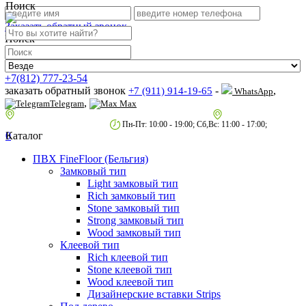
Поиск
Заказать обратный звонок
Поиск
+7(812) 777-23-54
заказать обратный звонок
-
,
+7 (911) 914-19-65
WhatsApp
,
Telegram
Max
пр.Гагарина д.2 к.3, Торговый Центр "Благодатный"
Санкт-Петербург,
пр.2-й Муринский д.34 к.1
Пн-Пт: 10:00 - 19:00; Сб,Вс: 11:00 - 17:00;
0
Каталог
ПВХ FineFloor (Бельгия)
Замковый тип
Light замковый тип
Rich замковый тип
Stone замковый тип
Strong замковый тип
Wood замковый тип
Клеевой тип
Rich клеевой тип
Stone клеевой тип
Wood клеевой тип
Дизайнерские вставки Strips