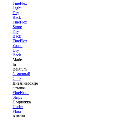
FineFlex
Light
Dry
Back
FineFlex
Stone
Dry
Back
FineFlex
Wood
Dry
Back
Made
In
Belgium
Замковый
Click
Дизайнерские
вставки
FineFloor
Strips
Подложка
Under
Floor
Химия