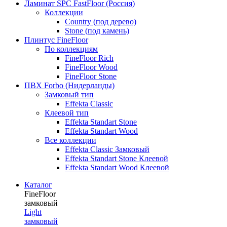
Ламинат SPC FastFloor (Россия)
Коллекции
Country (под дерево)
Stone (под камень)
Плинтус FineFloor
По коллекциям
FineFloor Rich
FineFloor Wood
FineFloor Stone
ПВХ Forbo (Нидерланды)
Замковый тип
Effekta Classic
Клеевой тип
Effekta Standart Stone
Effekta Standart Wood
Все коллекции
Effekta Classic Замковый
Effekta Standart Stone Клеевой
Effekta Standart Wood Клеевой
Каталог
FineFloor
замковый
Light
замковый