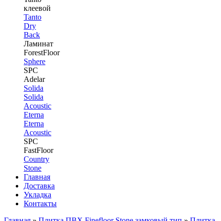
клеевой
Tanto
Dry
Back
Ламинат
ForestFloor
Sphere
SPC
Adelar
Solida
Solida
Acoustic
Eterna
Eterna
Acoustic
SPC
FastFloor
Country
Stone
Главная
Доставка
Укладка
Контакты
Главная
»
Плитка ПВХ Finefloor Stone замковый тип
»
Плитка