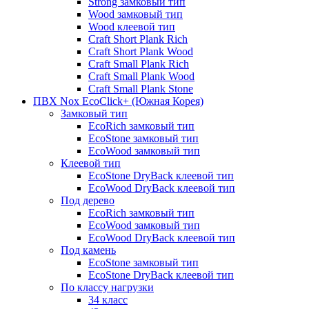
Strong замковый тип
Wood замковый тип
Wood клеевой тип
Craft Short Plank Rich
Craft Short Plank Wood
Craft Small Plank Rich
Craft Small Plank Wood
Craft Small Plank Stone
ПВХ Nox EcoClick+ (Южная Корея)
Замковый тип
EcoRich замковый тип
EcoStone замковый тип
EcoWood замковый тип
Клеевой тип
EcoStone DryBack клеевой тип
EcoWood DryBack клеевой тип
Под дерево
EcoRich замковый тип
EcoWood замковый тип
EcoWood DryBack клеевой тип
Под камень
EcoStone замковый тип
EcoStone DryBack клеевой тип
По классу нагрузки
34 класс