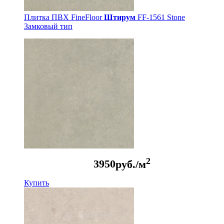
Плитка ПВХ FineFloor
Штирум
FF-1561 Stone
Замковый тип
2
3950
руб./м
Купить