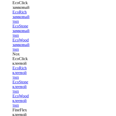
EcoClick
замковый
EcoRich
замковый
тип
EcoStone
замковый
тип
EcoWood
замковый
тип
Nox
EcoClick
клеевой
EcoRich
клеевой
тип
EcoStone
клеевой
тип
EcoWood
клеевой
тип
FineFlex
клеевой