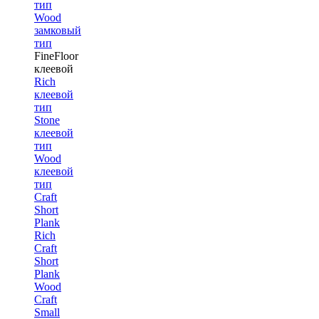
тип
Wood
замковый
тип
FineFloor
клеевой
Rich
клеевой
тип
Stone
клеевой
тип
Wood
клеевой
тип
Craft
Short
Plank
Rich
Craft
Short
Plank
Wood
Craft
Small