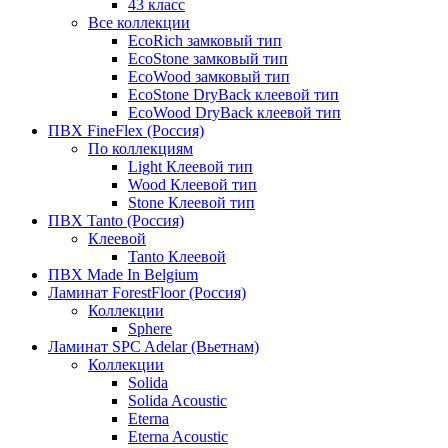
43 класс
Все коллекции
EcoRich замковый тип
EcoStone замковый тип
EcoWood замковый тип
EcoStone DryBack клеевой тип
EcoWood DryBack клеевой тип
ПВХ FineFlex (Россия)
По коллекциям
Light Клеевой тип
Wood Клеевой тип
Stone Клеевой тип
ПВХ Tanto (Россия)
Клеевой
Tanto Клеевой
ПВХ Made In Belgium
Ламинат ForestFloor (Россия)
Коллекции
Sphere
Ламинат SPC Adelar (Вьетнам)
Коллекции
Solida
Solida Acoustic
Eterna
Eterna Acoustic