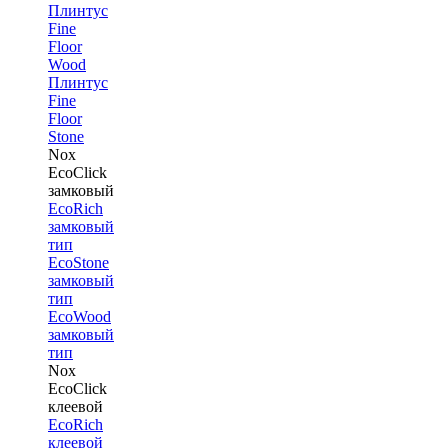
Плинтус
Fine
Floor
Wood
Плинтус
Fine
Floor
Stone
Nox
EcoClick
замковый
EcoRich
замковый
тип
EcoStone
замковый
тип
EcoWood
замковый
тип
Nox
EcoClick
клеевой
EcoRich
клеевой