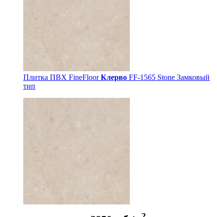
Плитка ПВХ FineFloor
Клерво
FF-1565 Stone Замковый
тип
2