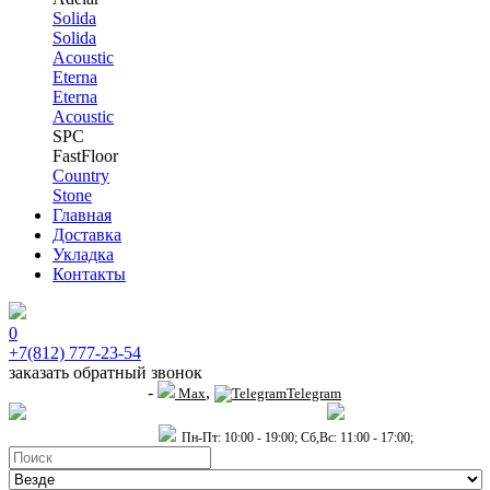
Solida
Solida
Acoustic
Eterna
Eterna
Acoustic
SPC
FastFloor
Country
Stone
Главная
Доставка
Укладка
Контакты
0
+7(812) 777-23-54
заказать обратный звонок
-
,
+7 (911) 914-19-65
Max
Telegram
пр.Гагарина д.2 к.3, Торговый Центр "Благодатный"
Санкт-Петербург,
пр.2-й Муринский д.34 к.1
Пн-Пт: 10:00 - 19:00; Сб,Вс: 11:00 - 17:00;