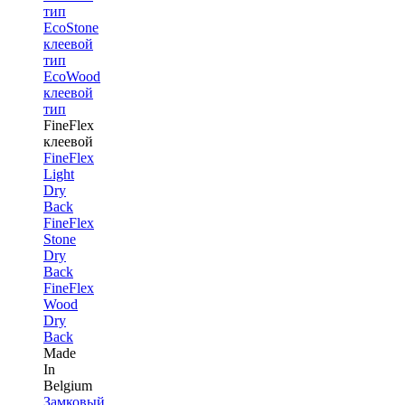
тип
EcoStone
клеевой
тип
EcoWood
клеевой
тип
FineFlex
клеевой
FineFlex
Light
Dry
Back
FineFlex
Stone
Dry
Back
FineFlex
Wood
Dry
Back
Made
In
Belgium
Замковый