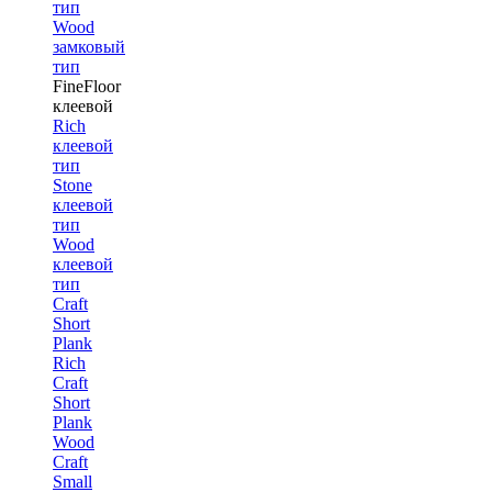
тип
Wood
замковый
тип
FineFloor
клеевой
Rich
клеевой
тип
Stone
клеевой
тип
Wood
клеевой
тип
Craft
Short
Plank
Rich
Craft
Short
Plank
Wood
Craft
Small