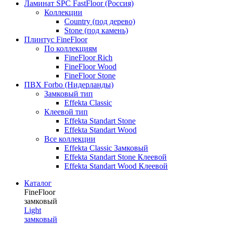
Ламинат SPC FastFloor (Россия)
Коллекции
Country (под дерево)
Stone (под камень)
Плинтус FineFloor
По коллекциям
FineFloor Rich
FineFloor Wood
FineFloor Stone
ПВХ Forbo (Нидерланды)
Замковый тип
Effekta Classic
Клеевой тип
Effekta Standart Stone
Effekta Standart Wood
Все коллекции
Effekta Classic Замковый
Effekta Standart Stone Клеевой
Effekta Standart Wood Клеевой
Каталог
FineFloor
замковый
Light
замковый