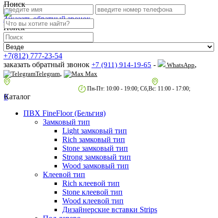
Поиск
Заказать обратный звонок
Поиск
+7(812) 777-23-54
заказать обратный звонок
-
,
+7 (911) 914-19-65
WhatsApp
,
Telegram
Max
пр.Гагарина д.2 к.3, Торговый Центр "Благодатный"
Санкт-Петербург,
пр.2-й Муринский д.34 к.1
Пн-Пт: 10:00 - 19:00; Сб,Вс: 11:00 - 17:00;
0
Каталог
ПВХ FineFloor (Бельгия)
Замковый тип
Light замковый тип
Rich замковый тип
Stone замковый тип
Strong замковый тип
Wood замковый тип
Клеевой тип
Rich клеевой тип
Stone клеевой тип
Wood клеевой тип
Дизайнерские вставки Strips