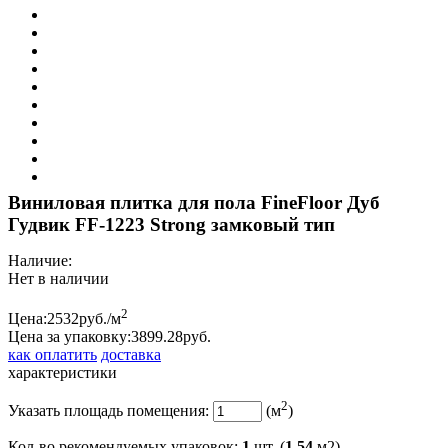
Виниловая плитка для пола FineFloor Дуб
Гудвик FF-1223 Strong замковый тип
Наличие:
Нет в наличии
2
Цена:
2532
руб./м
Цена за упаковку:
3899.
28
руб.
как оплатить
доставка
характеристики
2
Указать площадь помещения:
(м
)
Кол-во рекомендуемых упаковок
:
1
шт. (
1.54
м2)