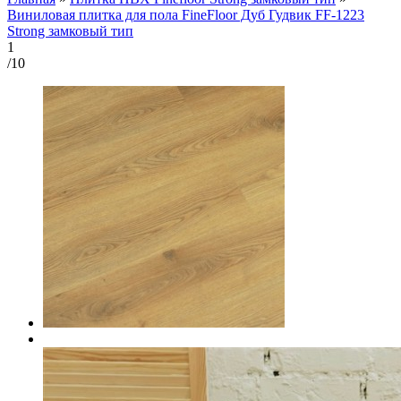
Виниловая плитка для пола FineFloor Дуб Гудвик FF-1223
Strong замковый тип
1
/10