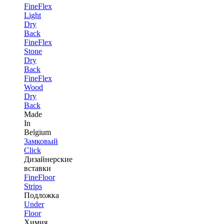
FineFlex
Light
Dry
Back
FineFlex
Stone
Dry
Back
FineFlex
Wood
Dry
Back
Made
In
Belgium
Замковый
Click
Дизайнерские
вставки
FineFloor
Strips
Подложка
Under
Floor
Химия