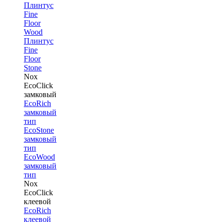
Плинтус
Fine
Floor
Wood
Плинтус
Fine
Floor
Stone
Nox
EcoClick
замковый
EcoRich
замковый
тип
EcoStone
замковый
тип
EcoWood
замковый
тип
Nox
EcoClick
клеевой
EcoRich
клеевой