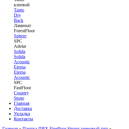
клеевой
Tanto
Dry
Back
Ламинат
ForestFloor
Sphere
SPC
Adelar
Solida
Solida
Acoustic
Eterna
Eterna
Acoustic
SPC
FastFloor
Country
Stone
Главная
Доставка
Укладка
Контакты
Главная
»
Плитка ПВХ Finefloor Strong замковый тип
»