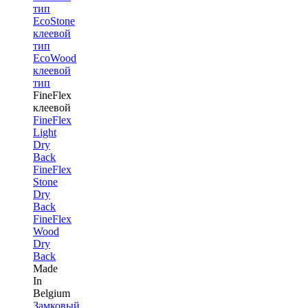
тип
EcoStone
клеевой
тип
EcoWood
клеевой
тип
FineFlex
клеевой
FineFlex
Light
Dry
Back
FineFlex
Stone
Dry
Back
FineFlex
Wood
Dry
Back
Made
In
Belgium
Замковый