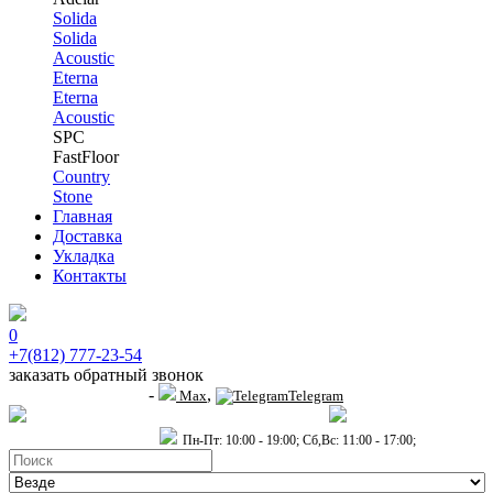
Solida
Solida
Acoustic
Eterna
Eterna
Acoustic
SPC
FastFloor
Country
Stone
Главная
Доставка
Укладка
Контакты
0
+7(812) 777-23-54
заказать обратный звонок
-
,
+7 (911) 914-19-65
Max
Telegram
пр.Гагарина д.2 к.3, Торговый Центр "Благодатный"
Санкт-Петербург,
пр.2-й Муринский д.34 к.1
Пн-Пт: 10:00 - 19:00; Сб,Вс: 11:00 - 17:00;