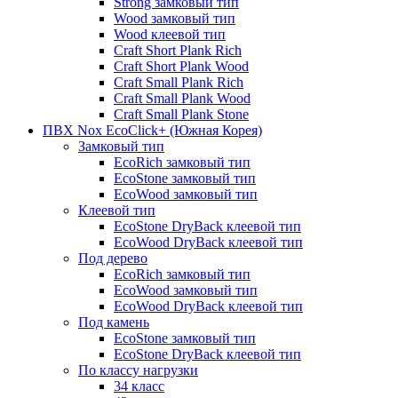
Strong замковый тип
Wood замковый тип
Wood клеевой тип
Craft Short Plank Rich
Craft Short Plank Wood
Craft Small Plank Rich
Craft Small Plank Wood
Craft Small Plank Stone
ПВХ Nox EcoClick+ (Южная Корея)
Замковый тип
EcoRich замковый тип
EcoStone замковый тип
EcoWood замковый тип
Клеевой тип
EcoStone DryBack клеевой тип
EcoWood DryBack клеевой тип
Под дерево
EcoRich замковый тип
EcoWood замковый тип
EcoWood DryBack клеевой тип
Под камень
EcoStone замковый тип
EcoStone DryBack клеевой тип
По классу нагрузки
34 класс