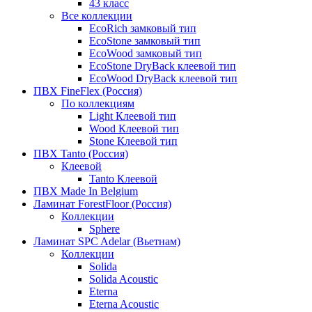
43 класс
Все коллекции
EcoRich замковый тип
EcoStone замковый тип
EcoWood замковый тип
EcoStone DryBack клеевой тип
EcoWood DryBack клеевой тип
ПВХ FineFlex (Россия)
По коллекциям
Light Клеевой тип
Wood Клеевой тип
Stone Клеевой тип
ПВХ Tanto (Россия)
Клеевой
Tanto Клеевой
ПВХ Made In Belgium
Ламинат ForestFloor (Россия)
Коллекции
Sphere
Ламинат SPC Adelar (Вьетнам)
Коллекции
Solida
Solida Acoustic
Eterna
Eterna Acoustic