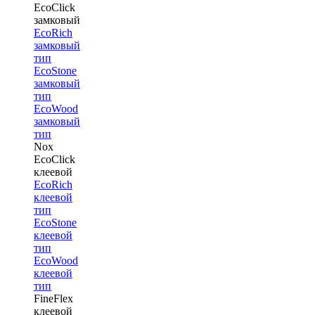
EcoClick
замковый
EcoRich
замковый
тип
EcoStone
замковый
тип
EcoWood
замковый
тип
Nox
EcoClick
клеевой
EcoRich
клеевой
тип
EcoStone
клеевой
тип
EcoWood
клеевой
тип
FineFlex
клеевой