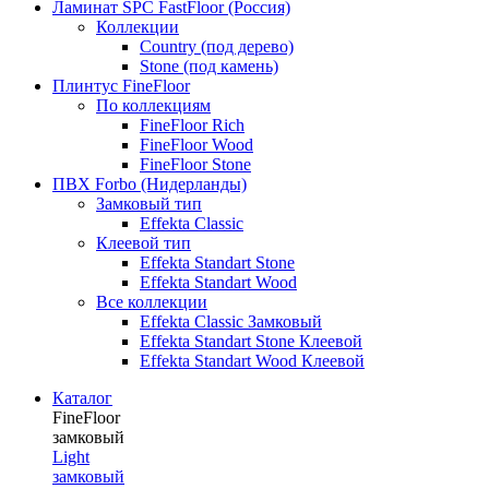
Ламинат SPC FastFloor (Россия)
Коллекции
Country (под дерево)
Stone (под камень)
Плинтус FineFloor
По коллекциям
FineFloor Rich
FineFloor Wood
FineFloor Stone
ПВХ Forbo (Нидерланды)
Замковый тип
Effekta Classic
Клеевой тип
Effekta Standart Stone
Effekta Standart Wood
Все коллекции
Effekta Classic Замковый
Effekta Standart Stone Клеевой
Effekta Standart Wood Клеевой
Каталог
FineFloor
замковый
Light
замковый