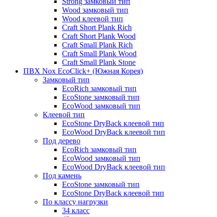
Strong замковый тип
Wood замковый тип
Wood клеевой тип
Craft Short Plank Rich
Craft Short Plank Wood
Craft Small Plank Rich
Craft Small Plank Wood
Craft Small Plank Stone
ПВХ Nox EcoClick+ (Южная Корея)
Замковый тип
EcoRich замковый тип
EcoStone замковый тип
EcoWood замковый тип
Клеевой тип
EcoStone DryBack клеевой тип
EcoWood DryBack клеевой тип
Под дерево
EcoRich замковый тип
EcoWood замковый тип
EcoWood DryBack клеевой тип
Под камень
EcoStone замковый тип
EcoStone DryBack клеевой тип
По классу нагрузки
34 класс