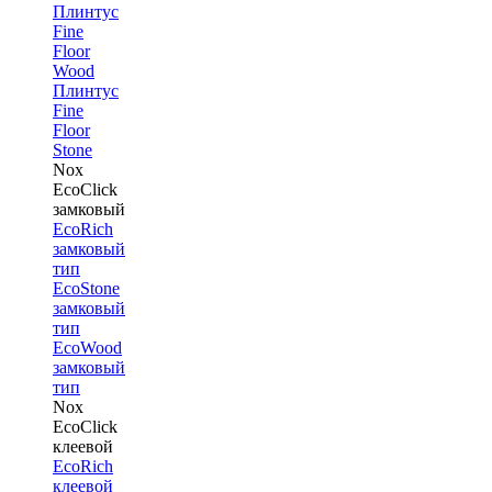
Плинтус
Fine
Floor
Wood
Плинтус
Fine
Floor
Stone
Nox
EcoClick
замковый
EcoRich
замковый
тип
EcoStone
замковый
тип
EcoWood
замковый
тип
Nox
EcoClick
клеевой
EcoRich
клеевой