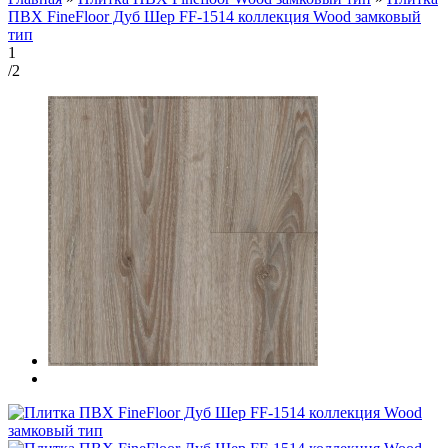
ПВХ FineFloor Дуб Шер FF-1514 коллекция Wood замковый
тип
1
/2