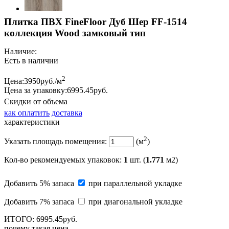
Плитка ПВХ FineFloor Дуб Шер FF-1514
коллекция Wood замковый тип
Наличие:
Есть в наличии
2
Цена:
3950
руб./м
Цена за упаковку:
6995.
45
руб.
Скидки от объема
как оплатить
доставка
характеристики
2
Указать площадь помещения:
(м
)
Кол-во рекомендуемых упаковок
:
1
шт. (
1.771
м2)
Добавить 5% запаса
при параллельной укладке
Добавить 7% запаса
при диагональной укладке
ИТОГО:
6995.
45
руб.
почему такая цена