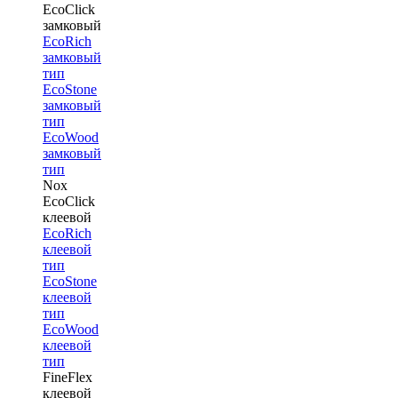
EcoClick
замковый
EcoRich
замковый
тип
EcoStone
замковый
тип
EcoWood
замковый
тип
Nox
EcoClick
клеевой
EcoRich
клеевой
тип
EcoStone
клеевой
тип
EcoWood
клеевой
тип
FineFlex
клеевой