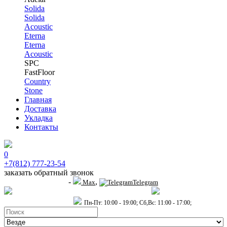
Solida
Solida
Acoustic
Eterna
Eterna
Acoustic
SPC
FastFloor
Country
Stone
Главная
Доставка
Укладка
Контакты
0
+7(812) 777-23-54
заказать обратный звонок
-
,
+7 (911) 914-19-65
Max
Telegram
пр.Гагарина д.2 к.3, Торговый Центр "Благодатный"
Санкт-Петербург,
пр.2-й Муринский д.34 к.1
Пн-Пт: 10:00 - 19:00; Сб,Вс: 11:00 - 17:00;