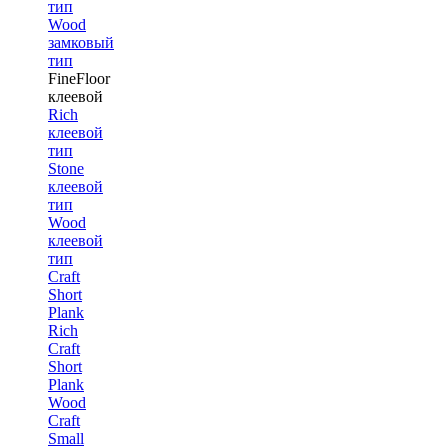
тип
Wood
замковый
тип
FineFloor
клеевой
Rich
клеевой
тип
Stone
клеевой
тип
Wood
клеевой
тип
Craft
Short
Plank
Rich
Craft
Short
Plank
Wood
Craft
Small