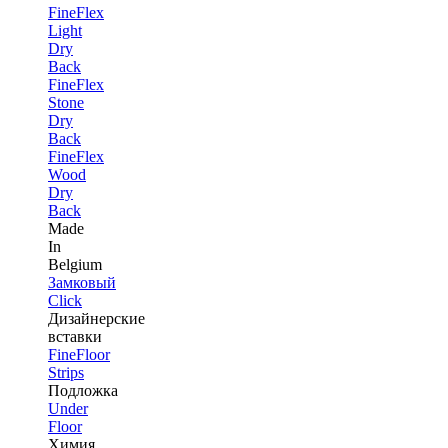
FineFlex
Light
Dry
Back
FineFlex
Stone
Dry
Back
FineFlex
Wood
Dry
Back
Made
In
Belgium
Замковый
Click
Дизайнерские
вставки
FineFloor
Strips
Подложка
Under
Floor
Химия