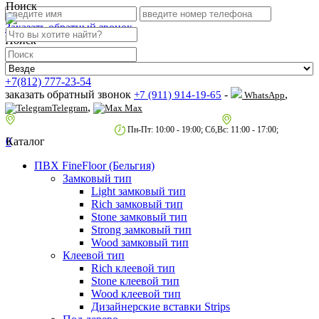
Поиск
Заказать обратный звонок
Поиск
+7(812) 777-23-54
заказать обратный звонок
-
,
+7 (911) 914-19-65
WhatsApp
,
Telegram
Max
пр.Гагарина д.2 к.3, Торговый Центр "Благодатный"
Санкт-Петербург,
пр.2-й Муринский д.34 к.1
Пн-Пт: 10:00 - 19:00; Сб,Вс: 11:00 - 17:00;
0
Каталог
ПВХ FineFloor (Бельгия)
Замковый тип
Light замковый тип
Rich замковый тип
Stone замковый тип
Strong замковый тип
Wood замковый тип
Клеевой тип
Rich клеевой тип
Stone клеевой тип
Wood клеевой тип
Дизайнерские вставки Strips