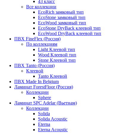
43 класс
Все коллекции
EcoRich замковый тип
EcoStone замковый тип
EcoWood замковый тип
EcoStone DryBack клеевой тип
EcoWood DryBack клеевой тип
ПВХ FineFlex (Россия)
По коллекциям
Light Клеевой тип
Wood Клеевой тип
Stone Клеевой тип
ПВХ Tanto (Россия)
Клеевой
Tanto Клеевой
ПВХ Made In Belgium
Ламинат ForestFloor (Россия)
Коллекции
Sphere
Ламинат SPC Adelar (Вьетнам)
Коллекции
Solida
Solida Acoustic
Eterna
Eterna Acoustic