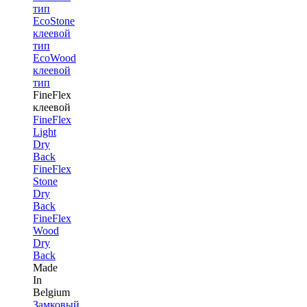
тип
EcoStone
клеевой
тип
EcoWood
клеевой
тип
FineFlex
клеевой
FineFlex
Light
Dry
Back
FineFlex
Stone
Dry
Back
FineFlex
Wood
Dry
Back
Made
In
Belgium
Замковый