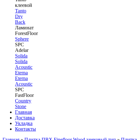
клеевой
Tanto
Dry
Back
Ламинат
ForestFloor
Sphere
SPC
Adelar
Solida
Solida
Acoustic
Eterna
Eterna
Acoustic
SPC
FastFloor
Country
Stone
Главная
Доставка
Укладка
Контакты
Главная
»
Плитка ПВХ Finefloor Wood замковый тип
»
Плитка