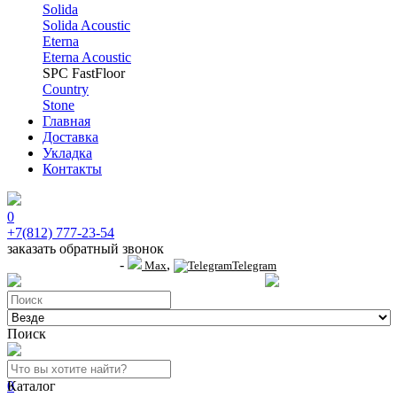
Solida
Solida Acoustic
Eterna
Eterna Acoustic
SPC FastFloor
Country
Stone
Главная
Доставка
Укладка
Контакты
0
+7(812) 777-23-54
заказать обратный звонок
-
,
+7 (911) 914-19-65
Max
Telegram
пр.Гагарина д.2 к.3, Торговый Центр "Благодатный"
Санкт-Петербург, пр.2-й
Поиск
0
Каталог