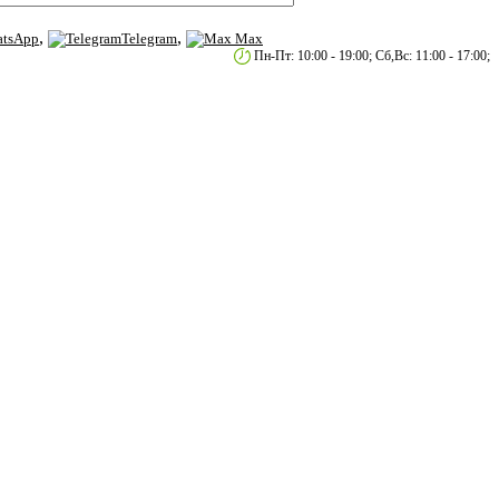
,
,
tsApp
Telegram
Max
етербург, пр.2-й Муринский д.34 к.1
Пн-Пт: 10:00 - 19:00; Сб,Вс: 11:00 - 17:00;