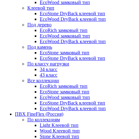
EcoWood замковый тип
Клеевой тип
EcoStone DryBack клеевой тип
EcoWood DryBack клеевой тип
Под дерево
EcoRich замковый тип
EcoWood замковый тип
EcoWood DryBack клеевой тип
Под камень
EcoStone замковый тип
EcoStone DryBack клеевой тип
По классу нагрузки
34 класс
43 класс
Все коллекции
EcoRich замковый тип
EcoStone замковый тип
EcoWood замковый тип
EcoStone DryBack клеевой тип
EcoWood DryBack клеевой тип
ПВХ FineFlex (Россия)
По коллекциям
Light Клеевой тип
Wood Клеевой тип
Stone Клеевой тип