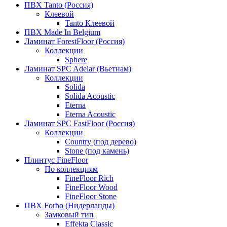
ПВХ Tanto (Россия)
Клеевой
Tanto Клеевой
ПВХ Made In Belgium
Ламинат ForestFloor (Россия)
Коллекции
Sphere
Ламинат SPC Adelar (Вьетнам)
Коллекции
Solida
Solida Acoustic
Eterna
Eterna Acoustic
Ламинат SPC FastFloor (Россия)
Коллекции
Country (под дерево)
Stone (под камень)
Плинтус FineFloor
По коллекциям
FineFloor Rich
FineFloor Wood
FineFloor Stone
ПВХ Forbo (Нидерланды)
Замковый тип
Effekta Classic