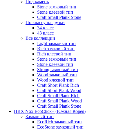
Под камень
Stone замковый тип
Stone клеевой тип
Craft Small Plank Stone
По классу нагрузки
34 класс
43 класс
Все коллекции
Light замковый тип
Rich замковый тип
Rich клеевой тип
Stone замковый тип
Stone клеевой тип
Strong замковый тип
Wood замковый тип
Wood клеевой тип
Craft Short Plank Rich
Craft Short Plank Wood
Craft Small Plank Rich
Craft Small Plank Wood
Craft Small Plank Stone
ПВХ Nox EcoClick+ (Южная Корея)
Замковый тип
EcoRich замковый тип
EcoStone замковый тип