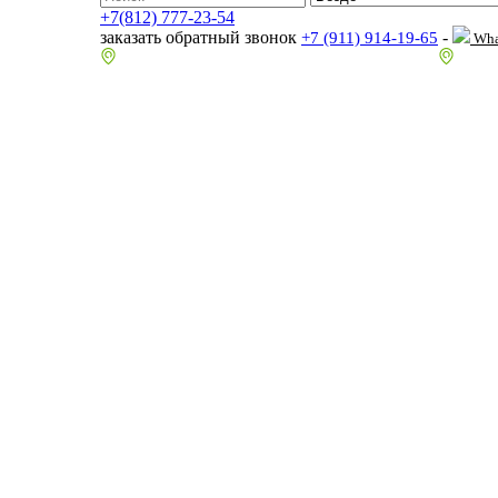
+7(812) 777-23-54
заказать обратный звонок
-
+7 (911) 914-19-65
Wha
пр.Гагарина д.2 к.3, Торговый Центр "Благодатный"
Санкт-П