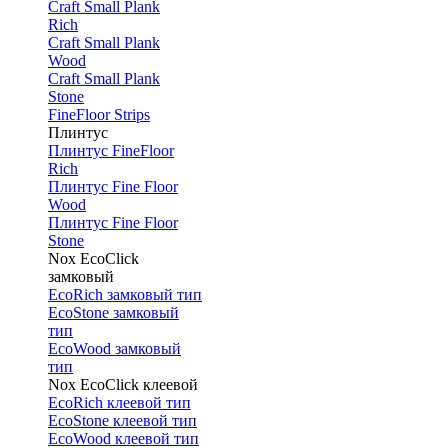
Craft Small Plank
Rich
Craft Small Plank
Wood
Craft Small Plank
Stone
FineFloor Strips
Плинтус
Плинтус FineFloor
Rich
Плинтус Fine Floor
Wood
Плинтус Fine Floor
Stone
Nox EcoClick
замковый
EcoRich замковый тип
EcoStone замковый
тип
EcoWood замковый
тип
Nox EcoClick клеевой
EcoRich клеевой тип
EcoStone клеевой тип
EcoWood клеевой тип