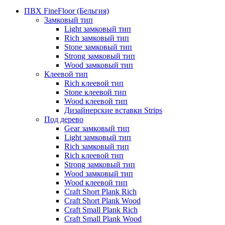
ПВХ FineFloor (Бельгия)
Замковый тип
Light замковый тип
Rich замковый тип
Stone замковый тип
Strong замковый тип
Wood замковый тип
Клеевой тип
Rich клеевой тип
Stone клеевой тип
Wood клеевой тип
Дизайнерские вставки Strips
Под дерево
Gear замковый тип
Light замковый тип
Rich замковый тип
Rich клеевой тип
Strong замковый тип
Wood замковый тип
Wood клеевой тип
Craft Short Plank Rich
Craft Short Plank Wood
Craft Small Plank Rich
Craft Small Plank Wood