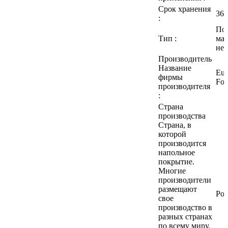
Срок хранения
36 
:
По
Тип :
мас
ней
Производитель
Название
Eur
фирмы
For
производителя
:
Страна
производства
Страна, в
которой
производится
напольное
покрытие.
Многие
производители
размещают
Рос
свое
производство в
разных странах
по всему миру.