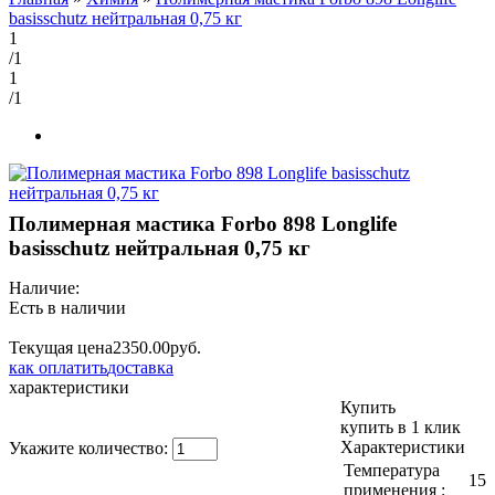
basisschutz нейтральная 0,75 кг
1
/1
1
/1
Полимерная мастика Forbo 898 Longlife
basisschutz нейтральная 0,75 кг
Наличие:
Есть в наличии
Текущая цена
2350.
00
руб.
как оплатить
доставка
характеристики
Купить
купить в 1 клик
Характеристики
Укажите количество:
Температура
15–
применения :