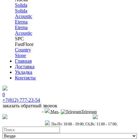
Solida
Solida
Acoustic
Eterna
Eterna
Acoustic
SPC
FastFloor
Country
Stone
Главная
Доставка
Укладка
Контакты
0
+7(812) 777-23-54
заказать обратный звонок
-
,
+7 (911) 914-19-65
Max
Telegram
пр.Гагарина д.2 к.3, Торговый Центр "Благодатный"
Санкт-Петербург,
пр.2-й Муринский д.34 к.1
Пн-Пт: 10:00 - 19:00; Сб,Вс: 11:00 - 17:00;