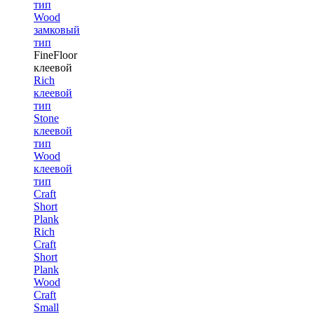
тип
Wood
замковый
тип
FineFloor
клеевой
Rich
клеевой
тип
Stone
клеевой
тип
Wood
клеевой
тип
Craft
Short
Plank
Rich
Craft
Short
Plank
Wood
Craft
Small