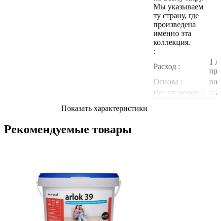
Мы указываем
ту страну, где
произведена
именно эта
коллекция.
:
1 л
Расход :
при
Основа :
пол
Вес упаковки :
0,7
Показать характеристики
Рекомендуемые товары