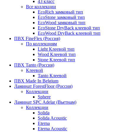
43 класс
Все коллекции
EcoRich замковый тип
EcoStone замковый тип
EcoWood замковый тип
EcoStone DryBack клеевой тип
EcoWood DryBack клеевой тип
ПВХ FineFlex (Россия)
По коллекциям
Light Клеевой тип
Wood Клеевой тип
Stone Клеевой тип
ПВХ Tanto (Россия)
Клеевой
Tanto Клеевой
ПВХ Made In Belgium
Ламинат ForestFloor (Россия)
Коллекции
Sphere
Ламинат SPC Adelar (Вьетнам)
Коллекции
Solida
Solida Acoustic
Eterna
Eterna Acoustic