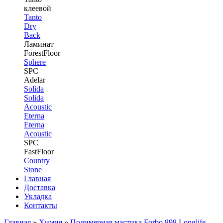
клеевой
Tanto
Dry
Back
Ламинат
ForestFloor
Sphere
SPC
Adelar
Solida
Solida
Acoustic
Eterna
Eterna
Acoustic
SPC
FastFloor
Country
Stone
Главная
Доставка
Укладка
Контакты
Главная
»
Химия
»
Полимерная мастика Forbo 898 Longlife