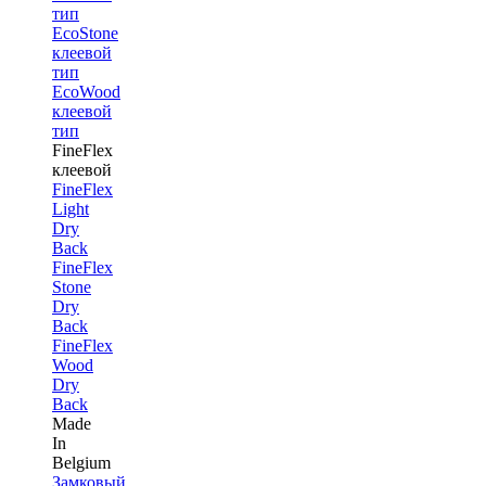
тип
EcoStone
клеевой
тип
EcoWood
клеевой
тип
FineFlex
клеевой
FineFlex
Light
Dry
Back
FineFlex
Stone
Dry
Back
FineFlex
Wood
Dry
Back
Made
In
Belgium
Замковый