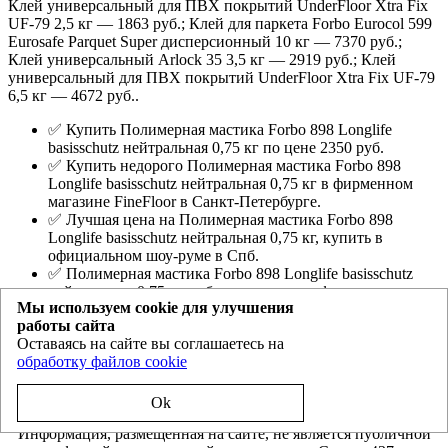
Клей универсальный для ПВХ покрытий UnderFloor Xtra Fix
UF-79 2,5 кг — 1863 руб.; Клей для паркета Forbo Eurocol 599
Eurosafe Parquet Super дисперсионный 10 кг — 7370 руб.;
Клей универсальный Arlock 35 3,5 кг — 2919 руб.; Клей
универсальный для ПВХ покрытий UnderFloor Xtra Fix UF-79
6,5 кг — 4672 руб..
✅ Купить Полимерная мастика Forbo 898 Longlife
basisschutz нейтральная 0,75 кг по цене 2350 руб.
✅ Купить недорого Полимерная мастика Forbo 898
Longlife basisschutz нейтральная 0,75 кг в фирменном
магазине FineFloor в Санкт-Петербурге.
✅ Лучшая цена на Полимерная мастика Forbo 898
Longlife basisschutz нейтральная 0,75 кг, купить в
официальном шоу-руме в Спб.
✅ Полимерная мастика Forbo 898 Longlife basisschutz
нейтральная 0,75 кг - образцы во всех официальных
Мы используем cookie для улучшения
фирменных магазинах ФайнФлорр Спб.
работы сайта
FineFloor.spb.ru
- официальный магазин дилера виниловой
Оставаясь на сайте вы соглашаетесь на
плитки ПВХ Файнфлор и EcoClick(Nox) в Санкт-Петербурге
обработку файлов cookie
Политика конфиденциальности
Ok
Информация, размещенная на сайте, не является публичной