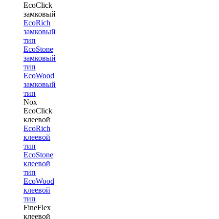
EcoClick
замковый
EcoRich
замковый
тип
EcoStone
замковый
тип
EcoWood
замковый
тип
Nox
EcoClick
клеевой
EcoRich
клеевой
тип
EcoStone
клеевой
тип
EcoWood
клеевой
тип
FineFlex
клеевой