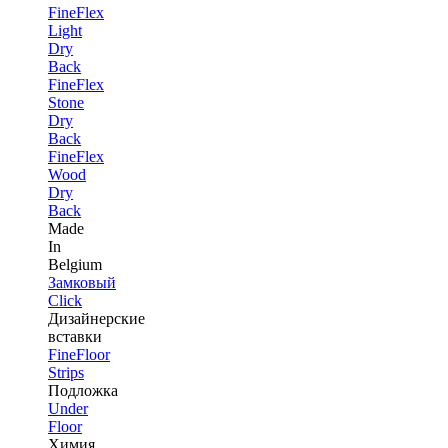
FineFlex
Light
Dry
Back
FineFlex
Stone
Dry
Back
FineFlex
Wood
Dry
Back
Made
In
Belgium
Замковый
Click
Дизайнерские
вставки
FineFloor
Strips
Подложка
Under
Floor
Химия