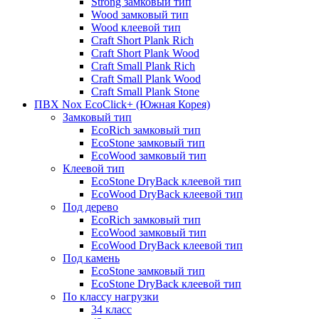
Strong замковый тип
Wood замковый тип
Wood клеевой тип
Craft Short Plank Rich
Craft Short Plank Wood
Craft Small Plank Rich
Craft Small Plank Wood
Craft Small Plank Stone
ПВХ Nox EcoClick+ (Южная Корея)
Замковый тип
EcoRich замковый тип
EcoStone замковый тип
EcoWood замковый тип
Клеевой тип
EcoStone DryBack клеевой тип
EcoWood DryBack клеевой тип
Под дерево
EcoRich замковый тип
EcoWood замковый тип
EcoWood DryBack клеевой тип
Под камень
EcoStone замковый тип
EcoStone DryBack клеевой тип
По классу нагрузки
34 класс