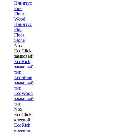
Плинтус
Fine
Floor
Wood
Плинтус
Fine
Floor
Stone
Nox
EcoClick
замковый
EcoRich
замковый
тип
EcoStone
замковый
тип
EcoWood
замковый
тип
Nox
EcoClick
клеевой
EcoRich
клеевой