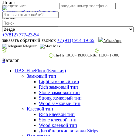
Поиск
Заказать обратный звонок
Поиск
+7(812) 777-23-54
заказать обратный звонок
-
,
+7 (911) 914-19-65
WhatsApp
,
Telegram
Max
пр.Гагарина д.2 к.3, Торговый Центр "Благодатный"
Санкт-Петербург,
пр.2-й Муринский д.34 к.1
Пн-Пт: 10:00 - 19:00; Сб,Вс: 11:00 - 17:00;
0
Каталог
ПВХ FineFloor (Бельгия)
Замковый тип
Light замковый тип
Rich замковый тип
Stone замковый тип
Strong замковый тип
Wood замковый тип
Клеевой тип
Rich клеевой тип
Stone клеевой тип
Wood клеевой тип
Дизайнерские вставки Strips