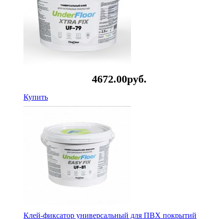
4672.
00
руб.
Купить
Клей-фиксатор универсальный для ПВХ покрытий