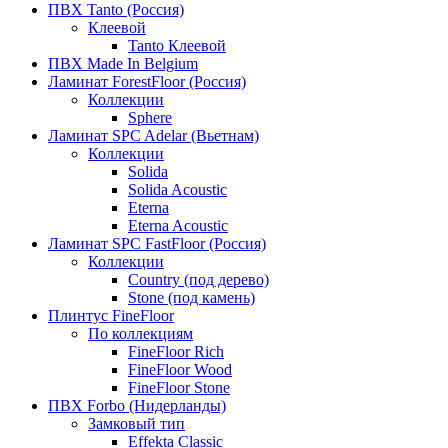
ПВХ Tanto (Россия)
Клеевой
Tanto Клеевой
ПВХ Made In Belgium
Ламинат ForestFloor (Россия)
Коллекции
Sphere
Ламинат SPC Adelar (Вьетнам)
Коллекции
Solida
Solida Acoustic
Eterna
Eterna Acoustic
Ламинат SPC FastFloor (Россия)
Коллекции
Country (под дерево)
Stone (под камень)
Плинтус FineFloor
По коллекциям
FineFloor Rich
FineFloor Wood
FineFloor Stone
ПВХ Forbo (Нидерланды)
Замковый тип
Effekta Classic