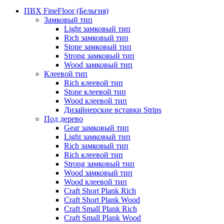
ПВХ FineFloor (Бельгия)
Замковый тип
Light замковый тип
Rich замковый тип
Stone замковый тип
Strong замковый тип
Wood замковый тип
Клеевой тип
Rich клеевой тип
Stone клеевой тип
Wood клеевой тип
Дизайнерские вставки Strips
Под дерево
Gear замковый тип
Light замковый тип
Rich замковый тип
Rich клеевой тип
Strong замковый тип
Wood замковый тип
Wood клеевой тип
Craft Short Plank Rich
Craft Short Plank Wood
Craft Small Plank Rich
Craft Small Plank Wood