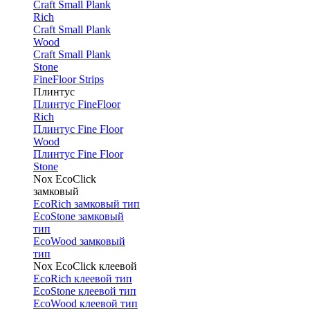
Craft Small Plank
Rich
Craft Small Plank
Wood
Craft Small Plank
Stone
FineFloor Strips
Плинтус
Плинтус FineFloor
Rich
Плинтус Fine Floor
Wood
Плинтус Fine Floor
Stone
Nox EcoClick
замковый
EcoRich замковый тип
EcoStone замковый
тип
EcoWood замковый
тип
Nox EcoClick клеевой
EcoRich клеевой тип
EcoStone клеевой тип
EcoWood клеевой тип