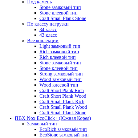
Под камень
Stone замковый тип
Stone клеевой тип
Craft Small Plank Stone
По классу нагрузки
34 класс
43 класс
Все коллекции
Light замковый тип
Rich замковый тип
Rich клеевой тип
Stone замковый тип
Stone клеевой тип
Strong замковый тип
Wood замковый тип
Wood клеевой тип
Craft Short Plank Rich
Craft Short Plank Wood
Craft Small Plank Rich
Craft Small Plank Wood
Craft Small Plank Stone
ПВХ Nox EcoClick+ (Южная Корея)
Замковый тип
EcoRich замковый тип
EcoStone замковый тип