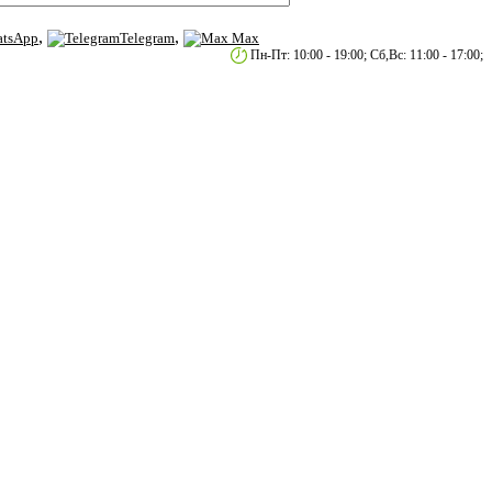
,
,
tsApp
Telegram
Max
етербург, пр.2-й Муринский д.34 к.1
Пн-Пт: 10:00 - 19:00; Сб,Вс: 11:00 - 17:00;