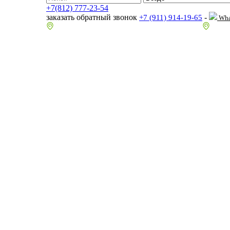
+7(812) 777-23-54
заказать обратный звонок
-
+7 (911) 914-19-65
Wha
пр.Гагарина д.2 к.3, Торговый Центр "Благодатный"
Санкт-П