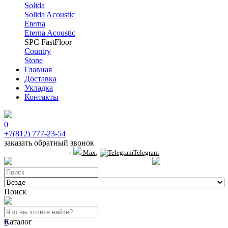
Solida
Solida Acoustic
Eterna
Eterna Acoustic
SPC FastFloor
Country
Stone
Главная
Доставка
Укладка
Контакты
0
+7(812) 777-23-54
заказать обратный звонок
-
,
+7 (911) 914-19-65
Max
Telegram
пр.Гагарина д.2 к.3, Торговый Центр "Благодатный"
Санкт-Петербург, пр.2-й
Поиск
0
Каталог