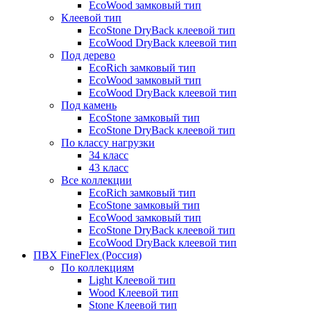
EcoWood замковый тип
Клеевой тип
EcoStone DryBack клеевой тип
EcoWood DryBack клеевой тип
Под дерево
EcoRich замковый тип
EcoWood замковый тип
EcoWood DryBack клеевой тип
Под камень
EcoStone замковый тип
EcoStone DryBack клеевой тип
По классу нагрузки
34 класс
43 класс
Все коллекции
EcoRich замковый тип
EcoStone замковый тип
EcoWood замковый тип
EcoStone DryBack клеевой тип
EcoWood DryBack клеевой тип
ПВХ FineFlex (Россия)
По коллекциям
Light Клеевой тип
Wood Клеевой тип
Stone Клеевой тип