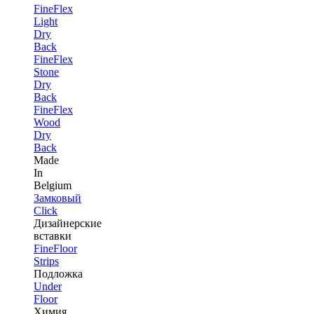
FineFlex
Light
Dry
Back
FineFlex
Stone
Dry
Back
FineFlex
Wood
Dry
Back
Made
In
Belgium
Замковый
Click
Дизайнерские
вставки
FineFloor
Strips
Подложка
Under
Floor
Химия