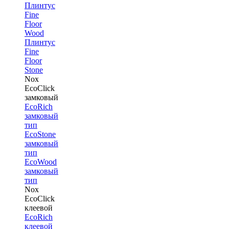
Плинтус
Fine
Floor
Wood
Плинтус
Fine
Floor
Stone
Nox
EcoClick
замковый
EcoRich
замковый
тип
EcoStone
замковый
тип
EcoWood
замковый
тип
Nox
EcoClick
клеевой
EcoRich
клеевой