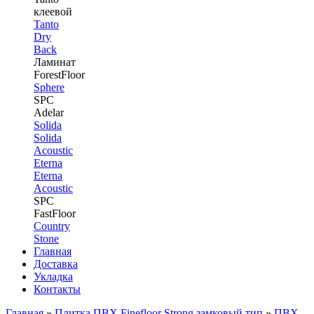
клеевой
Tanto
Dry
Back
Ламинат
ForestFloor
Sphere
SPC
Adelar
Solida
Solida
Acoustic
Eterna
Eterna
Acoustic
SPC
FastFloor
Country
Stone
Главная
Доставка
Укладка
Контакты
Главная
»
Плитка ПВХ Finefloor Strong замковый тип
»
ПВХ