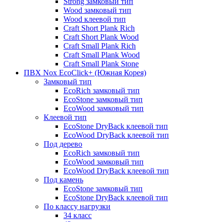
Strong замковый тип
Wood замковый тип
Wood клеевой тип
Craft Short Plank Rich
Craft Short Plank Wood
Craft Small Plank Rich
Craft Small Plank Wood
Craft Small Plank Stone
ПВХ Nox EcoClick+ (Южная Корея)
Замковый тип
EcoRich замковый тип
EcoStone замковый тип
EcoWood замковый тип
Клеевой тип
EcoStone DryBack клеевой тип
EcoWood DryBack клеевой тип
Под дерево
EcoRich замковый тип
EcoWood замковый тип
EcoWood DryBack клеевой тип
Под камень
EcoStone замковый тип
EcoStone DryBack клеевой тип
По классу нагрузки
34 класс