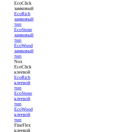
EcoClick
замковый
EcoRich
замковый
тип
EcoStone
замковый
тип
EcoWood
замковый
тип
Nox
EcoClick
клеевой
EcoRich
клеевой
тип
EcoStone
клеевой
тип
EcoWood
клеевой
тип
FineFlex
клеевой