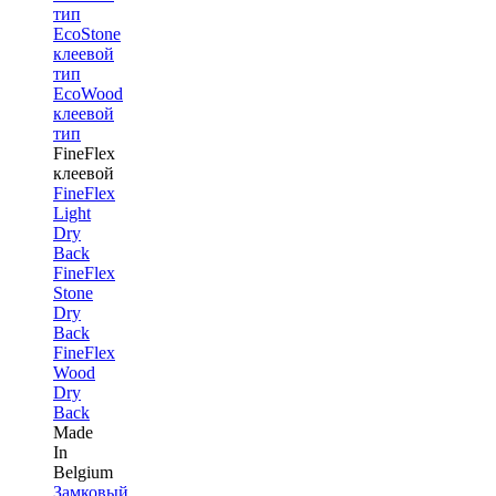
тип
EcoStone
клеевой
тип
EcoWood
клеевой
тип
FineFlex
клеевой
FineFlex
Light
Dry
Back
FineFlex
Stone
Dry
Back
FineFlex
Wood
Dry
Back
Made
In
Belgium
Замковый