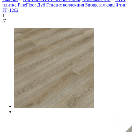
плитка FineFloor Дуб Генезис коллекция Strong замковый тип
FF-1262
1
/7