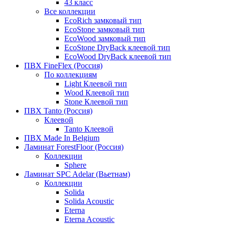
43 класс
Все коллекции
EcoRich замковый тип
EcoStone замковый тип
EcoWood замковый тип
EcoStone DryBack клеевой тип
EcoWood DryBack клеевой тип
ПВХ FineFlex (Россия)
По коллекциям
Light Клеевой тип
Wood Клеевой тип
Stone Клеевой тип
ПВХ Tanto (Россия)
Клеевой
Tanto Клеевой
ПВХ Made In Belgium
Ламинат ForestFloor (Россия)
Коллекции
Sphere
Ламинат SPC Adelar (Вьетнам)
Коллекции
Solida
Solida Acoustic
Eterna
Eterna Acoustic