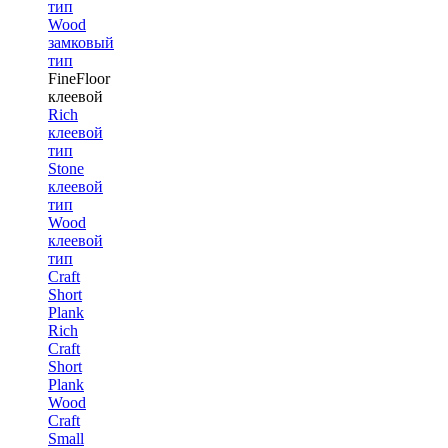
тип
Wood
замковый
тип
FineFloor
клеевой
Rich
клеевой
тип
Stone
клеевой
тип
Wood
клеевой
тип
Craft
Short
Plank
Rich
Craft
Short
Plank
Wood
Craft
Small