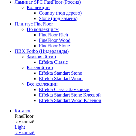
Ламинат SPC FastFloor (Россия)
Коллекции
Country (под дерево)
Stone (под камень)
Плинтус FineFloor
По коллекциям
FineFloor Rich
FineFloor Wood
FineFloor Stone
ПВХ Forbo (Нидерланды)
Замковый тип
Effekta Classic
Клеевой тип
Effekta Standart Stone
Effekta Standart Wood
Все коллекции
Effekta Classic Замковый
Effekta Standart Stone Клеевой
Effekta Standart Wood Клеевой
Каталог
FineFloor
замковый
Light
замковый