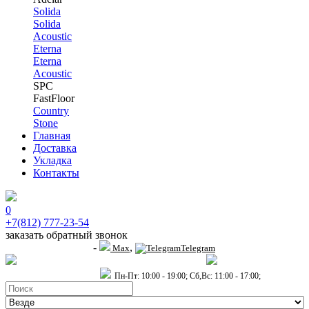
Solida
Solida
Acoustic
Eterna
Eterna
Acoustic
SPC
FastFloor
Country
Stone
Главная
Доставка
Укладка
Контакты
0
+7(812) 777-23-54
заказать обратный звонок
-
,
+7 (911) 914-19-65
Max
Telegram
пр.Гагарина д.2 к.3, Торговый Центр "Благодатный"
Санкт-Петербург,
пр.2-й Муринский д.34 к.1
Пн-Пт: 10:00 - 19:00; Сб,Вс: 11:00 - 17:00;