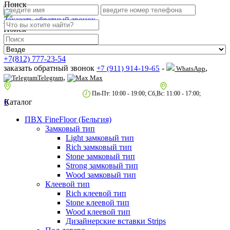
Поиск
Заказать обратный звонок
Поиск
+7(812) 777-23-54
заказать обратный звонок
-
,
+7 (911) 914-19-65
WhatsApp
,
Telegram
Max
пр.Гагарина д.2 к.3, Торговый Центр "Благодатный"
Санкт-Петербург,
пр.2-й Муринский д.34 к.1
Пн-Пт: 10:00 - 19:00; Сб,Вс: 11:00 - 17:00;
0
Каталог
ПВХ FineFloor (Бельгия)
Замковый тип
Light замковый тип
Rich замковый тип
Stone замковый тип
Strong замковый тип
Wood замковый тип
Клеевой тип
Rich клеевой тип
Stone клеевой тип
Wood клеевой тип
Дизайнерские вставки Strips