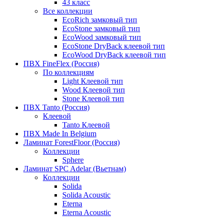
43 класс
Все коллекции
EcoRich замковый тип
EcoStone замковый тип
EcoWood замковый тип
EcoStone DryBack клеевой тип
EcoWood DryBack клеевой тип
ПВХ FineFlex (Россия)
По коллекциям
Light Клеевой тип
Wood Клеевой тип
Stone Клеевой тип
ПВХ Tanto (Россия)
Клеевой
Tanto Клеевой
ПВХ Made In Belgium
Ламинат ForestFloor (Россия)
Коллекции
Sphere
Ламинат SPC Adelar (Вьетнам)
Коллекции
Solida
Solida Acoustic
Eterna
Eterna Acoustic