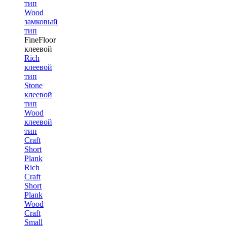
тип
Wood
замковый
тип
FineFloor
клеевой
Rich
клеевой
тип
Stone
клеевой
тип
Wood
клеевой
тип
Craft
Short
Plank
Rich
Craft
Short
Plank
Wood
Craft
Small