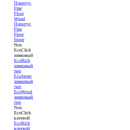
Плинтус
Fine
Floor
Wood
Плинтус
Fine
Floor
Stone
Nox
EcoClick
замковый
EcoRich
замковый
тип
EcoStone
замковый
тип
EcoWood
замковый
тип
Nox
EcoClick
клеевой
EcoRich
клеевой