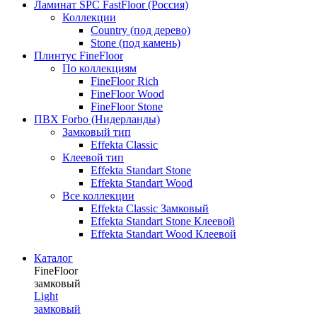
Ламинат SPC FastFloor (Россия)
Коллекции
Country (под дерево)
Stone (под камень)
Плинтус FineFloor
По коллекциям
FineFloor Rich
FineFloor Wood
FineFloor Stone
ПВХ Forbo (Нидерланды)
Замковый тип
Effekta Classic
Клеевой тип
Effekta Standart Stone
Effekta Standart Wood
Все коллекции
Effekta Classic Замковый
Effekta Standart Stone Клеевой
Effekta Standart Wood Клеевой
Каталог
FineFloor
замковый
Light
замковый