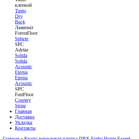
клеевой
Tanto
Dry
Back
Ламинат
ForestFloor
Sphere
SPC
Adelar
Solida
Solida
Acoustic
Eterna
Eterna
Acoustic
SPC
FastFloor
Country
Stone
Главная
Доставка
Укладка
Контакты
Главная
»
Кварц виниловая плитка ПВХ Forbo Home Expert