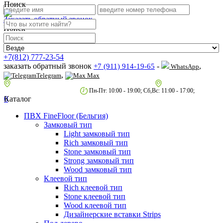
Поиск
Заказать обратный звонок
Поиск
+7(812) 777-23-54
заказать обратный звонок
-
,
+7 (911) 914-19-65
WhatsApp
,
Telegram
Max
пр.Гагарина д.2 к.3, Торговый Центр "Благодатный"
Санкт-Петербург,
пр.2-й Муринский д.34 к.1
Пн-Пт: 10:00 - 19:00; Сб,Вс: 11:00 - 17:00;
0
Каталог
ПВХ FineFloor (Бельгия)
Замковый тип
Light замковый тип
Rich замковый тип
Stone замковый тип
Strong замковый тип
Wood замковый тип
Клеевой тип
Rich клеевой тип
Stone клеевой тип
Wood клеевой тип
Дизайнерские вставки Strips