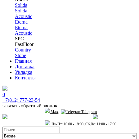
Solida
Solida
Acoustic
Eterna
Eterna
Acoustic
SPC
FastFloor
Country
Stone
Главная
Доставка
Укладка
Контакты
0
+7(812) 777-23-54
заказать обратный звонок
-
,
+7 (911) 914-19-65
Max
Telegram
пр.Гагарина д.2 к.3, Торговый Центр "Благодатный"
Санкт-Петербург,
пр.2-й Муринский д.34 к.1
Пн-Пт: 10:00 - 19:00; Сб,Вс: 11:00 - 17:00;