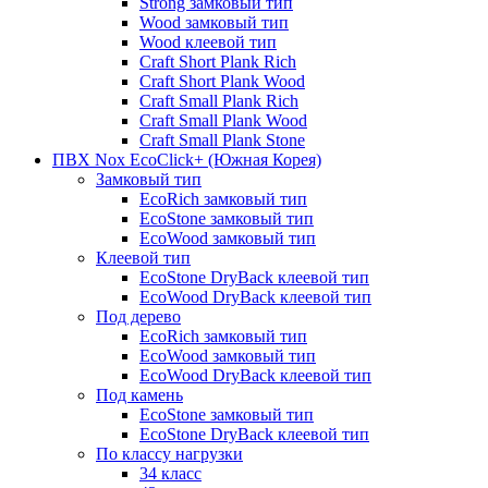
Strong замковый тип
Wood замковый тип
Wood клеевой тип
Craft Short Plank Rich
Craft Short Plank Wood
Craft Small Plank Rich
Craft Small Plank Wood
Craft Small Plank Stone
ПВХ Nox EcoClick+ (Южная Корея)
Замковый тип
EcoRich замковый тип
EcoStone замковый тип
EcoWood замковый тип
Клеевой тип
EcoStone DryBack клеевой тип
EcoWood DryBack клеевой тип
Под дерево
EcoRich замковый тип
EcoWood замковый тип
EcoWood DryBack клеевой тип
Под камень
EcoStone замковый тип
EcoStone DryBack клеевой тип
По классу нагрузки
34 класс