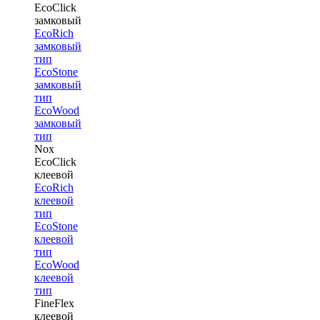
EcoClick
замковый
EcoRich
замковый
тип
EcoStone
замковый
тип
EcoWood
замковый
тип
Nox
EcoClick
клеевой
EcoRich
клеевой
тип
EcoStone
клеевой
тип
EcoWood
клеевой
тип
FineFlex
клеевой