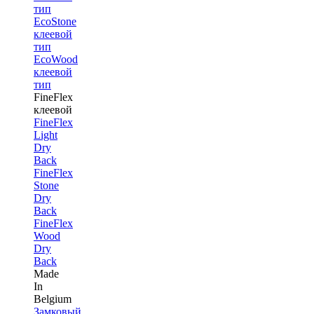
тип
EcoStone
клеевой
тип
EcoWood
клеевой
тип
FineFlex
клеевой
FineFlex
Light
Dry
Back
FineFlex
Stone
Dry
Back
FineFlex
Wood
Dry
Back
Made
In
Belgium
Замковый