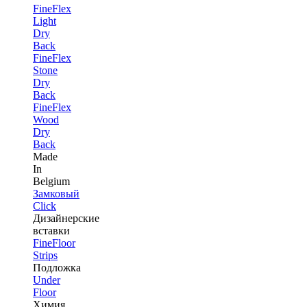
FineFlex
Light
Dry
Back
FineFlex
Stone
Dry
Back
FineFlex
Wood
Dry
Back
Made
In
Belgium
Замковый
Click
Дизайнерские
вставки
FineFloor
Strips
Подложка
Under
Floor
Химия