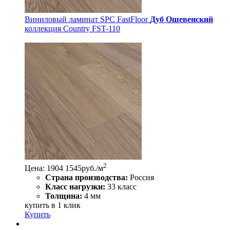
Виниловый ламинат SPC FastFloor
Дуб Ошевенский
коллекция Country FST-110
2
Цена:
1904
1545
руб./м
Страна производства:
Россия
Класс нагрузки:
33 класс
Толщина:
4 мм
купить в 1 клик
Купить