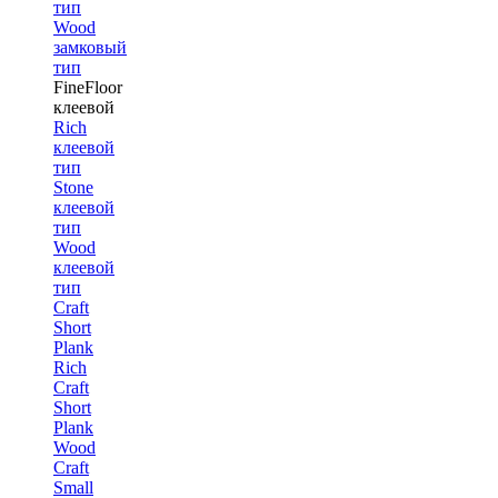
тип
Wood
замковый
тип
FineFloor
клеевой
Rich
клеевой
тип
Stone
клеевой
тип
Wood
клеевой
тип
Craft
Short
Plank
Rich
Craft
Short
Plank
Wood
Craft
Small