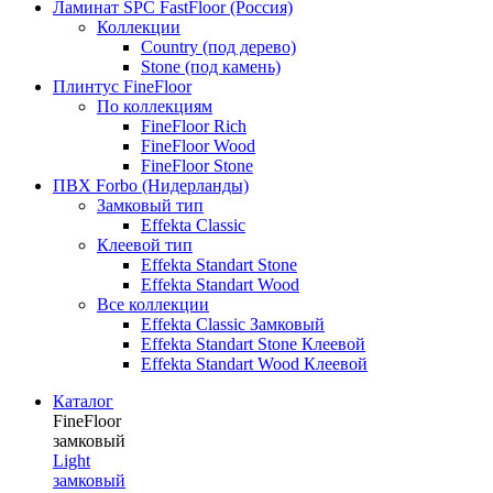
Ламинат SPC FastFloor (Россия)
Коллекции
Country (под дерево)
Stone (под камень)
Плинтус FineFloor
По коллекциям
FineFloor Rich
FineFloor Wood
FineFloor Stone
ПВХ Forbo (Нидерланды)
Замковый тип
Effekta Classic
Клеевой тип
Effekta Standart Stone
Effekta Standart Wood
Все коллекции
Effekta Classic Замковый
Effekta Standart Stone Клеевой
Effekta Standart Wood Клеевой
Каталог
FineFloor
замковый
Light
замковый