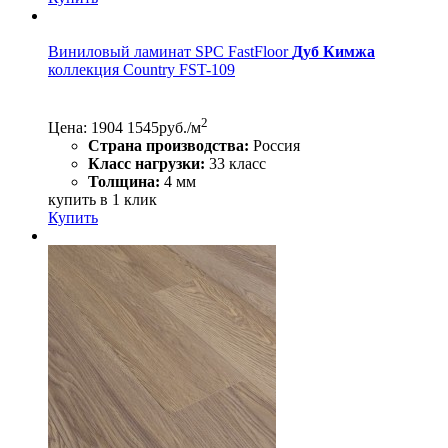
Виниловый ламинат SPC FastFloor
Дуб Кимжа
коллекция Country FST-109
2
Цена:
1904
1545
руб./м
Страна производства:
Россия
Класс нагрузки:
33 класс
Толщина:
4 мм
купить в 1 клик
Купить