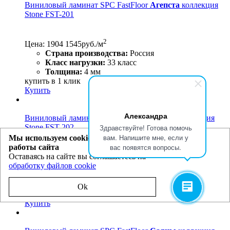
Виниловый ламинат SPC FastFloor
Агепста
коллекция
Stone FST-201
2
Цена:
1904
1545
руб./м
Страна производства:
Россия
Класс нагрузки:
33 класс
Толщина:
4 мм
купить в 1 клик
Купить
Александра
Виниловый ламинат SPC FastFloor
Шхара
коллекция
Здравствуйте! Готова помочь
Stone FST-202
вам. Напишите мне, если у
Мы используем cookie для улучшения
вас появятся вопросы.
работы сайта
2
Оставаясь на сайте вы соглашаетесь на
Цена:
1904
1545
руб./м
обработку файлов cookie
Страна производства:
Россия
Класс нагрузки:
33 класс
Толщина:
4 мм
Ok
купить в 1 клик
Купить