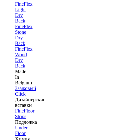
FineFlex
Light
Dry
Back
FineFlex
Stone
Dry
Back
FineFlex
Wood
Dry
Back
Made
In
Belgium
Замковый
Click
Дизайнерские
вставки
FineFloor
Strips
Подложка
Under
Floor
Химия