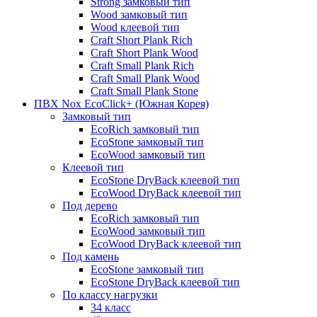
Strong замковый тип
Wood замковый тип
Wood клеевой тип
Craft Short Plank Rich
Craft Short Plank Wood
Craft Small Plank Rich
Craft Small Plank Wood
Craft Small Plank Stone
ПВХ Nox EcoClick+ (Южная Корея)
Замковый тип
EcoRich замковый тип
EcoStone замковый тип
EcoWood замковый тип
Клеевой тип
EcoStone DryBack клеевой тип
EcoWood DryBack клеевой тип
Под дерево
EcoRich замковый тип
EcoWood замковый тип
EcoWood DryBack клеевой тип
Под камень
EcoStone замковый тип
EcoStone DryBack клеевой тип
По классу нагрузки
34 класс