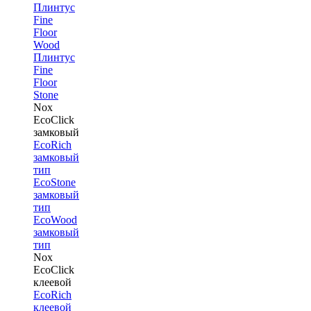
Плинтус
Fine
Floor
Wood
Плинтус
Fine
Floor
Stone
Nox
EcoClick
замковый
EcoRich
замковый
тип
EcoStone
замковый
тип
EcoWood
замковый
тип
Nox
EcoClick
клеевой
EcoRich
клеевой