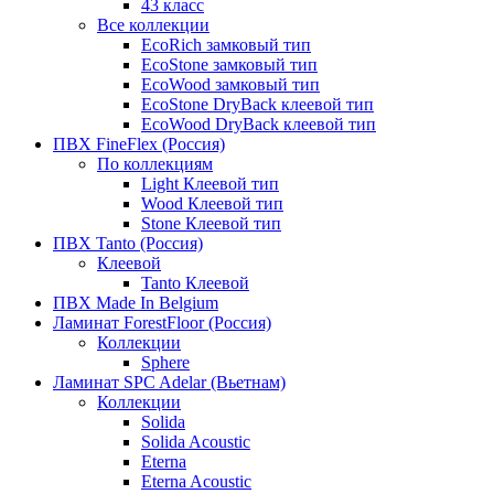
43 класс
Все коллекции
EcoRich замковый тип
EcoStone замковый тип
EcoWood замковый тип
EcoStone DryBack клеевой тип
EcoWood DryBack клеевой тип
ПВХ FineFlex (Россия)
По коллекциям
Light Клеевой тип
Wood Клеевой тип
Stone Клеевой тип
ПВХ Tanto (Россия)
Клеевой
Tanto Клеевой
ПВХ Made In Belgium
Ламинат ForestFloor (Россия)
Коллекции
Sphere
Ламинат SPC Adelar (Вьетнам)
Коллекции
Solida
Solida Acoustic
Eterna
Eterna Acoustic