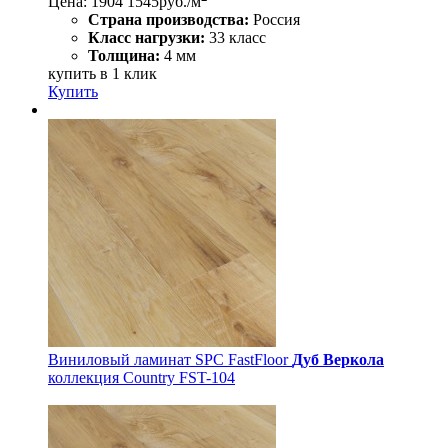
Цена:
1904
1545
руб./м
Страна производства:
Россия
Класс нагрузки:
33 класс
Толщина:
4 мм
купить в 1 клик
Купить
Виниловый ламинат SPC FastFloor
Дуб Веркола
коллекция Country FST-104