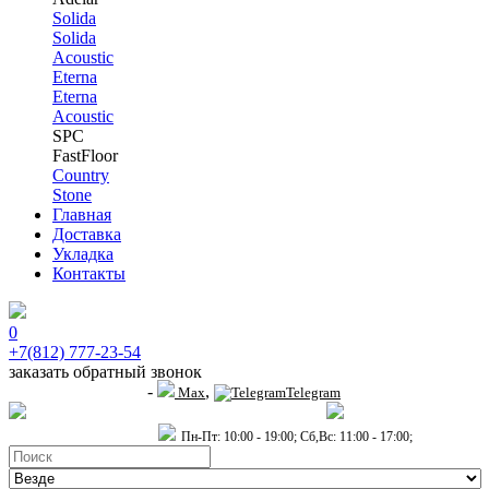
Solida
Solida
Acoustic
Eterna
Eterna
Acoustic
SPC
FastFloor
Country
Stone
Главная
Доставка
Укладка
Контакты
0
+7(812) 777-23-54
заказать обратный звонок
-
,
+7 (911) 914-19-65
Max
Telegram
пр.Гагарина д.2 к.3, Торговый Центр "Благодатный"
Санкт-Петербург,
пр.2-й Муринский д.34 к.1
Пн-Пт: 10:00 - 19:00; Сб,Вс: 11:00 - 17:00;