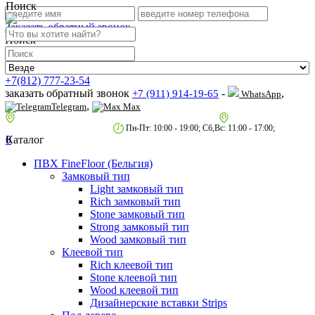
Поиск
Заказать обратный звонок
Поиск
+7(812) 777-23-54
заказать обратный звонок
-
,
+7 (911) 914-19-65
WhatsApp
,
Telegram
Max
пр.Гагарина д.2 к.3, Торговый Центр "Благодатный"
Санкт-Петербург,
пр.2-й Муринский д.34 к.1
Пн-Пт: 10:00 - 19:00; Сб,Вс: 11:00 - 17:00;
0
Каталог
ПВХ FineFloor (Бельгия)
Замковый тип
Light замковый тип
Rich замковый тип
Stone замковый тип
Strong замковый тип
Wood замковый тип
Клеевой тип
Rich клеевой тип
Stone клеевой тип
Wood клеевой тип
Дизайнерские вставки Strips