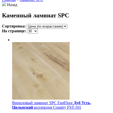
Назад
Каменный ламинат SPC
Сортировка:
На странице:
Виниловый ламинат SPC FastFloor
Дуб Усть-
Цильмский
коллекция Country FST-101