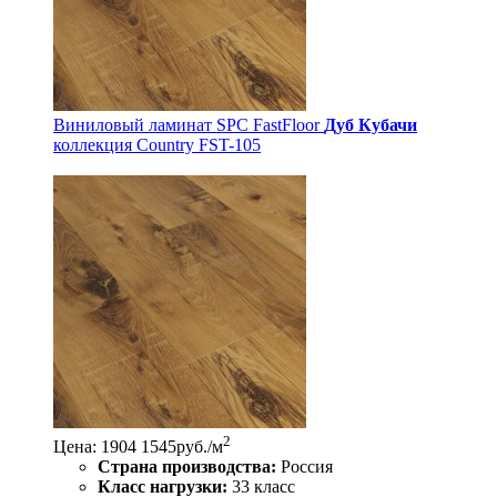
Виниловый ламинат SPC FastFloor
Дуб Кубачи
коллекция Country FST-105
2
Цена:
1904
1545
руб./м
Страна производства:
Россия
Класс нагрузки:
33 класс