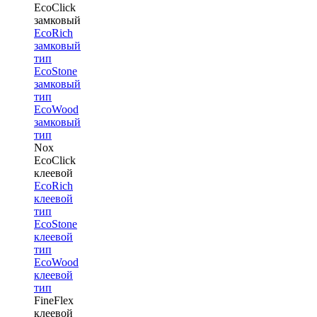
EcoClick
замковый
EcoRich
замковый
тип
EcoStone
замковый
тип
EcoWood
замковый
тип
Nox
EcoClick
клеевой
EcoRich
клеевой
тип
EcoStone
клеевой
тип
EcoWood
клеевой
тип
FineFlex
клеевой