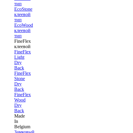
тип
EcoStone
клеевой
тип
EcoWood
клеевой
тип
FineFlex
клеевой
FineFlex
Light
Dry
Back
FineFlex
Stone
Dry
Back
FineFlex
Wood
Dry
Back
Made
In
Belgium
Замковый