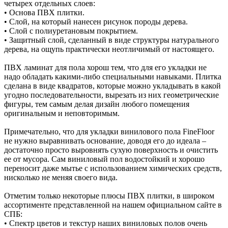
четырех отдельных слоев:
•
Основа ПВХ плитки.
•
Слой, на который нанесен рисунок породы дерева.
•
Слой с полиуретановым покрытием.
•
Защитный слой, сделанный в виде структуры натурального
дерева, на ощупь практически неотличимый от настоящего.
ПВХ ламинат для пола хорош тем, что для его укладки не
надо обладать какими-либо специальными навыками. Плитка
сделана в виде квадратов, которые можно укладывать в какой
угодно последовательности, вырезать из них геометрические
фигуры, тем самым делая дизайн любого помещения
оригинальным и неповторимым.
Примечательно, что для укладки винилового пола FineFloor
не нужно выравнивать основание, доводя его до идеала –
достаточно просто выровнять сухую поверхность и очистить
ее от мусора. Сам виниловый пол водостойкий и хорошо
переносит даже мытье с использованием химических средств,
нисколько не меняя своего вида.
Отметим только некоторые плюсы ПВХ плитки, в широком
ассортименте представленной на нашем официальном сайте в
СПБ:
•
Спектр цветов и текстур наших виниловых полов очень