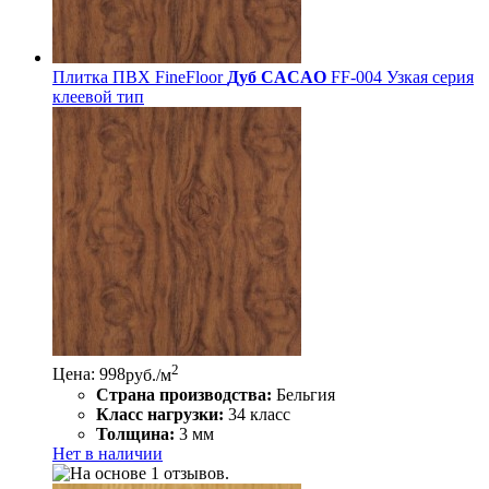
Плитка ПВХ FineFloor
Дуб CACAO
FF-004 Узкая серия
клеевой тип
2
Цена: 998
руб./м
Страна производства:
Бельгия
Класс нагрузки:
34 класс
Толщина:
3 мм
Нет в наличии