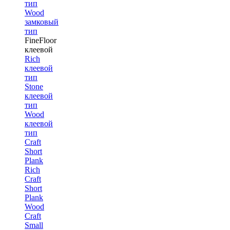
тип
Wood
замковый
тип
FineFloor
клеевой
Rich
клеевой
тип
Stone
клеевой
тип
Wood
клеевой
тип
Craft
Short
Plank
Rich
Craft
Short
Plank
Wood
Craft
Small