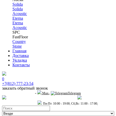
Solida
Solida
Acoustic
Eterna
Eterna
Acoustic
SPC
FastFloor
Country
Stone
Главная
Доставка
Укладка
Контакты
0
+7(812) 777-23-54
заказать обратный звонок
-
,
+7 (911) 914-19-65
Max
Telegram
пр.Гагарина д.2 к.3, Торговый Центр "Благодатный"
Санкт-Петербург,
пр.2-й Муринский д.34 к.1
Пн-Пт: 10:00 - 19:00; Сб,Вс: 11:00 - 17:00;