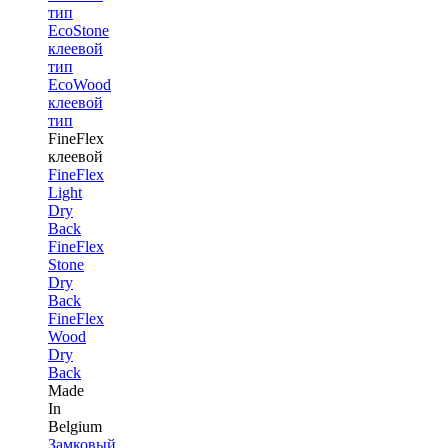
тип
EcoStone
клеевой
тип
EcoWood
клеевой
тип
FineFlex
клеевой
FineFlex
Light
Dry
Back
FineFlex
Stone
Dry
Back
FineFlex
Wood
Dry
Back
Made
In
Belgium
Замковый