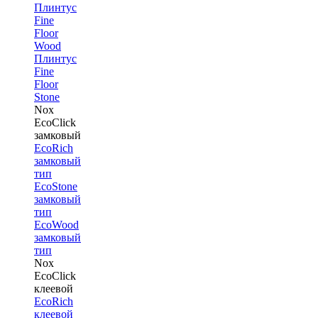
Плинтус
Fine
Floor
Wood
Плинтус
Fine
Floor
Stone
Nox
EcoClick
замковый
EcoRich
замковый
тип
EcoStone
замковый
тип
EcoWood
замковый
тип
Nox
EcoClick
клеевой
EcoRich
клеевой