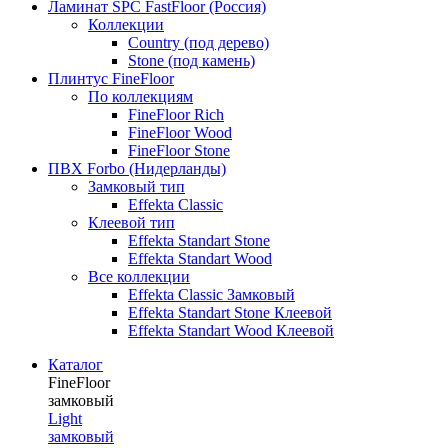
Ламинат SPC FastFloor (Россия)
Коллекции
Country (под дерево)
Stone (под камень)
Плинтус FineFloor
По коллекциям
FineFloor Rich
FineFloor Wood
FineFloor Stone
ПВХ Forbo (Нидерланды)
Замковый тип
Effekta Classic
Клеевой тип
Effekta Standart Stone
Effekta Standart Wood
Все коллекции
Effekta Classic Замковый
Effekta Standart Stone Клеевой
Effekta Standart Wood Клеевой
Каталог
FineFloor
замковый
Light
замковый