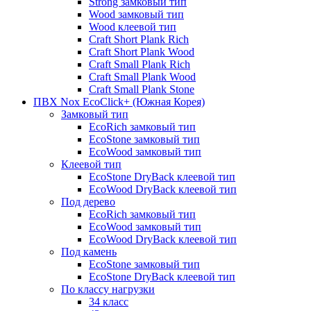
Strong замковый тип
Wood замковый тип
Wood клеевой тип
Craft Short Plank Rich
Craft Short Plank Wood
Craft Small Plank Rich
Craft Small Plank Wood
Craft Small Plank Stone
ПВХ Nox EcoClick+ (Южная Корея)
Замковый тип
EcoRich замковый тип
EcoStone замковый тип
EcoWood замковый тип
Клеевой тип
EcoStone DryBack клеевой тип
EcoWood DryBack клеевой тип
Под дерево
EcoRich замковый тип
EcoWood замковый тип
EcoWood DryBack клеевой тип
Под камень
EcoStone замковый тип
EcoStone DryBack клеевой тип
По классу нагрузки
34 класс