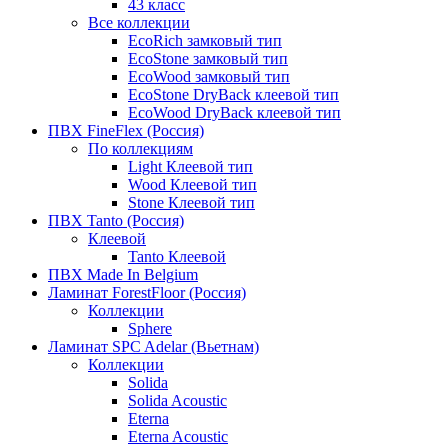
43 класс
Все коллекции
EcoRich замковый тип
EcoStone замковый тип
EcoWood замковый тип
EcoStone DryBack клеевой тип
EcoWood DryBack клеевой тип
ПВХ FineFlex (Россия)
По коллекциям
Light Клеевой тип
Wood Клеевой тип
Stone Клеевой тип
ПВХ Tanto (Россия)
Клеевой
Tanto Клеевой
ПВХ Made In Belgium
Ламинат ForestFloor (Россия)
Коллекции
Sphere
Ламинат SPC Adelar (Вьетнам)
Коллекции
Solida
Solida Acoustic
Eterna
Eterna Acoustic