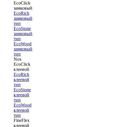
EcoClick
замковый
EcoRich
замковый
тип
EcoStone
замковый
тип
EcoWood
замковый
тип
Nox
EcoClick
клеевой
EcoRich
клеевой
тип
EcoStone
клеевой
тип
EcoWood
клеевой
тип
FineFlex
клеевой