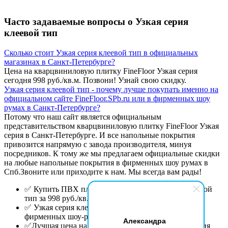
Часто задаваемые вопросы о Узкая серия
клеевой тип
Сколько стоит Узкая серия клеевой тип в официальных
магазинах в Санкт-Петербурге?
Цена на кварцвиниловую плитку FineFloor Узкая серия
сегодня 998 руб./кв.м. Позвони! Узнай свою скидку.
Узкая серия клеевой тип - почему лучше покупать именно на
официальном сайте FineFloor.SPb.ru или в фирменных шоу
румах в Санкт-Петербурге?
Потому что наш сайт является официальным
представительством кварцвиниловую плитку FineFloor Узкая
серия в Санкт-Петербурге. И все напольные покрытия
привозится напрямую с завода производителя, минуя
посредников. К тому же мы предлагаем официальные скидки
на любые напольные покрытия в фирменных шоу румах в
Спб.Звоните или приходите к нам. Мы всегда вам рады!
✅ Купить ПВХ плитку FineFloor Узкая серия клеевой
тип за 998 руб./кв.м
✅ Узкая серия клеевой тип купить недорого в
фирменных шоу-румах FineFloor.
Александра
✅Лучшая цена на ПВХ плитку FineFloor Узкая серия