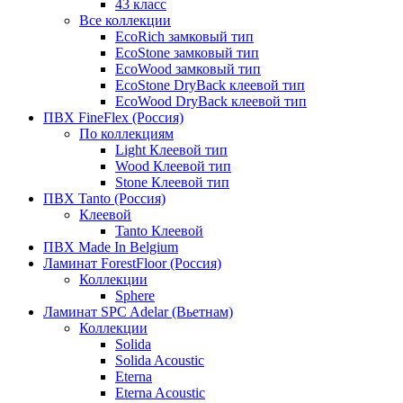
43 класс
Все коллекции
EcoRich замковый тип
EcoStone замковый тип
EcoWood замковый тип
EcoStone DryBack клеевой тип
EcoWood DryBack клеевой тип
ПВХ FineFlex (Россия)
По коллекциям
Light Клеевой тип
Wood Клеевой тип
Stone Клеевой тип
ПВХ Tanto (Россия)
Клеевой
Tanto Клеевой
ПВХ Made In Belgium
Ламинат ForestFloor (Россия)
Коллекции
Sphere
Ламинат SPC Adelar (Вьетнам)
Коллекции
Solida
Solida Acoustic
Eterna
Eterna Acoustic