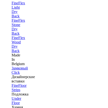
FineFlex
Light
Dry
Back
FineFlex
Stone
Dry
Back
FineFlex
Wood
Dry
Back
Made
In
Belgium
Замковый
Click
Дизайнерские
вставки
FineFloor
Strips
Подложка
Under
Floor
Химия