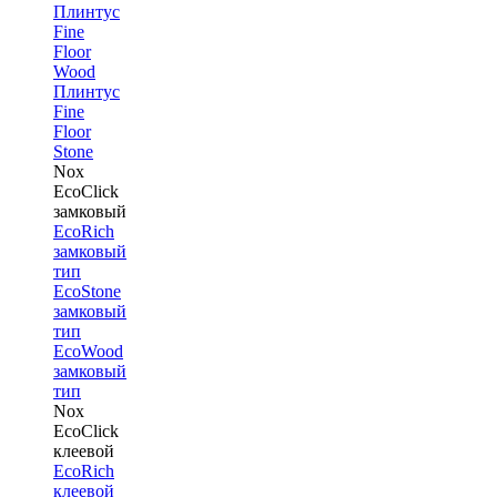
Плинтус
Fine
Floor
Wood
Плинтус
Fine
Floor
Stone
Nox
EcoClick
замковый
EcoRich
замковый
тип
EcoStone
замковый
тип
EcoWood
замковый
тип
Nox
EcoClick
клеевой
EcoRich
клеевой