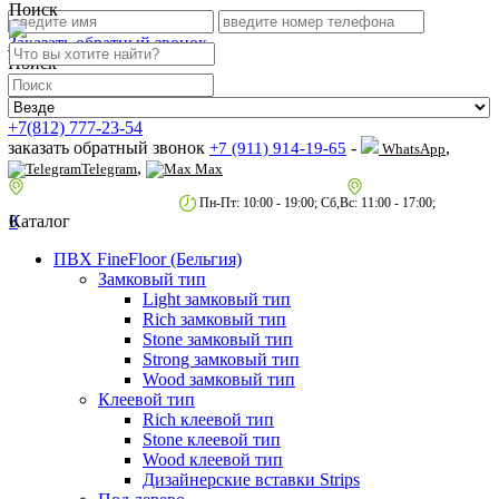
Поиск
Заказать обратный звонок
Поиск
+7(812) 777-23-54
заказать обратный звонок
-
,
+7 (911) 914-19-65
WhatsApp
,
Telegram
Max
пр.Гагарина д.2 к.3, Торговый Центр "Благодатный"
Санкт-Петербург,
пр.2-й Муринский д.34 к.1
Пн-Пт: 10:00 - 19:00; Сб,Вс: 11:00 - 17:00;
0
Каталог
ПВХ FineFloor (Бельгия)
Замковый тип
Light замковый тип
Rich замковый тип
Stone замковый тип
Strong замковый тип
Wood замковый тип
Клеевой тип
Rich клеевой тип
Stone клеевой тип
Wood клеевой тип
Дизайнерские вставки Strips