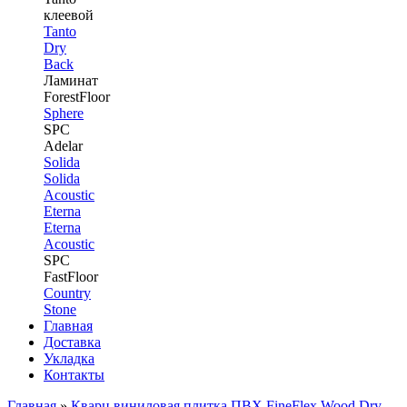
клеевой
Tanto
Dry
Back
Ламинат
ForestFloor
Sphere
SPC
Adelar
Solida
Solida
Acoustic
Eterna
Eterna
Acoustic
SPC
FastFloor
Country
Stone
Главная
Доставка
Укладка
Контакты
Главная
»
Кварц виниловая плитка ПВХ FineFlex Wood Dry