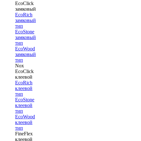
EcoClick
замковый
EcoRich
замковый
тип
EcoStone
замковый
тип
EcoWood
замковый
тип
Nox
EcoClick
клеевой
EcoRich
клеевой
тип
EcoStone
клеевой
тип
EcoWood
клеевой
тип
FineFlex
клеевой