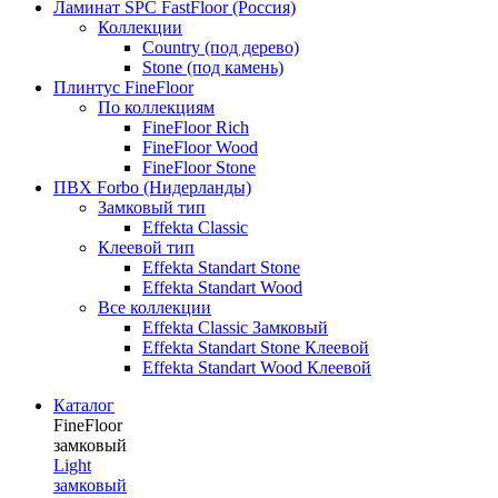
Ламинат SPC FastFloor (Россия)
Коллекции
Country (под дерево)
Stone (под камень)
Плинтус FineFloor
По коллекциям
FineFloor Rich
FineFloor Wood
FineFloor Stone
ПВХ Forbo (Нидерланды)
Замковый тип
Effekta Classic
Клеевой тип
Effekta Standart Stone
Effekta Standart Wood
Все коллекции
Effekta Classic Замковый
Effekta Standart Stone Клеевой
Effekta Standart Wood Клеевой
Каталог
FineFloor
замковый
Light
замковый