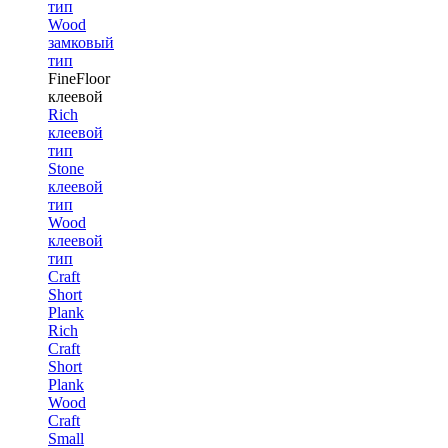
тип
Wood
замковый
тип
FineFloor
клеевой
Rich
клеевой
тип
Stone
клеевой
тип
Wood
клеевой
тип
Craft
Short
Plank
Rich
Craft
Short
Plank
Wood
Craft
Small