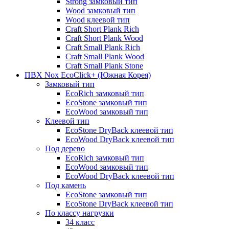
Strong замковый тип
Wood замковый тип
Wood клеевой тип
Craft Short Plank Rich
Craft Short Plank Wood
Craft Small Plank Rich
Craft Small Plank Wood
Craft Small Plank Stone
ПВХ Nox EcoClick+ (Южная Корея)
Замковый тип
EcoRich замковый тип
EcoStone замковый тип
EcoWood замковый тип
Клеевой тип
EcoStone DryBack клеевой тип
EcoWood DryBack клеевой тип
Под дерево
EcoRich замковый тип
EcoWood замковый тип
EcoWood DryBack клеевой тип
Под камень
EcoStone замковый тип
EcoStone DryBack клеевой тип
По классу нагрузки
34 класс