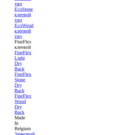
тип
EcoStone
клеевой
тип
EcoWood
клеевой
тип
FineFlex
клеевой
FineFlex
Light
Dry
Back
FineFlex
Stone
Dry
Back
FineFlex
Wood
Dry
Back
Made
In
Belgium
Замковый