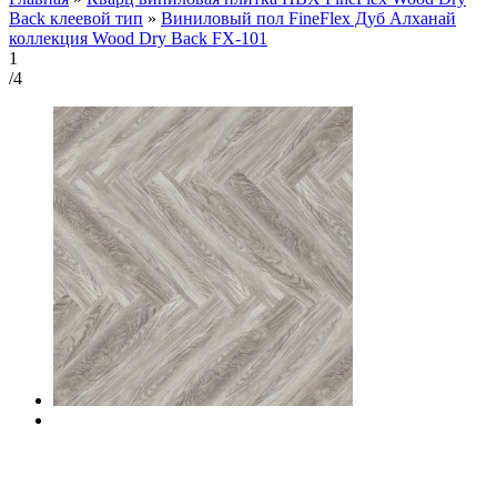
Back клеевой тип
»
Виниловый пол FineFlex Дуб Алханай
коллекция Wood Dry Back FX-101
1
/4