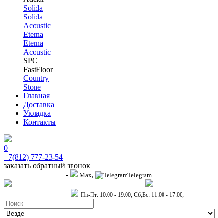
Solida
Solida
Acoustic
Eterna
Eterna
Acoustic
SPC
FastFloor
Country
Stone
Главная
Доставка
Укладка
Контакты
0
+7(812) 777-23-54
заказать обратный звонок
-
,
+7 (911) 914-19-65
Max
Telegram
пр.Гагарина д.2 к.3, Торговый Центр "Благодатный"
Санкт-Петербург,
пр.2-й Муринский д.34 к.1
Пн-Пт: 10:00 - 19:00; Сб,Вс: 11:00 - 17:00;