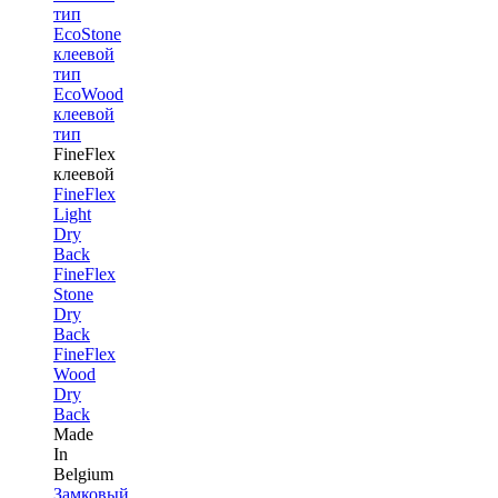
тип
EcoStone
клеевой
тип
EcoWood
клеевой
тип
FineFlex
клеевой
FineFlex
Light
Dry
Back
FineFlex
Stone
Dry
Back
FineFlex
Wood
Dry
Back
Made
In
Belgium
Замковый