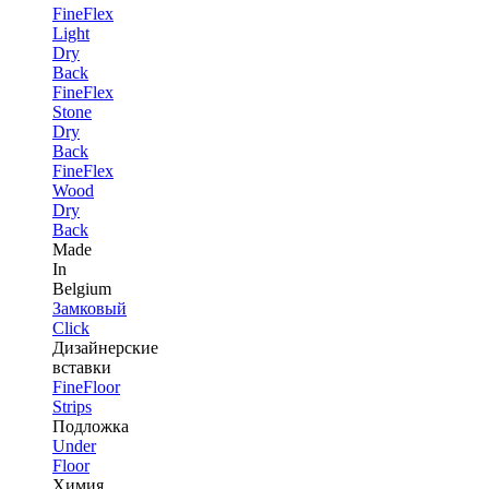
FineFlex
Light
Dry
Back
FineFlex
Stone
Dry
Back
FineFlex
Wood
Dry
Back
Made
In
Belgium
Замковый
Click
Дизайнерские
вставки
FineFloor
Strips
Подложка
Under
Floor
Химия