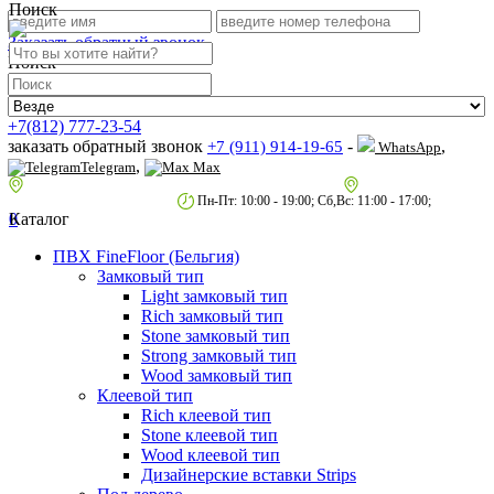
Поиск
Заказать обратный звонок
Поиск
+7(812) 777-23-54
заказать обратный звонок
-
,
+7 (911) 914-19-65
WhatsApp
,
Telegram
Max
пр.Гагарина д.2 к.3, Торговый Центр "Благодатный"
Санкт-Петербург,
пр.2-й Муринский д.34 к.1
Пн-Пт: 10:00 - 19:00; Сб,Вс: 11:00 - 17:00;
0
Каталог
ПВХ FineFloor (Бельгия)
Замковый тип
Light замковый тип
Rich замковый тип
Stone замковый тип
Strong замковый тип
Wood замковый тип
Клеевой тип
Rich клеевой тип
Stone клеевой тип
Wood клеевой тип
Дизайнерские вставки Strips