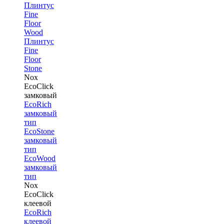
Плинтус
Fine
Floor
Wood
Плинтус
Fine
Floor
Stone
Nox
EcoClick
замковый
EcoRich
замковый
тип
EcoStone
замковый
тип
EcoWood
замковый
тип
Nox
EcoClick
клеевой
EcoRich
клеевой