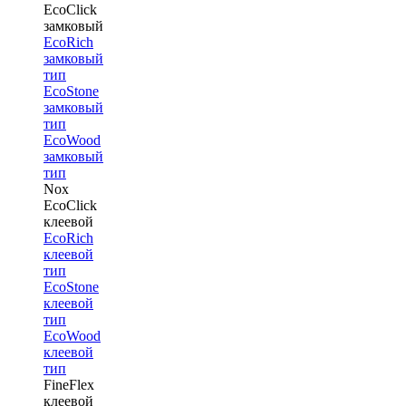
EcoClick
замковый
EcoRich
замковый
тип
EcoStone
замковый
тип
EcoWood
замковый
тип
Nox
EcoClick
клеевой
EcoRich
клеевой
тип
EcoStone
клеевой
тип
EcoWood
клеевой
тип
FineFlex
клеевой