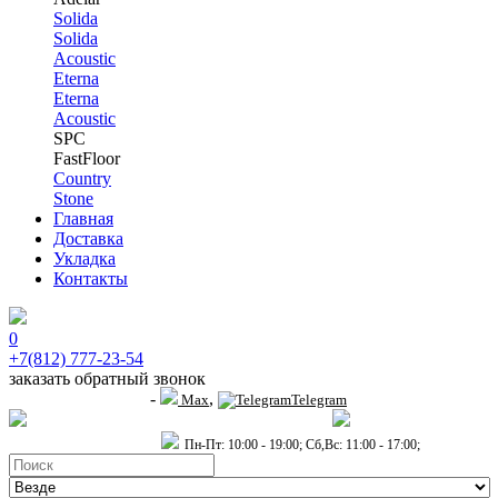
Solida
Solida
Acoustic
Eterna
Eterna
Acoustic
SPC
FastFloor
Country
Stone
Главная
Доставка
Укладка
Контакты
0
+7(812) 777-23-54
заказать обратный звонок
-
,
+7 (911) 914-19-65
Max
Telegram
пр.Гагарина д.2 к.3, Торговый Центр "Благодатный"
Санкт-Петербург,
пр.2-й Муринский д.34 к.1
Пн-Пт: 10:00 - 19:00; Сб,Вс: 11:00 - 17:00;