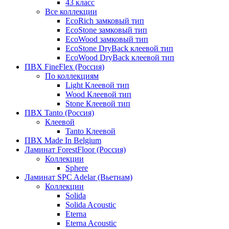
43 класс
Все коллекции
EcoRich замковый тип
EcoStone замковый тип
EcoWood замковый тип
EcoStone DryBack клеевой тип
EcoWood DryBack клеевой тип
ПВХ FineFlex (Россия)
По коллекциям
Light Клеевой тип
Wood Клеевой тип
Stone Клеевой тип
ПВХ Tanto (Россия)
Клеевой
Tanto Клеевой
ПВХ Made In Belgium
Ламинат ForestFloor (Россия)
Коллекции
Sphere
Ламинат SPC Adelar (Вьетнам)
Коллекции
Solida
Solida Acoustic
Eterna
Eterna Acoustic