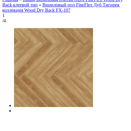
Back клеевой тип
»
Виниловый пол FineFlex Дуб Тигирек
коллекция Wood Dry Back FX-107
1
/4