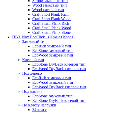
Strong замковый тип
Wood замковый тип
Wood клеевой тип
Craft Short Plank Rich
Craft Short Plank Wood
Craft Small Plank Rich
Craft Small Plank Wood
Craft Small Plank Stone
ПВХ Nox EcoClick+ (Южная Корея)
Замковый тип
EcoRich замковый тип
EcoStone замковый тип
EcoWood замковый тип
Клеевой тип
EcoStone DryBack клеевой тип
EcoWood DryBack клеевой тип
Под дерево
EcoRich замковый тип
EcoWood замковый тип
EcoWood DryBack клеевой тип
Под камень
EcoStone замковый тип
EcoStone DryBack клеевой тип
По классу нагрузки
34 класс