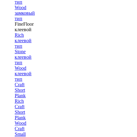
тип
Wood
замковый
тип
FineFloor
клеевой
Rich
клеевой
тип
Stone
клеевой
тип
Wood
клеевой
тип
Craft
Short
Plank
Rich
Craft
Short
Plank
Wood
Craft
Small