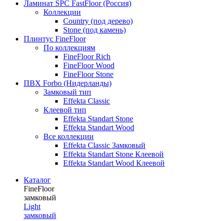
Ламинат SPC FastFloor (Россия)
Коллекции
Country (под дерево)
Stone (под камень)
Плинтус FineFloor
По коллекциям
FineFloor Rich
FineFloor Wood
FineFloor Stone
ПВХ Forbo (Нидерланды)
Замковый тип
Effekta Classic
Клеевой тип
Effekta Standart Stone
Effekta Standart Wood
Все коллекции
Effekta Classic Замковый
Effekta Standart Stone Клеевой
Effekta Standart Wood Клеевой
Каталог
FineFloor
замковый
Light
замковый