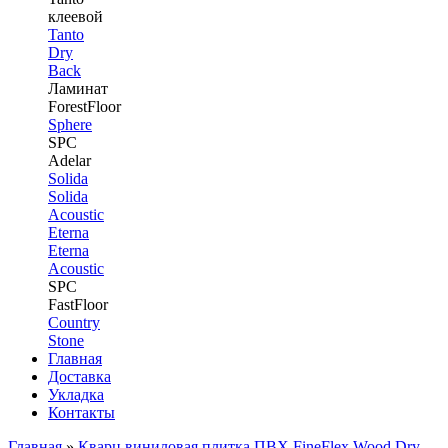
клеевой
Tanto
Dry
Back
Ламинат
ForestFloor
Sphere
SPC
Adelar
Solida
Solida
Acoustic
Eterna
Eterna
Acoustic
SPC
FastFloor
Country
Stone
Главная
Доставка
Укладка
Контакты
Главная
»
Кварц виниловая плитка ПВХ FineFlex Wood Dry