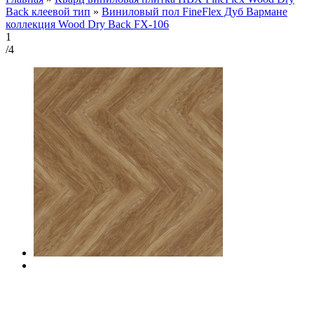
Back клеевой тип
»
Виниловый пол FineFlex Дуб Вармане
коллекция Wood Dry Back FX-106
1
/4