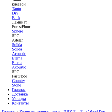
клеевой
Tanto
Dry
Back
Ламинат
ForestFloor
Sphere
SPC
Adelar
Solida
Solida
Acoustic
Eterna
Eterna
Acoustic
SPC
FastFloor
Country
Stone
Главная
Доставка
Укладка
Контакты
Главная
»
Кварц виниловая плитка ПВХ FineFlex Wood Dry