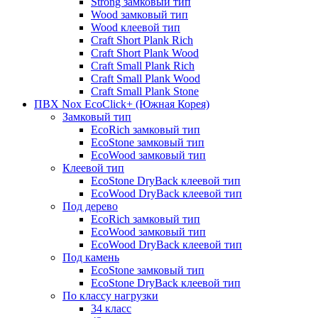
Strong замковый тип
Wood замковый тип
Wood клеевой тип
Craft Short Plank Rich
Craft Short Plank Wood
Craft Small Plank Rich
Craft Small Plank Wood
Craft Small Plank Stone
ПВХ Nox EcoClick+ (Южная Корея)
Замковый тип
EcoRich замковый тип
EcoStone замковый тип
EcoWood замковый тип
Клеевой тип
EcoStone DryBack клеевой тип
EcoWood DryBack клеевой тип
Под дерево
EcoRich замковый тип
EcoWood замковый тип
EcoWood DryBack клеевой тип
Под камень
EcoStone замковый тип
EcoStone DryBack клеевой тип
По классу нагрузки
34 класс