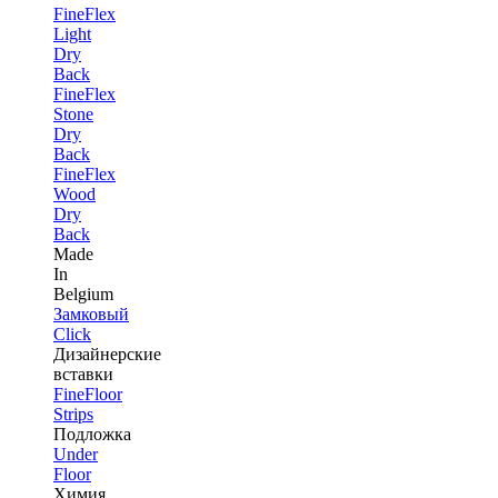
FineFlex
Light
Dry
Back
FineFlex
Stone
Dry
Back
FineFlex
Wood
Dry
Back
Made
In
Belgium
Замковый
Click
Дизайнерские
вставки
FineFloor
Strips
Подложка
Under
Floor
Химия