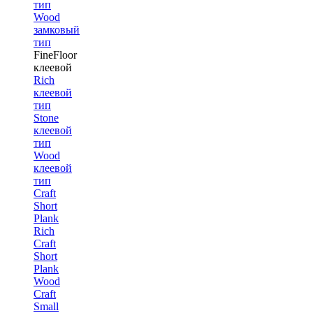
тип
Wood
замковый
тип
FineFloor
клеевой
Rich
клеевой
тип
Stone
клеевой
тип
Wood
клеевой
тип
Craft
Short
Plank
Rich
Craft
Short
Plank
Wood
Craft
Small