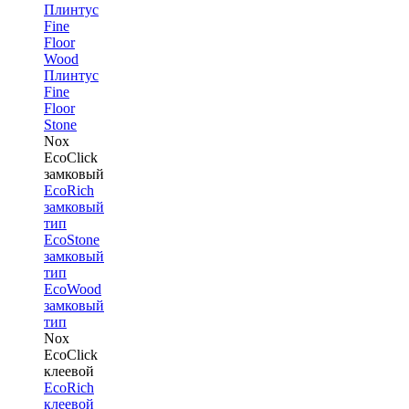
Плинтус
Fine
Floor
Wood
Плинтус
Fine
Floor
Stone
Nox
EcoClick
замковый
EcoRich
замковый
тип
EcoStone
замковый
тип
EcoWood
замковый
тип
Nox
EcoClick
клеевой
EcoRich
клеевой