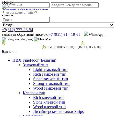
Поиск
Заказать обратный звонок
Поиск
+7(812) 777-23-54
заказать обратный звонок
-
,
+7 (911) 914-19-65
WhatsApp
,
Telegram
Max
пр.Гагарина д.2 к.3, Торговый Центр "Благодатный"
Санкт-Петербург,
пр.2-й Муринский д.34 к.1
Пн-Пт: 10:00 - 19:00; Сб,Вс: 11:00 - 17:00;
0
Каталог
ПВХ FineFloor (Бельгия)
Замковый тип
Light замковый тип
Rich замковый тип
Stone замковый тип
Strong замковый тип
Wood замковый тип
Клеевой тип
Rich клеевой тип
Stone клеевой тип
Wood клеевой тип
Дизайнерские вставки Strips