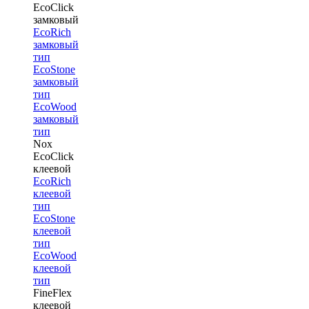
EcoClick
замковый
EcoRich
замковый
тип
EcoStone
замковый
тип
EcoWood
замковый
тип
Nox
EcoClick
клеевой
EcoRich
клеевой
тип
EcoStone
клеевой
тип
EcoWood
клеевой
тип
FineFlex
клеевой