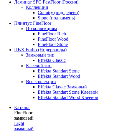
Ламинат SPC FastFloor (Россия)
Коллекции
Country (под дерево)
Stone (под камень)
Плинтус FineFloor
По коллекциям
FineFloor Rich
FineFloor Wood
FineFloor Stone
ПВХ Forbo (Нидерланды)
Замковый тип
Effekta Classic
Клеевой тип
Effekta Standart Stone
Effekta Standart Wood
Все коллекции
Effekta Classic Замковый
Effekta Standart Stone Клеевой
Effekta Standart Wood Клеевой
Каталог
FineFloor
замковый
Light
замковый