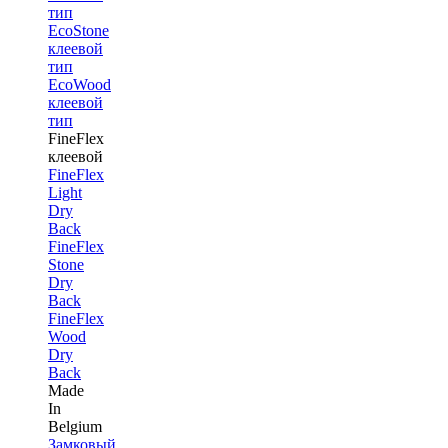
тип
EcoStone
клеевой
тип
EcoWood
клеевой
тип
FineFlex
клеевой
FineFlex
Light
Dry
Back
FineFlex
Stone
Dry
Back
FineFlex
Wood
Dry
Back
Made
In
Belgium
Замковый