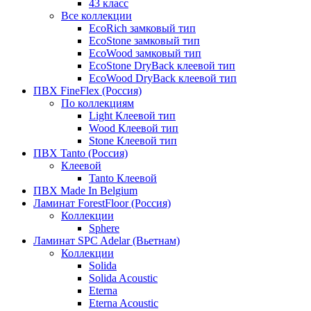
43 класс
Все коллекции
EcoRich замковый тип
EcoStone замковый тип
EcoWood замковый тип
EcoStone DryBack клеевой тип
EcoWood DryBack клеевой тип
ПВХ FineFlex (Россия)
По коллекциям
Light Клеевой тип
Wood Клеевой тип
Stone Клеевой тип
ПВХ Tanto (Россия)
Клеевой
Tanto Клеевой
ПВХ Made In Belgium
Ламинат ForestFloor (Россия)
Коллекции
Sphere
Ламинат SPC Adelar (Вьетнам)
Коллекции
Solida
Solida Acoustic
Eterna
Eterna Acoustic