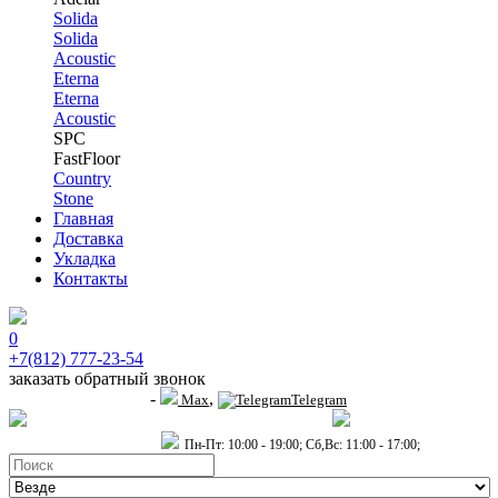
Solida
Solida
Acoustic
Eterna
Eterna
Acoustic
SPC
FastFloor
Country
Stone
Главная
Доставка
Укладка
Контакты
0
+7(812) 777-23-54
заказать обратный звонок
-
,
+7 (911) 914-19-65
Max
Telegram
пр.Гагарина д.2 к.3, Торговый Центр "Благодатный"
Санкт-Петербург,
пр.2-й Муринский д.34 к.1
Пн-Пт: 10:00 - 19:00; Сб,Вс: 11:00 - 17:00;