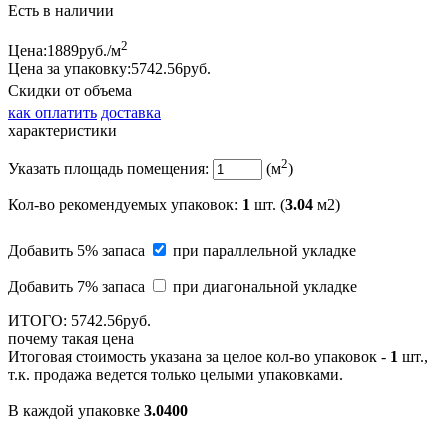
Есть в наличии
2
Цена:
1889
руб./м
Цена за упаковку:
5742.
56
руб.
Скидки от объема
как оплатить
доставка
характеристики
2
Указать площадь помещения:
(м
)
Кол-во рекомендуемых упаковок
:
1
шт. (
3.04
м2)
Добавить 5% запаса
при параллельной укладке
Добавить 7% запаса
при диагональной укладке
ИТОГО:
5742.
56
руб.
почему такая цена
Итоговая стоимость указана за целое кол-во упаковок -
1
шт.,
т.к. продажа ведется только целыми упаковками.
В каждой упаковке
3.0400