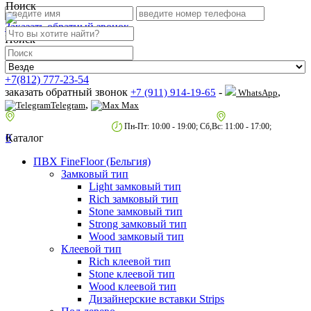
Поиск
Заказать обратный звонок
Поиск
+7(812) 777-23-54
заказать обратный звонок
-
,
+7 (911) 914-19-65
WhatsApp
,
Telegram
Max
пр.Гагарина д.2 к.3, Торговый Центр "Благодатный"
Санкт-Петербург,
пр.2-й Муринский д.34 к.1
Пн-Пт: 10:00 - 19:00; Сб,Вс: 11:00 - 17:00;
0
Каталог
ПВХ FineFloor (Бельгия)
Замковый тип
Light замковый тип
Rich замковый тип
Stone замковый тип
Strong замковый тип
Wood замковый тип
Клеевой тип
Rich клеевой тип
Stone клеевой тип
Wood клеевой тип
Дизайнерские вставки Strips