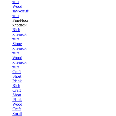
тип
Wood
замковый
тип
FineFloor
клеевой
Rich
клеевой
тип
Stone
клеевой
тип
Wood
клеевой
тип
Craft
Short
Plank
Rich
Craft
Short
Plank
Wood
Craft
Small