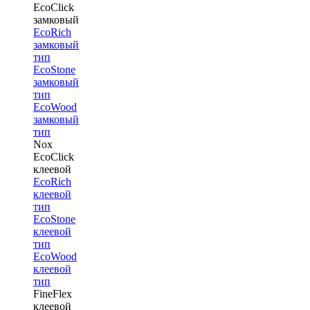
EcoClick
замковый
EcoRich
замковый
тип
EcoStone
замковый
тип
EcoWood
замковый
тип
Nox
EcoClick
клеевой
EcoRich
клеевой
тип
EcoStone
клеевой
тип
EcoWood
клеевой
тип
FineFlex
клеевой