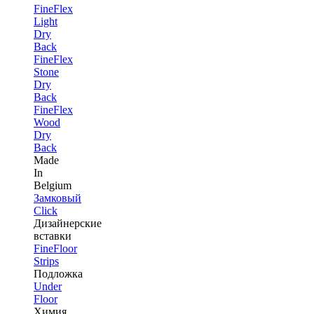
FineFlex
Light
Dry
Back
FineFlex
Stone
Dry
Back
FineFlex
Wood
Dry
Back
Made
In
Belgium
Замковый
Click
Дизайнерские
вставки
FineFloor
Strips
Подложка
Under
Floor
Химия