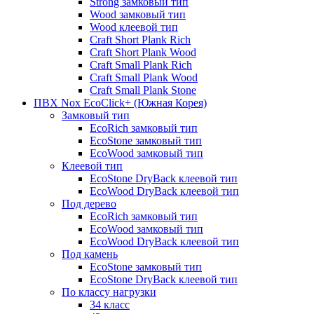
Strong замковый тип
Wood замковый тип
Wood клеевой тип
Craft Short Plank Rich
Craft Short Plank Wood
Craft Small Plank Rich
Craft Small Plank Wood
Craft Small Plank Stone
ПВХ Nox EcoClick+ (Южная Корея)
Замковый тип
EcoRich замковый тип
EcoStone замковый тип
EcoWood замковый тип
Клеевой тип
EcoStone DryBack клеевой тип
EcoWood DryBack клеевой тип
Под дерево
EcoRich замковый тип
EcoWood замковый тип
EcoWood DryBack клеевой тип
Под камень
EcoStone замковый тип
EcoStone DryBack клеевой тип
По классу нагрузки
34 класс