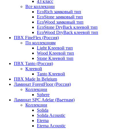
43 класс
Все коллекции
EcoRich замковый тип
EcoStone замковый тип
EcoWood замковый тип
EcoStone DryBack клеевой тип
EcoWood DryBack клеевой тип
ПВХ FineFlex (Россия)
По коллекциям
Light Клеевой тип
Wood Клеевой тип
Stone Клеевой тип
ПВХ Tanto (Россия)
Клеевой
Tanto Клеевой
ПВХ Made In Belgium
Ламинат ForestFloor (Россия)
Коллекции
Sphere
Ламинат SPC Adelar (Вьетнам)
Коллекции
Solida
Solida Acoustic
Eterna
Eterna Acoustic