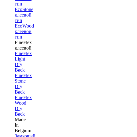
тип
EcoStone
клеевой
тип
EcoWood
клеевой
тип
FineFlex
клеевой
FineFlex
Light
Dry
Back
FineFlex
Stone
Dry
Back
FineFlex
Wood
Dry
Back
Made
In
Belgium
Замковый