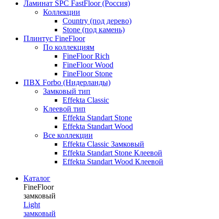
Ламинат SPC FastFloor (Россия)
Коллекции
Country (под дерево)
Stone (под камень)
Плинтус FineFloor
По коллекциям
FineFloor Rich
FineFloor Wood
FineFloor Stone
ПВХ Forbo (Нидерланды)
Замковый тип
Effekta Classic
Клеевой тип
Effekta Standart Stone
Effekta Standart Wood
Все коллекции
Effekta Classic Замковый
Effekta Standart Stone Клеевой
Effekta Standart Wood Клеевой
Каталог
FineFloor
замковый
Light
замковый