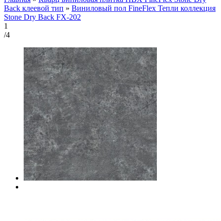
Back клеевой тип
»
Виниловый пол FineFlex Тепли коллекция
Stone Dry Back FX-202
1
/4