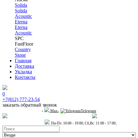
Solida
Solida
Acoustic
Eterna
Eterna
Acoustic
SPC
FastFloor
Country
Stone
Главная
Доставка
Укладка
Контакты
0
+7(812) 777-23-54
заказать обратный звонок
-
,
+7 (911) 914-19-65
Max
Telegram
пр.Гагарина д.2 к.3, Торговый Центр "Благодатный"
Санкт-Петербург,
пр.2-й Муринский д.34 к.1
Пн-Пт: 10:00 - 19:00; Сб,Вс: 11:00 - 17:00;