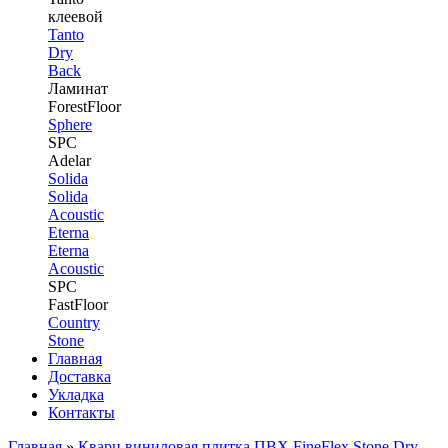
клеевой
Tanto
Dry
Back
Ламинат
ForestFloor
Sphere
SPC
Adelar
Solida
Solida
Acoustic
Eterna
Eterna
Acoustic
SPC
FastFloor
Country
Stone
Главная
Доставка
Укладка
Контакты
Главная
»
Кварц виниловая плитка ПВХ FineFlex Stone Dry