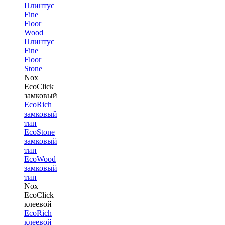
Плинтус
Fine
Floor
Wood
Плинтус
Fine
Floor
Stone
Nox
EcoClick
замковый
EcoRich
замковый
тип
EcoStone
замковый
тип
EcoWood
замковый
тип
Nox
EcoClick
клеевой
EcoRich
клеевой