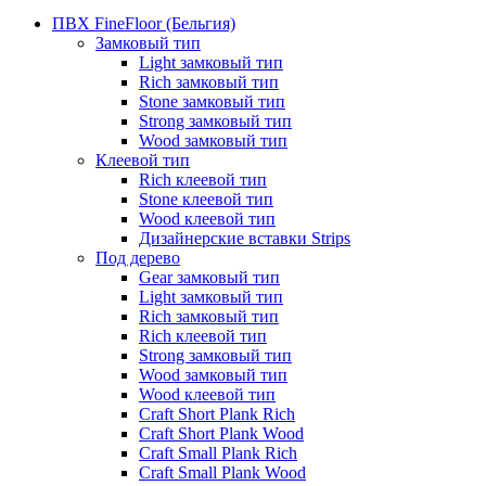
ПВХ FineFloor (Бельгия)
Замковый тип
Light замковый тип
Rich замковый тип
Stone замковый тип
Strong замковый тип
Wood замковый тип
Клеевой тип
Rich клеевой тип
Stone клеевой тип
Wood клеевой тип
Дизайнерские вставки Strips
Под дерево
Gear замковый тип
Light замковый тип
Rich замковый тип
Rich клеевой тип
Strong замковый тип
Wood замковый тип
Wood клеевой тип
Craft Short Plank Rich
Craft Short Plank Wood
Craft Small Plank Rich
Craft Small Plank Wood