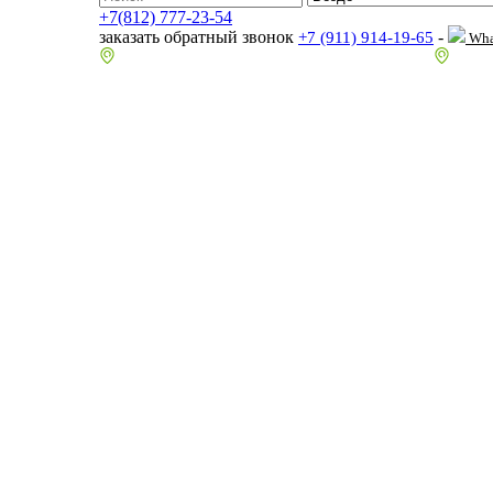
+7(812) 777-23-54
заказать обратный звонок
-
+7 (911) 914-19-65
Wha
пр.Гагарина д.2 к.3, Торговый Центр "Благодатный"
Санкт-П