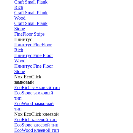
Craft Small Plank
Rich
Craft Small Plank
Wood
Craft Small Plank
Stone
FineFloor Strips
Плинтус
Плинтус FineFloor
Rich
Плинтус Fine Floor
Wood
Плинтус Fine Floor
Stone
Nox EcoClick
замковый
EcoRich замковый тип
EcoStone замковый
тип
EcoWood замковый
тип
Nox EcoClick клеевой
EcoRich клеевой тип
EcoStone клеевой тип
EcoWood клеевой тип