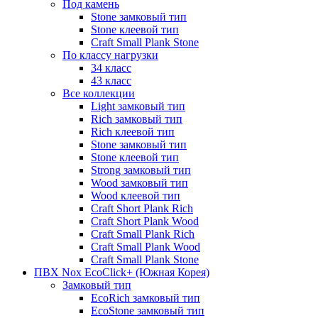
Под камень
Stone замковый тип
Stone клеевой тип
Craft Small Plank Stone
По классу нагрузки
34 класс
43 класс
Все коллекции
Light замковый тип
Rich замковый тип
Rich клеевой тип
Stone замковый тип
Stone клеевой тип
Strong замковый тип
Wood замковый тип
Wood клеевой тип
Craft Short Plank Rich
Craft Short Plank Wood
Craft Small Plank Rich
Craft Small Plank Wood
Craft Small Plank Stone
ПВХ Nox EcoClick+ (Южная Корея)
Замковый тип
EcoRich замковый тип
EcoStone замковый тип