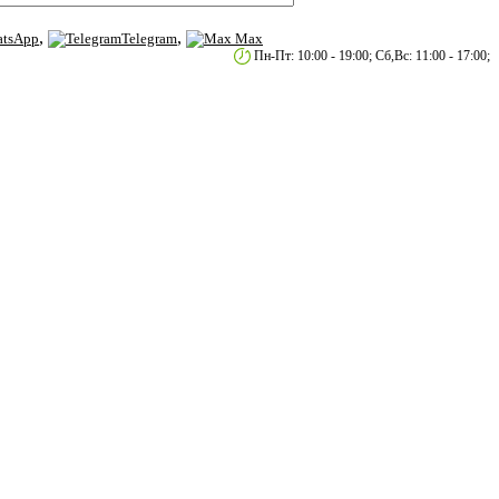
,
,
tsApp
Telegram
Max
етербург, пр.2-й Муринский д.34 к.1
Пн-Пт: 10:00 - 19:00; Сб,Вс: 11:00 - 17:00;