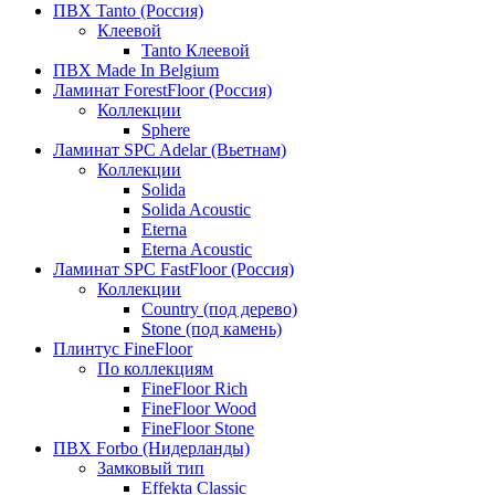
ПВХ Tanto (Россия)
Клеевой
Tanto Клеевой
ПВХ Made In Belgium
Ламинат ForestFloor (Россия)
Коллекции
Sphere
Ламинат SPC Adelar (Вьетнам)
Коллекции
Solida
Solida Acoustic
Eterna
Eterna Acoustic
Ламинат SPC FastFloor (Россия)
Коллекции
Country (под дерево)
Stone (под камень)
Плинтус FineFloor
По коллекциям
FineFloor Rich
FineFloor Wood
FineFloor Stone
ПВХ Forbo (Нидерланды)
Замковый тип
Effekta Classic