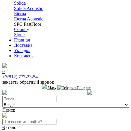
Solida
Solida Acoustic
Eterna
Eterna Acoustic
SPC FastFloor
Country
Stone
Главная
Доставка
Укладка
Контакты
0
+7(812) 777-23-54
заказать обратный звонок
-
,
+7 (911) 914-19-65
Max
Telegram
пр.Гагарина д.2 к.3, Торговый Центр "Благодатный"
Санкт-Петербург, пр.2-й
Поиск
0
Каталог