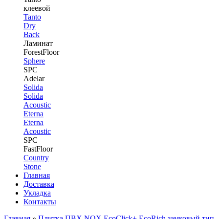
клеевой
Tanto
Dry
Back
Ламинат
ForestFloor
Sphere
SPC
Adelar
Solida
Solida
Acoustic
Eterna
Eterna
Acoustic
SPC
FastFloor
Country
Stone
Главная
Доставка
Укладка
Контакты
Главная
»
Плитка ПВХ NOX EcoClick+ EcoRich замковый тип