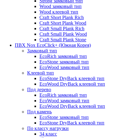
Strong замковый тип
Wood замковый тип
Wood клеевой тип
Craft Short Plank Rich
Craft Short Plank Wood
Craft Small Plank Rich
Craft Small Plank Wood
Craft Small Plank Stone
ПВХ Nox EcoClick+ (Южная Корея)
Замковый тип
EcoRich замковый тип
EcoStone замковый тип
EcoWood замковый тип
Клеевой тип
EcoStone DryBack клеевой тип
EcoWood DryBack клеевой тип
Под дерево
EcoRich замковый тип
EcoWood замковый тип
EcoWood DryBack клеевой тип
Под камень
EcoStone замковый тип
EcoStone DryBack клеевой тип
По классу нагрузки
34 класс