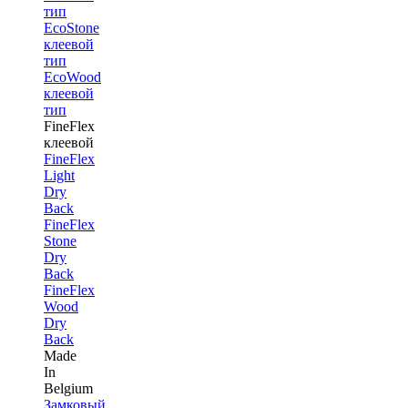
тип
EcoStone
клеевой
тип
EcoWood
клеевой
тип
FineFlex
клеевой
FineFlex
Light
Dry
Back
FineFlex
Stone
Dry
Back
FineFlex
Wood
Dry
Back
Made
In
Belgium
Замковый