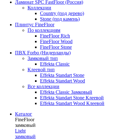
Ламинат SPC FastFloor (Россия)
Коллекции
Country (под дерево)
Stone (под камень)
Плинтус FineFloor
По коллекциям
FineFloor Rich
FineFloor Wood
FineFloor Stone
ПВХ Forbo (Нидерланды)
Замковый тип
Effekta Classic
Клеевой тип
Effekta Standart Stone
Effekta Standart Wood
Все коллекции
Effekta Classic Замковый
Effekta Standart Stone Клеевой
Effekta Standart Wood Клеевой
Каталог
FineFloor
замковый
Light
замковый