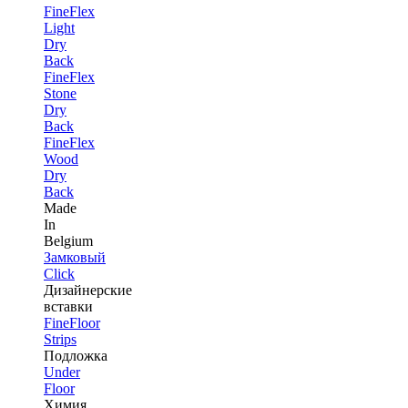
FineFlex
Light
Dry
Back
FineFlex
Stone
Dry
Back
FineFlex
Wood
Dry
Back
Made
In
Belgium
Замковый
Click
Дизайнерские
вставки
FineFloor
Strips
Подложка
Under
Floor
Химия