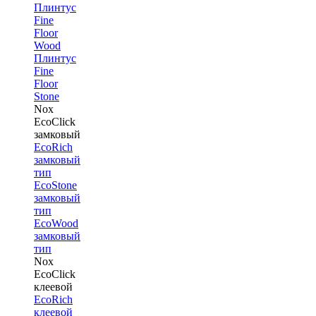
Плинтус
Fine
Floor
Wood
Плинтус
Fine
Floor
Stone
Nox
EcoClick
замковый
EcoRich
замковый
тип
EcoStone
замковый
тип
EcoWood
замковый
тип
Nox
EcoClick
клеевой
EcoRich
клеевой