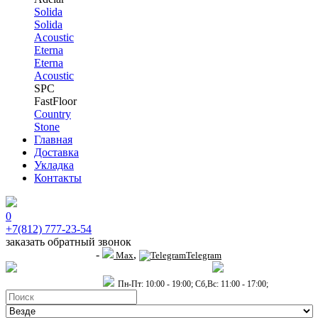
Solida
Solida
Acoustic
Eterna
Eterna
Acoustic
SPC
FastFloor
Country
Stone
Главная
Доставка
Укладка
Контакты
0
+7(812) 777-23-54
заказать обратный звонок
-
,
+7 (911) 914-19-65
Max
Telegram
пр.Гагарина д.2 к.3, Торговый Центр "Благодатный"
Санкт-Петербург,
пр.2-й Муринский д.34 к.1
Пн-Пт: 10:00 - 19:00; Сб,Вс: 11:00 - 17:00;