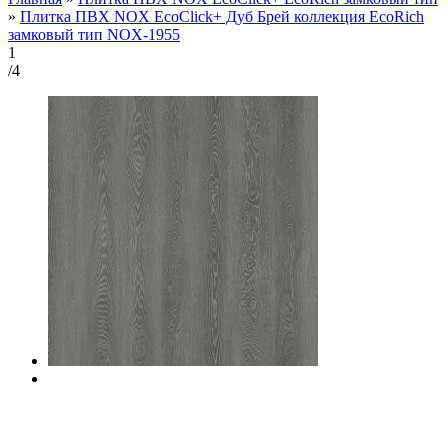
»
Плитка ПВХ NOX EcoClick+ Дуб Брей коллекция EcoRich
замковый тип NOX-1955
1
/4