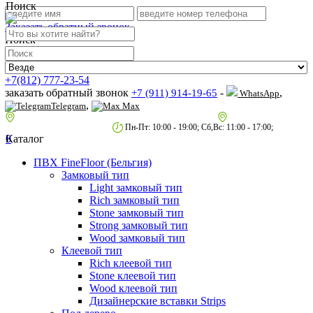
Поиск
Заказать обратный звонок
Поиск
+7(812) 777-23-54
заказать обратный звонок
-
,
+7 (911) 914-19-65
WhatsApp
,
Telegram
Max
пр.Гагарина д.2 к.3, Торговый Центр "Благодатный"
Санкт-Петербург,
пр.2-й Муринский д.34 к.1
Пн-Пт: 10:00 - 19:00; Сб,Вс: 11:00 - 17:00;
0
Каталог
ПВХ FineFloor (Бельгия)
Замковый тип
Light замковый тип
Rich замковый тип
Stone замковый тип
Strong замковый тип
Wood замковый тип
Клеевой тип
Rich клеевой тип
Stone клеевой тип
Wood клеевой тип
Дизайнерские вставки Strips