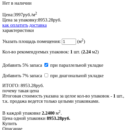
Нет в наличии
2
Цена:
3997
руб./м
Цена за упаковку:
8953.
28
руб.
как оплатить
доставка
характеристики
2
Указать площадь помещения:
(м
)
Кол-во рекомендуемых упаковок
:
1
шт. (
2.24
м2)
Добавить 5% запаса
при параллельной укладке
Добавить 7% запаса
при диагональной укладке
ИТОГО:
8953.
28
руб.
почему такая цена
Итоговая стоимость указана за целое кол-во упаковок -
1
шт.,
т.к. продажа ведется только целыми упаковками.
2
В каждой упаковке
2.2400
м
.
Цена одной упаковки
8953.28
руб.
Купить
Описание