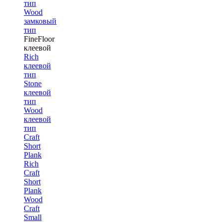
тип
Wood
замковый
тип
FineFloor
клеевой
Rich
клеевой
тип
Stone
клеевой
тип
Wood
клеевой
тип
Craft
Short
Plank
Rich
Craft
Short
Plank
Wood
Craft
Small