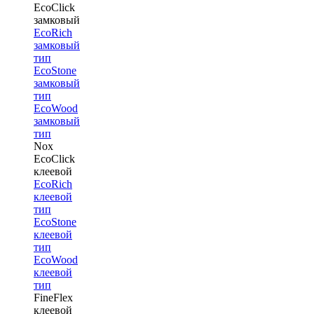
EcoClick
замковый
EcoRich
замковый
тип
EcoStone
замковый
тип
EcoWood
замковый
тип
Nox
EcoClick
клеевой
EcoRich
клеевой
тип
EcoStone
клеевой
тип
EcoWood
клеевой
тип
FineFlex
клеевой