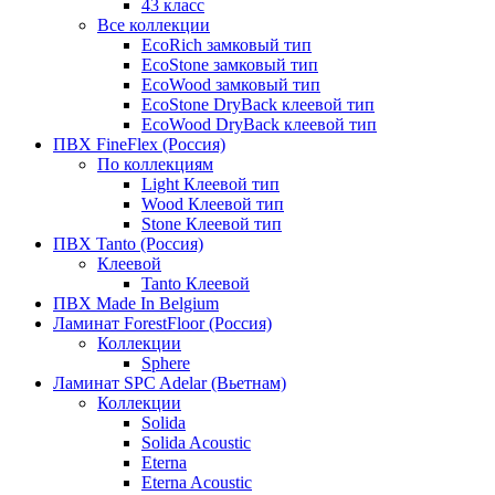
43 класс
Все коллекции
EcoRich замковый тип
EcoStone замковый тип
EcoWood замковый тип
EcoStone DryBack клеевой тип
EcoWood DryBack клеевой тип
ПВХ FineFlex (Россия)
По коллекциям
Light Клеевой тип
Wood Клеевой тип
Stone Клеевой тип
ПВХ Tanto (Россия)
Клеевой
Tanto Клеевой
ПВХ Made In Belgium
Ламинат ForestFloor (Россия)
Коллекции
Sphere
Ламинат SPC Adelar (Вьетнам)
Коллекции
Solida
Solida Acoustic
Eterna
Eterna Acoustic