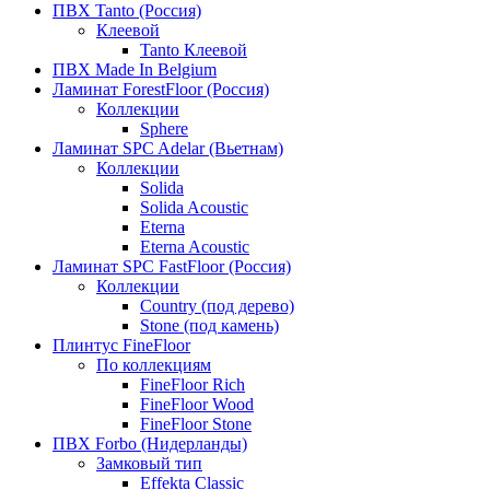
ПВХ Tanto (Россия)
Клеевой
Tanto Клеевой
ПВХ Made In Belgium
Ламинат ForestFloor (Россия)
Коллекции
Sphere
Ламинат SPC Adelar (Вьетнам)
Коллекции
Solida
Solida Acoustic
Eterna
Eterna Acoustic
Ламинат SPC FastFloor (Россия)
Коллекции
Country (под дерево)
Stone (под камень)
Плинтус FineFloor
По коллекциям
FineFloor Rich
FineFloor Wood
FineFloor Stone
ПВХ Forbo (Нидерланды)
Замковый тип
Effekta Classic