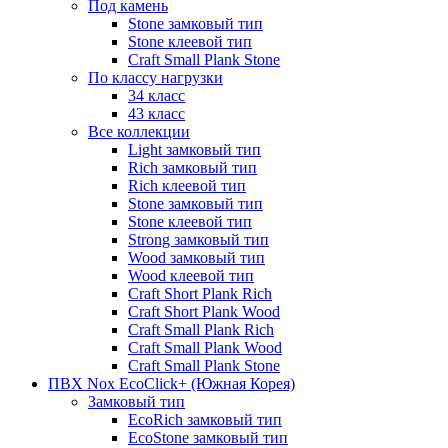
Под камень
Stone замковый тип
Stone клеевой тип
Craft Small Plank Stone
По классу нагрузки
34 класс
43 класс
Все коллекции
Light замковый тип
Rich замковый тип
Rich клеевой тип
Stone замковый тип
Stone клеевой тип
Strong замковый тип
Wood замковый тип
Wood клеевой тип
Craft Short Plank Rich
Craft Short Plank Wood
Craft Small Plank Rich
Craft Small Plank Wood
Craft Small Plank Stone
ПВХ Nox EcoClick+ (Южная Корея)
Замковый тип
EcoRich замковый тип
EcoStone замковый тип