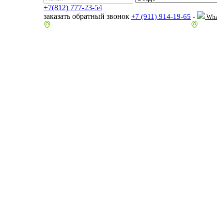
+7(812) 777-23-54
заказать обратный звонок
-
+7 (911) 914-19-65
Wha
пр.Гагарина д.2 к.3, Торговый Центр "Благодатный"
Санкт-П