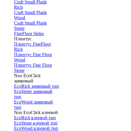
Craft Small Plank
Rich
Craft Small Plank
Wood
Craft Small Plank
Stone
FineFloor Strips
Плинтус
Плинтус FineFloor
Rich
Плинтус Fine Floor
Wood
Плинтус Fine Floor
Stone
Nox EcoClick
замковый
EcoRich замковый тип
EcoStone замковый
тип
EcoWood замковый
тип
Nox EcoClick клеевой
EcoRich клеевой тип
EcoStone клеевой тип
EcoWood клеевой тип