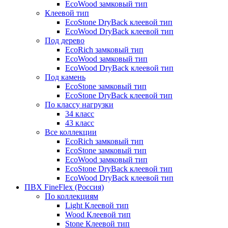
EcoWood замковый тип
Клеевой тип
EcoStone DryBack клеевой тип
EcoWood DryBack клеевой тип
Под дерево
EcoRich замковый тип
EcoWood замковый тип
EcoWood DryBack клеевой тип
Под камень
EcoStone замковый тип
EcoStone DryBack клеевой тип
По классу нагрузки
34 класс
43 класс
Все коллекции
EcoRich замковый тип
EcoStone замковый тип
EcoWood замковый тип
EcoStone DryBack клеевой тип
EcoWood DryBack клеевой тип
ПВХ FineFlex (Россия)
По коллекциям
Light Клеевой тип
Wood Клеевой тип
Stone Клеевой тип