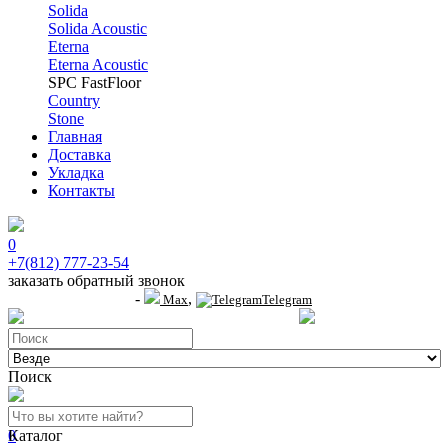
Solida
Solida Acoustic
Eterna
Eterna Acoustic
SPC FastFloor
Country
Stone
Главная
Доставка
Укладка
Контакты
0
+7(812) 777-23-54
заказать обратный звонок
-
,
+7 (911) 914-19-65
Max
Telegram
пр.Гагарина д.2 к.3, Торговый Центр "Благодатный"
Санкт-Петербург, пр.2-й
Поиск
0
Каталог