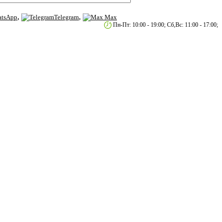
,
,
tsApp
Telegram
Max
етербург, пр.2-й Муринский д.34 к.1
Пн-Пт: 10:00 - 19:00; Сб,Вс: 11:00 - 17:00;