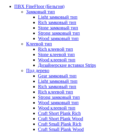
ПВХ FineFloor (Бельгия)
Замковый тип
Light замковый тип
Rich замковый тип
Stone замковый тип
Strong замковый тип
Wood замковый тип
Клеевой тип
Rich клеевой тип
Stone клеевой тип
Wood клеевой тип
Дизайнерские вставки Strips
Под дерево
Gear замковый тип
Light замковый тип
Rich замковый тип
Rich клеевой тип
Strong замковый тип
Wood замковый тип
Wood клеевой тип
Craft Short Plank Rich
Craft Short Plank Wood
Craft Small Plank Rich
Craft Small Plank Wood