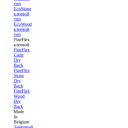
тип
EcoStone
клеевой
тип
EcoWood
клеевой
тип
FineFlex
клеевой
FineFlex
Light
Dry
Back
FineFlex
Stone
Dry
Back
FineFlex
Wood
Dry
Back
Made
In
Belgium
Замковый