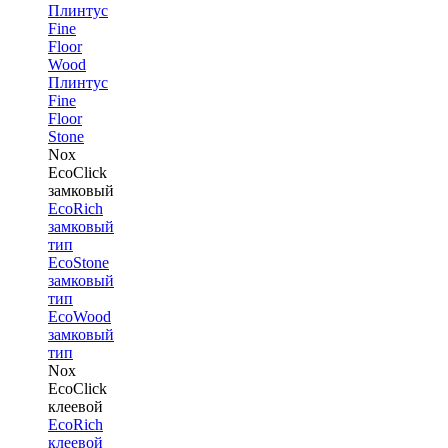
Плинтус
Fine
Floor
Wood
Плинтус
Fine
Floor
Stone
Nox
EcoClick
замковый
EcoRich
замковый
тип
EcoStone
замковый
тип
EcoWood
замковый
тип
Nox
EcoClick
клеевой
EcoRich
клеевой