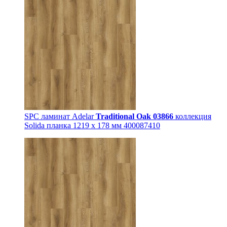
SPC ламинат Adelar
Traditional Oak 03866
коллекция
Solida планка 1219 x 178 мм 400087410