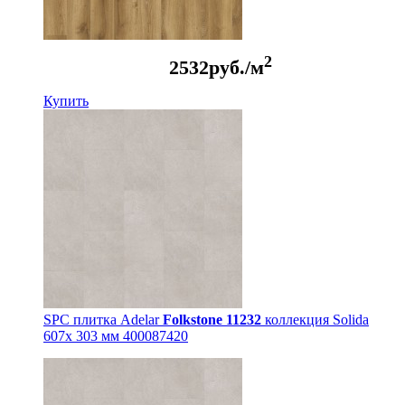
2
2532
руб./м
Купить
SPC плитка Adelar
Folkstone 11232
коллекция Solida
607x 303 мм 400087420