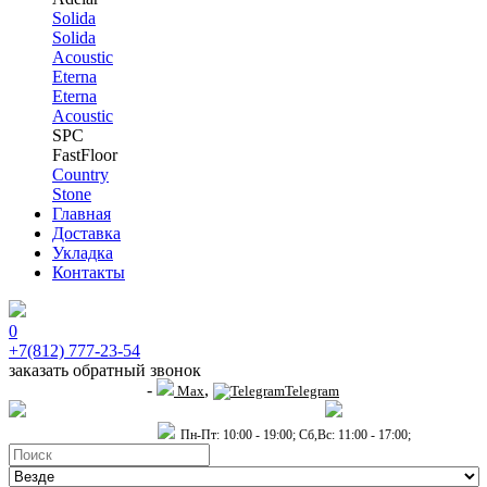
Solida
Solida
Acoustic
Eterna
Eterna
Acoustic
SPC
FastFloor
Country
Stone
Главная
Доставка
Укладка
Контакты
0
+7(812) 777-23-54
заказать обратный звонок
-
,
+7 (911) 914-19-65
Max
Telegram
пр.Гагарина д.2 к.3, Торговый Центр "Благодатный"
Санкт-Петербург,
пр.2-й Муринский д.34 к.1
Пн-Пт: 10:00 - 19:00; Сб,Вс: 11:00 - 17:00;