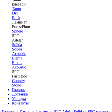
клеевой
Tanto
Dry
Back
Ламинат
ForestFloor
Sphere
SPC
Adelar
Solida
Solida
Acoustic
Eterna
Eterna
Acoustic
SPC
FastFloor
Country
Stone
Главная
Доставка
Укладка
Контакты
Главная
»
Каменный ламинат SPC Adelar Solida
»
SPC плитка