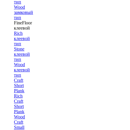
тип
Wood
замковый
тип
FineFloor
клеевой
Rich
клеевой
тип
Stone
клеевой
тип
Wood
клеевой
тип
Craft
Short
Plank
Rich
Craft
Short
Plank
Wood
Craft
Small