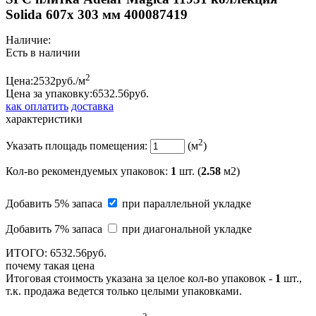
Solida 607x 303 мм 400087419
Наличие:
Есть в наличии
2
Цена:
2532
руб./м
Цена за упаковку:
6532.
56
руб.
как оплатить
доставка
характеристики
2
Указать площадь помещения:
(м
)
Кол-во рекомендуемых упаковок
:
1
шт. (
2.58
м2)
Добавить 5% запаса
при параллельной укладке
Добавить 7% запаса
при диагональной укладке
ИТОГО:
6532.
56
руб.
почему такая цена
Итоговая стоимость указана за целое кол-во упаковок -
1
шт.,
т.к. продажа ведется только целыми упаковками.
2