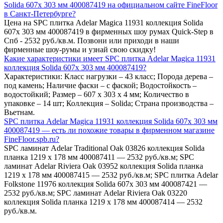
Solida 607x 303 мм 400087419 на официальном сайте FineFloor
в Санкт-Петербурге?
Цена на SPC плитка Adelar Magica 11931 коллекция Solida
607x 303 мм 400087419 в фирменных шоу румах Quick-Step в
Спб - 2532 руб./кв.м. Позвони или приходи в наши
фирменные шоу-румы и узнай свою скидку!
Какие характеристики имеет SPC плитка Adelar Magica 11931
коллекция Solida 607x 303 мм 400087419?
Характеристики: Класс нагрузки – 43 класс; Порода дерева –
под камень; Наличие фаски – с фаской; Водостойкость –
водостойкий; Размер – 607 х 303 х 4 мм; Количество в
упаковке – 14 шт; Коллекция – Solida; Страна производства –
Вьетнам.
SPC плитка Adelar Magica 11931 коллекция Solida 607x 303 мм
400087419 — есть ли похожие товары в фирменном магазине
FineFloor.spb.ru?
SPC ламинат Adelar Traditional Oak 03826 коллекция Solida
планка 1219 x 178 мм 400087411 — 2532 руб./кв.м; SPC
ламинат Adelar Riviera Oak 03952 коллекция Solida планка
1219 x 178 мм 400087415 — 2532 руб./кв.м; SPC плитка Adelar
Folkstone 11976 коллекция Solida 607x 303 мм 400087421 —
2532 руб./кв.м; SPC ламинат Adelar Riviera Oak 03220
коллекция Solida планка 1219 x 178 мм 400087414 — 2532
руб./кв.м.