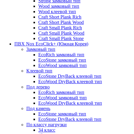
Strong замковый тип
Wood замковый тип
Wood клеевой тип
Craft Short Plank Rich
Craft Short Plank Wood
Craft Small Plank Rich
Craft Small Plank Wood
Craft Small Plank Stone
ПВХ Nox EcoClick+ (Южная Корея)
Замковый тип
EcoRich замковый тип
EcoStone замковый тип
EcoWood замковый тип
Клеевой тип
EcoStone DryBack клеевой тип
EcoWood DryBack клеевой тип
Под дерево
EcoRich замковый тип
EcoWood замковый тип
EcoWood DryBack клеевой тип
Под камень
EcoStone замковый тип
EcoStone DryBack клеевой тип
По классу нагрузки
34 класс