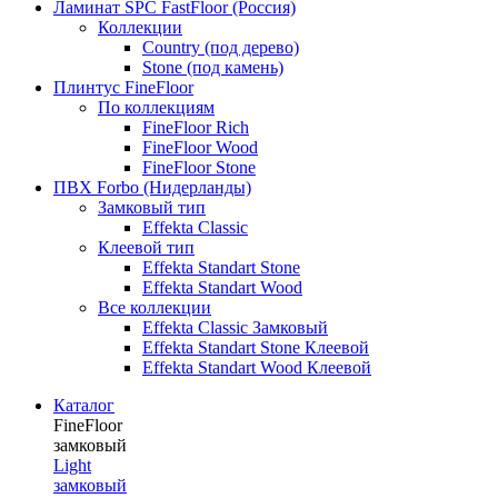
Ламинат SPC FastFloor (Россия)
Коллекции
Country (под дерево)
Stone (под камень)
Плинтус FineFloor
По коллекциям
FineFloor Rich
FineFloor Wood
FineFloor Stone
ПВХ Forbo (Нидерланды)
Замковый тип
Effekta Classic
Клеевой тип
Effekta Standart Stone
Effekta Standart Wood
Все коллекции
Effekta Classic Замковый
Effekta Standart Stone Клеевой
Effekta Standart Wood Клеевой
Каталог
FineFloor
замковый
Light
замковый