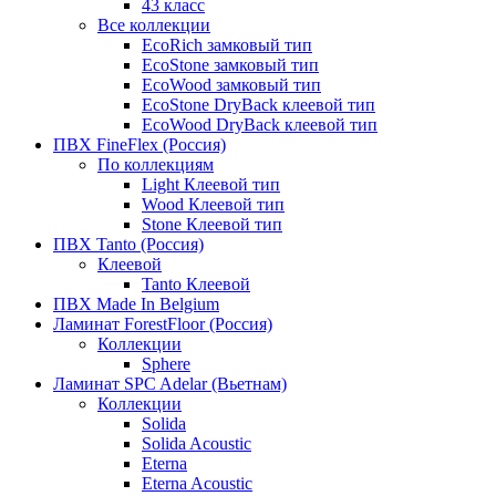
43 класс
Все коллекции
EcoRich замковый тип
EcoStone замковый тип
EcoWood замковый тип
EcoStone DryBack клеевой тип
EcoWood DryBack клеевой тип
ПВХ FineFlex (Россия)
По коллекциям
Light Клеевой тип
Wood Клеевой тип
Stone Клеевой тип
ПВХ Tanto (Россия)
Клеевой
Tanto Клеевой
ПВХ Made In Belgium
Ламинат ForestFloor (Россия)
Коллекции
Sphere
Ламинат SPC Adelar (Вьетнам)
Коллекции
Solida
Solida Acoustic
Eterna
Eterna Acoustic