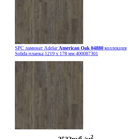
SPC ламинат Adelar
American Oak 04880
коллекция
Solida планка 1219 x 178 мм 400087301
2
2532
руб./м