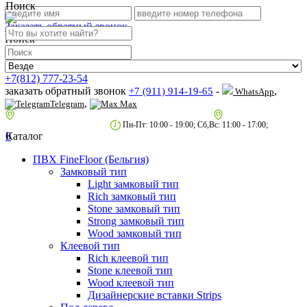
Поиск
Заказать обратный звонок
Поиск
+7(812) 777-23-54
заказать обратный звонок
-
,
+7 (911) 914-19-65
WhatsApp
,
Telegram
Max
пр.Гагарина д.2 к.3, Торговый Центр "Благодатный"
Санкт-Петербург,
пр.2-й Муринский д.34 к.1
Пн-Пт: 10:00 - 19:00; Сб,Вс: 11:00 - 17:00;
0
Каталог
ПВХ FineFloor (Бельгия)
Замковый тип
Light замковый тип
Rich замковый тип
Stone замковый тип
Strong замковый тип
Wood замковый тип
Клеевой тип
Rich клеевой тип
Stone клеевой тип
Wood клеевой тип
Дизайнерские вставки Strips