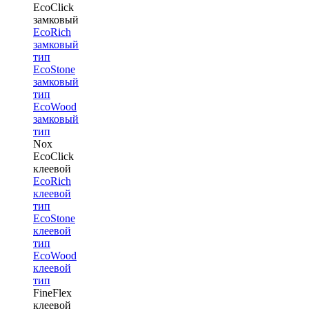
EcoClick
замковый
EcoRich
замковый
тип
EcoStone
замковый
тип
EcoWood
замковый
тип
Nox
EcoClick
клеевой
EcoRich
клеевой
тип
EcoStone
клеевой
тип
EcoWood
клеевой
тип
FineFlex
клеевой