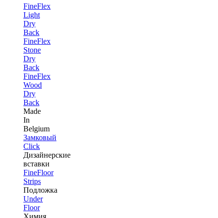
FineFlex
Light
Dry
Back
FineFlex
Stone
Dry
Back
FineFlex
Wood
Dry
Back
Made
In
Belgium
Замковый
Click
Дизайнерские
вставки
FineFloor
Strips
Подложка
Under
Floor
Химия