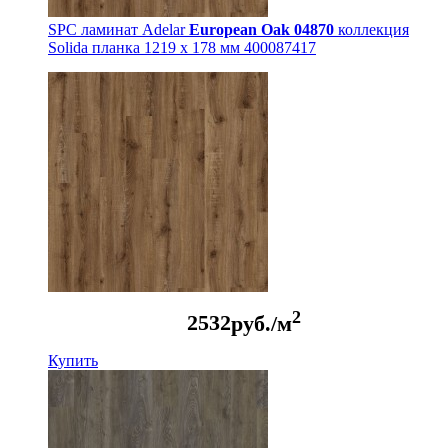
SPC ламинат Adelar
European Oak 04870
коллекция
Solida планка 1219 x 178 мм 400087417
2
2532
руб./м
Купить